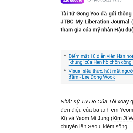
19/04/2022 19:35
Sao quốc tế
Tài tử Gong Yoo đã gửi thông
JTBC My Liberation Journal (
tham gia của mỹ nhân Hậu duệ
Điểm mặt 10 diễn viên Hàn hot 
‘khủng’ của Hẹn hò chốn công s
Visual siêu thực, hút mắt ngườ
đắm - Lee Dong Wook
Nhật Ký Tự Do Của Tôi
xoay q
đơn điệu của ba anh em Yeom
Ki) và Yeom Mi Jung (
Kim Ji 
chuyển lên Seoul kiếm sống.