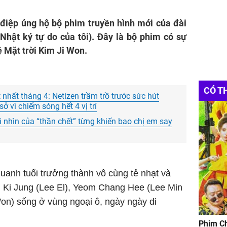
 điệp ủng hộ bộ phim truyền hình mới của đài
Nhật ký tự do của tôi). Đây là bộ phim có sự
 Mặt trời Kim Ji Won.
CÓ T
nhất tháng 4: Netizen trầm trồ trước sức hút
ở vì chiếm sóng hết 4 vị trí
i nhìn của “thần chết” từng khiến bao chị em say
uanh tuổi trưởng thành vô cùng tẻ nhạt và
 Ki Jung (Lee El), Yeom Chang Hee (Lee Min
Won
) sống ở vùng ngoại ô, ngày ngày di
Phim Ch