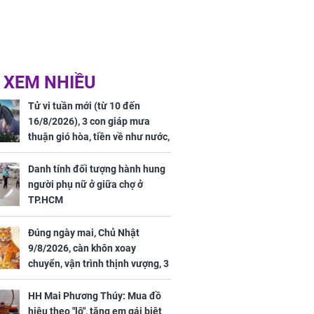
 XEM NHIỀU
Tử vi tuần mới (từ 10 đến
16/8/2026), 3 con giáp mưa
thuận gió hòa, tiền về như nước,
bạc vàng dư dả, Phú Quý Vinh
Hoa, vận trình khai sáng
Danh tính đối tượng hành hung
người phụ nữ ở giữa chợ ở
TP.HCM
Đúng ngày mai, Chủ Nhật
9/8/2026, càn khôn xoay
chuyển, vận trình thịnh vượng, 3
con giáp nhận phúc khí nhà trời,
tình tiền đỏ như son, vận may
HH Mai Phương Thúy: Mua đồ
hanh thông
hiệu theo "lô", tặng em gái biệt