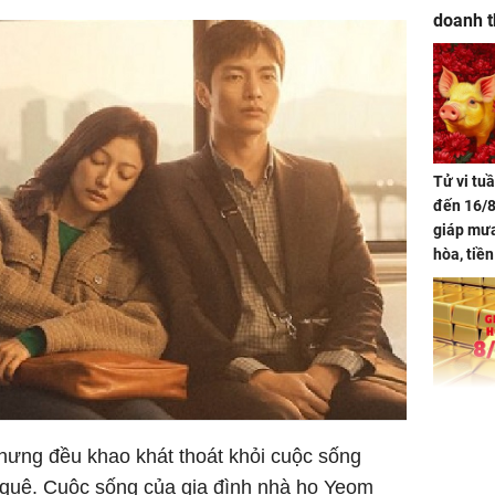
doanh t
Tử vi tu
đến 16/8
giáp mưa
hòa, tiề
bạc vàng
Quý Vinh
trình kh
Giá vàng
ngày 8/8
nhưng đều khao khát thoát khỏi cuộc sống
vọt lên 1
 quê. Cuộc sống của gia đình nhà họ Yeom
đồng/lư