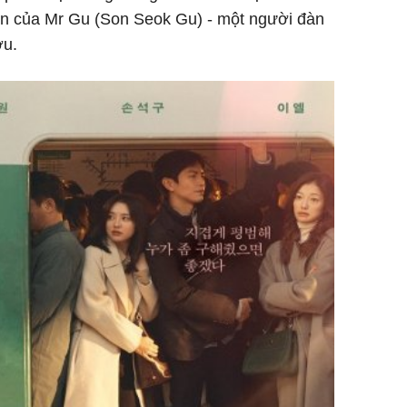
iện của Mr Gu (Son Seok Gu) - một người đàn
ợu.
Trong 4 
tháng 6 
giáp vượ
Lộc, Phú
đổi mện
Hoàng, ô
ngơi đồ 