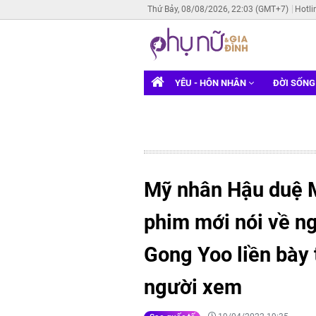
Thứ Bảy, 08/08/2026, 22:03 (GMT+7)
Hotli
YÊU - HÔN NHÂN
ĐỜI SỐN
Mỹ nhân Hậu duệ M
phim mới nói về ng
Gong Yoo liền bày 
người xem