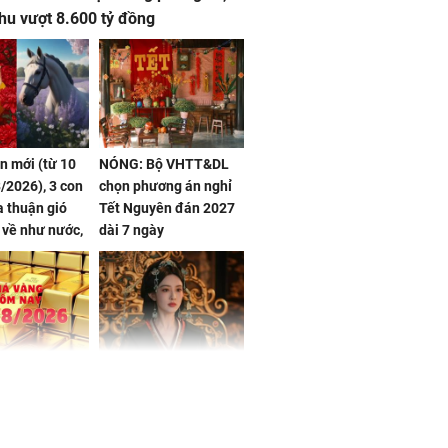
hu vượt 8.600 tỷ đồng
ần mới (từ 10
NÓNG: Bộ VHTT&DL
/2026), 3 con
chọn phương án nghỉ
 thuận gió
Tết Nguyên đán 2027
n về như nước,
dài 7 ngày
 dư dả, Phú
 Hoa, vận
ai sáng
 hôm nay,
'Bách Hoa Sát' vừa kết
/2026: Tăng
thúc, Mạnh Tử Nghĩa
44 triệu
đã vướng tranh luận
ợng