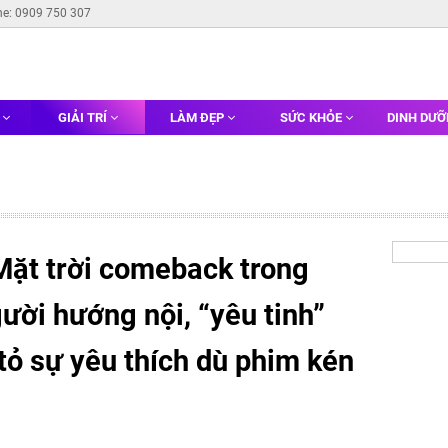
ne: 0909 750 307
G
GIẢI TRÍ
LÀM ĐẸP
SỨC KHỎE
DINH DƯ
ặt trời comeback trong
ười hướng nội, “yêu tinh”
tỏ sự yêu thích dù phim kén