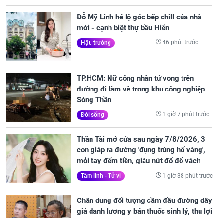
Đỗ Mỹ Linh hé lộ góc bếp chill của nhà
mới - cạnh biệt thự bầu Hiển
46 phút trước
Hậu trường
TP.HCM: Nữ công nhân tử vong trên
đường đi làm về trong khu công nghiệp
Sóng Thần
1 giờ 7 phút trước
Đời sống
Thần Tài mở cửa sau ngày 7/8/2026, 3
con giáp ra đường 'đụng trúng hố vàng',
mỏi tay đếm tiền, giàu nứt đố đổ vách
1 giờ 38 phút trước
Tâm linh - Tử vi
Chân dung đối tượng cầm đầu đường dây
giả danh lương y bán thuốc sinh lý, thu lợi