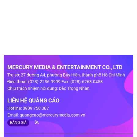
MERCURY MEDIA & ENTERTAINMENT CO., LTD
Trụ sở: 27 đường A4, phường Bảy Hiền, thành phố Hồ Chí Minh
Điện thoại: (028)-2236.9999 Fax: (028)-6268.0458
Chịu trách nhiệm nội dung: Đào Trọng Nhân
LIÊN HỆ QUẢNG CÁO
Hotline: 0909 750 307
Email:
quangcao@mercurymedia.com.vn
BẢNG GIÁ