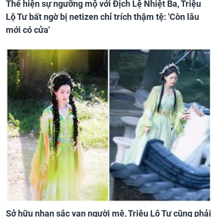
Thể hiện sự ngưỡng mộ với Địch Lệ Nhiệt Ba, Triệu
Lộ Tư bất ngờ bị netizen chỉ trích thậm tệ: 'Còn lâu
mới có cửa'
Sở hữu nhan sắc vạn người mê, Triệu Lộ Tư cũng phải