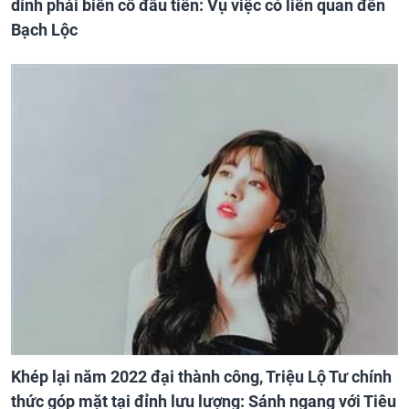
dính phải biến cố đầu tiên: Vụ việc có liên quan đến
Bạch Lộc
Khép lại năm 2022 đại thành công, Triệu Lộ Tư chính
thức góp mặt tại đỉnh lưu lượng: Sánh ngang với Tiêu