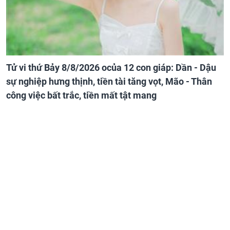
Tử vi thứ Bảy 8/8/2026 ocủa 12 con giáp: Dần - Dậu
sự nghiệp hưng thịnh, tiền tài tăng vọt, Mão - Thân
công việc bất trắc, tiền mất tật mang