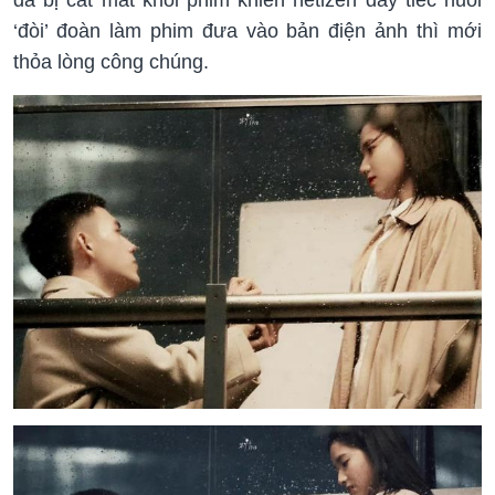
‘đòi’ đoàn làm phim đưa vào bản điện ảnh thì mới
thỏa lòng công chúng.