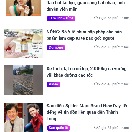
đầu hốt tài lộc', giàu sang bất chấp, tình
duyên viên mãn
1 giờ 58 phút trước
Tâm linh - Tử vi
NÓNG: Bộ Y tế chưa cấp phép cho sản
phẩm làm đẹp từ tế bào gốc người
2 giờ 16 phút trước
Đời sống
Xe tải bị lật do nổ lốp, 2.000kg cá vương
vãi khắp đường cao tốc
2 giờ 46 phút trước
Video
Đạo diễn 'Spider-Man: Brand New Day' lên
tiếng về tin đồn liên quan đến Thành
Long
3 giờ 28 phút trước
Sao quốc tế