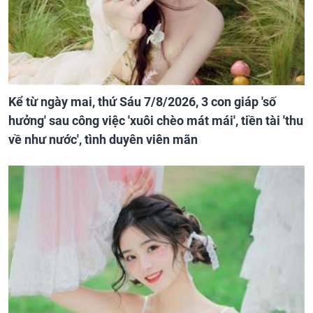
Kể từ ngày mai, thứ Sáu 7/8/2026, 3 con giáp 'số
hưởng' sau công việc 'xuôi chèo mát mái', tiền tài 'thu
về như nước', tình duyên viên mãn