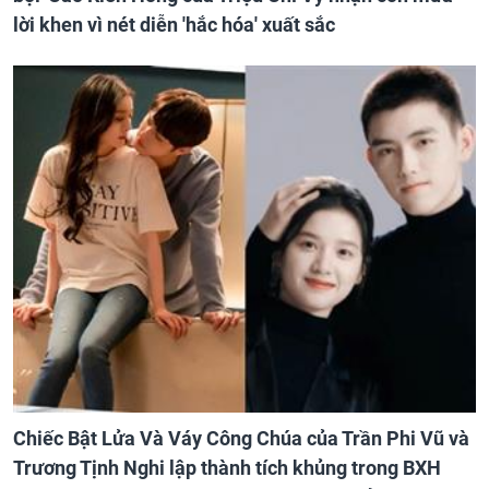
lời khen vì nét diễn 'hắc hóa' xuất sắc
Chiếc Bật Lửa Và Váy Công Chúa của Trần Phi Vũ và
Trương Tịnh Nghi lập thành tích khủng trong BXH