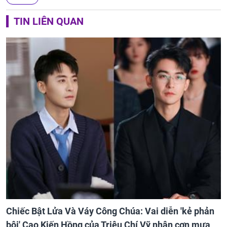
TIN LIÊN QUAN
Chiếc Bật Lửa Và Váy Công Chúa: Vai diễn 'kẻ phản
bội' Cao Kiến Hồng của Triệu Chí Vỹ nhận cơn mưa