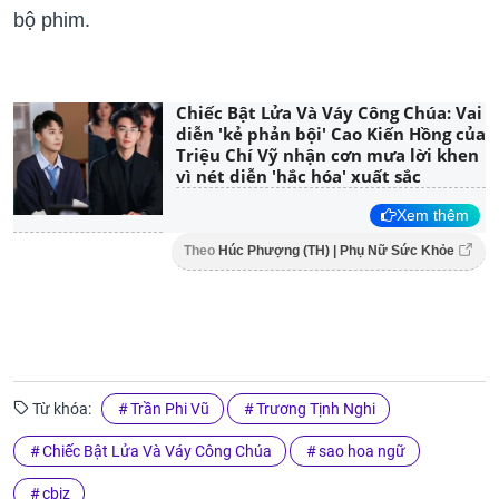
bộ phim.
Chiếc Bật Lửa Và Váy Công Chúa: Vai
diễn 'kẻ phản bội' Cao Kiến Hồng của
Triệu Chí Vỹ nhận cơn mưa lời khen
vì nét diễn 'hắc hóa' xuất sắc
Xem thêm
Theo
Húc Phượng (TH) | Phụ Nữ Sức Khỏe
Từ khóa:
Trần Phi Vũ
Trương Tịnh Nghi
Chiếc Bật Lửa Và Váy Công Chúa
sao hoa ngữ
cbiz