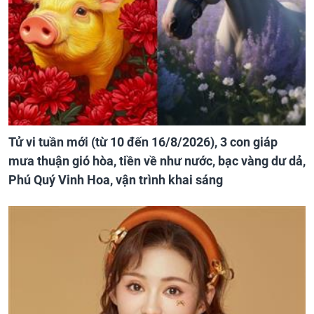
Tử vi tuần mới (từ 10 đến 16/8/2026), 3 con giáp
mưa thuận gió hòa, tiền về như nước, bạc vàng dư dả,
Phú Quý Vinh Hoa, vận trình khai sáng