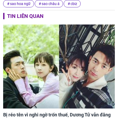
sao hoa ngữ
sao châu á
cbiz
TIN LIÊN QUAN
Bị réo tên vì nghi ngờ trốn thuế, Dương Tử vẫn đăng