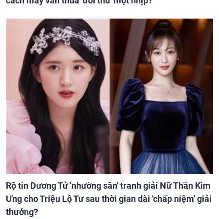
cách mấy vẫn thua 'đối thủ' một nhịp?
Rộ tin Dương Tử 'nhường sân' tranh giải Nữ Thần Kim
Ưng cho Triệu Lộ Tư sau thời gian dài 'chấp niệm' giải
thưởng?