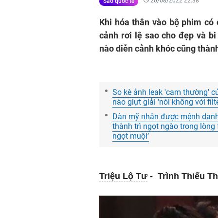
20/08/2022 22:38
Sao quốc tế
Khi hóa thân vào bộ phim có 
cảnh rơi lệ sao cho đẹp và b
nào diễn cảnh khóc cũng thàn
So kè ảnh leak 'cam thường' 
nào giựt giải 'nói không với fil
Dàn mỹ nhân được mệnh danh l
thành trì ngọt ngào trong lòng 
ngọt muội’
Triệu Lộ Tư
- Trình Thiếu T