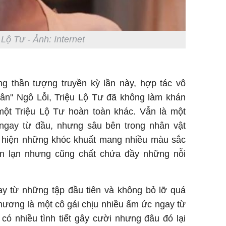
khỏe
 Lộ Tư - Ảnh: Internet
Vì sao T
ang thần tượng truyền kỳ lần này, hợp tác vô
không đ
Châu Tin
dân" Ngô Lỗi, Triệu Lộ Tư đã không làm khán
Nhiệt Ba
một Triệu Lộ Tư hoàn toàn khác. Vẫn là một
phim?
 ngay từ đầu, nhưng sâu bên trong nhân vật
 hiện những khóc khuất mang nhiều màu sắc
án lạn nhưng cũng chất chứa đầy những nỗi
ay từ những tập đầu tiên và không bỏ lỡ quá
 Thương là một cô gái chịu nhiều ấm ức ngay từ
 có nhiều tình tiết gây cười nhưng đâu đó lại