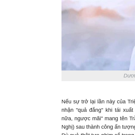
Dươn
Nếu sự trở lại lần này của Tr
nhận "quả đắng" khi tái xuấ
nữa, ngược mãi" mang tên T
Nghị) sau thành công ấn tượ