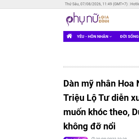
Thứ Sáu, 07/08/2026, 11:49 (GMT+7)
Hotl
YÊU - HÔN NHÂN
ĐỜI SỐN
Dàn mỹ nhân Hoa N
Triệu Lộ Tư diễn x
muốn khóc theo, D
không đỡ nổi