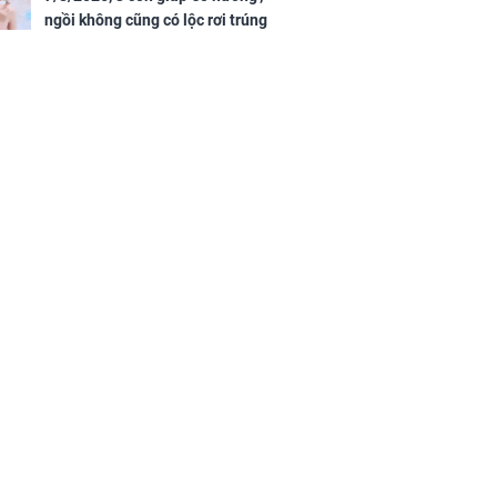
ngồi không cũng có lộc rơi trúng
đầu, vừa tránh được họa vừa có
tiền vàng