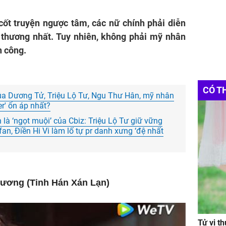
cốt truyện ngược tâm, các nữ chính phải diễn
i thương nhất. Tuy nhiên, không phải mỹ nhân
h công.
CÓ T
của Dương Tử, Triệu Lộ Tư, Ngu Thư Hân, mỹ nhân
ter' ổn áp nhất?
à ‘ngọt muội’ của Cbiz: Triệu Lộ Tư giữ vững
fan, Điền Hi Vi làm lố tự pr danh xưng ‘đệ nhất
hương (Tinh Hán Xán Lạn)
Tử vi t