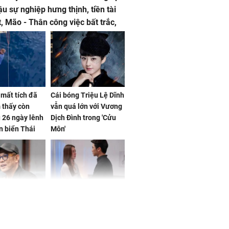
ậu sự nghiệp hưng thịnh, tiền tài
t, Mão - Thân công việc bất trắc,
t tật mang
mất tích đã
Cái bóng Triệu Lệ Dĩnh
 thấy còn
vẫn quá lớn với Vương
 26 ngày lênh
Dịch Đình trong 'Cửu
n biển Thái
Môn'
ơng
iệt lên tiếng
Cô gái bị ép đi xem
ồn thay tim,
mắt, nhưng vừa thấy
hứng minh sức
đối tượng mai mối thì