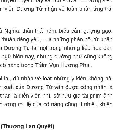
g huyền huyễn này vẫn có sức ảnh hưởng siêu
n viên Dương Tử nhận về toàn phản ứng trái
Nghĩa, thần thái kém, biểu cảm gượng gạo,
thuần đáng yêu,... là những phản hồi từ phần
ủa Dương Tử là một trong những tiểu hoa đán
ngữ hiện nay, nhưng dường như cũng không
 cô nàng trong Trầm Vụn Hương Phai.
ói lại, dù nhận về loạt những ý kiến không hài
n xuất của Dương Tử vẫn được công nhận là
thân là diễn viên nhí, sở hữu gia tài
phim ảnh
hương rơi lệ của cô nàng cũng ít nhiều khiến
 (Thương Lan Quyết)