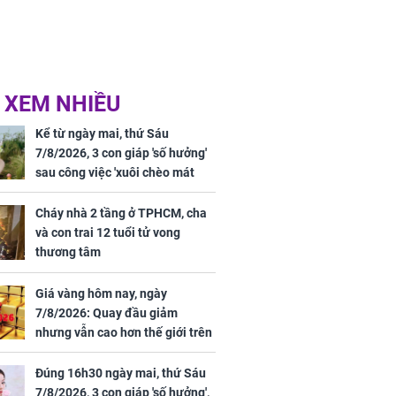
 XEM NHIỀU
Kể từ ngày mai, thứ Sáu
7/8/2026, 3 con giáp 'số hưởng'
sau công việc 'xuôi chèo mát
mái', tiền tài 'thu về như nước',
tình duyên viên mãn
Cháy nhà 2 tầng ở TPHCM, cha
và con trai 12 tuổi tử vong
thương tâm
Giá vàng hôm nay, ngày
7/8/2026: Quay đầu giảm
nhưng vẫn cao hơn thế giới trên
7 triệu đồng
Đúng 16h30 ngày mai, thứ Sáu
7/8/2026, 3 con giáp 'số hưởng',