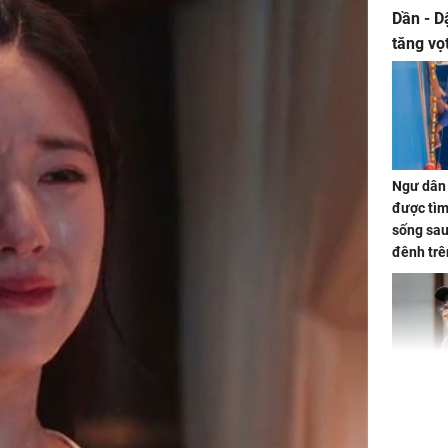
Dần - D
tăng vọ
tiền mấ
Ngư dân 
được tìm
sống sau
đênh trê
Bình Dư
Lý Liên K
sau tin đ
cởi áo c