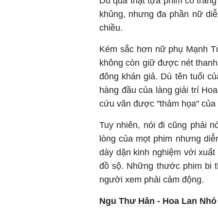
Dù quả thật tựa phim cổ tran
khủng, nhưng đa phần nữ diễ
chiều.
Kém sắc hơn nữ phụ Mạnh Tử 
không còn giữ được nét thanh 
đông khán giả. Dù tên tuổi c
hàng đầu của làng
giải trí
Hoa 
cứu vãn được "thảm họa" của
Tuy nhiên, nói đi cũng phải n
lòng của mọt phim nhưng diễ
dày dặn kinh nghiệm với xuất 
đồ sộ. Những thước phim bi t
người xem phải cảm động.
Ngu Thư Hân
- Hoa Lan Nhỏ