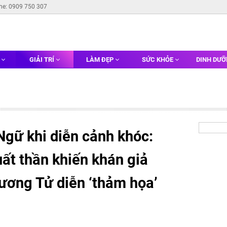
ine: 0909 750 307
G
GIẢI TRÍ
LÀM ĐẸP
SỨC KHỎE
DINH DƯ
gữ khi diễn cảnh khóc:
uất thần khiến khán giả
ương Tử diễn ‘thảm họa’