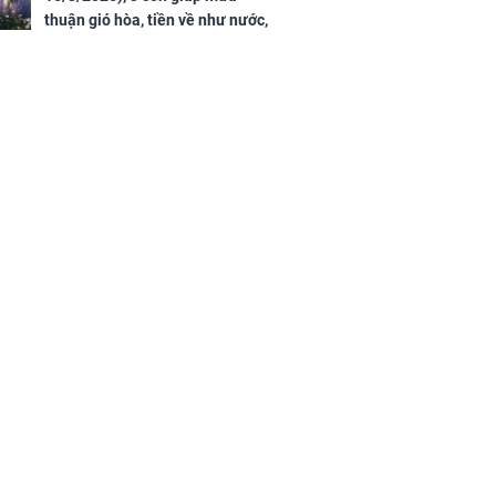
thuận gió hòa, tiền về như nước,
bạc vàng dư dả, Phú Quý Vinh
Hoa, vận trình khai sáng