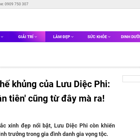
ne: 0909 750 307
G
GIẢI TRÍ
LÀM ĐẸP
SỨC KHỎE
DINH DƯ
hế khủng của Lưu Diệc Phi:
ần tiên' cũng từ đây mà ra!
sắc xinh đẹp nổi bật, Lưu Diệc Phi còn khiến
inh trưởng trong gia đình danh gia vọng tộc.