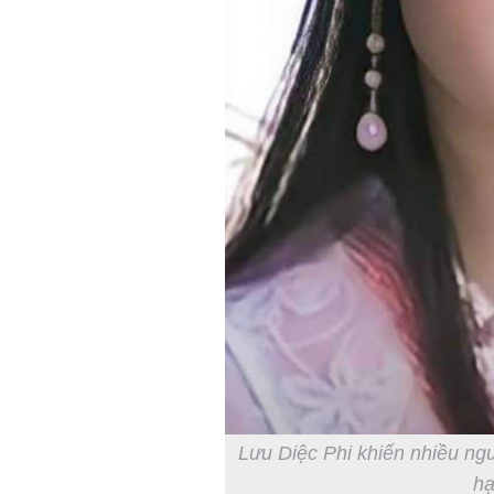
Lưu Diệc Phi khiến nhiều ng
hạ