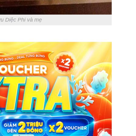
u Diệc Phi và mẹ