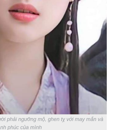
Danh tín
hành hu
nữ ở giữ
TP.HCM
ười phải ngưỡng mộ, ghen tỵ với may mắn và
nh phúc của mình