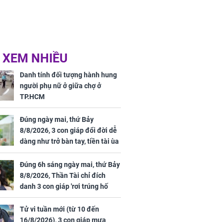
 XEM NHIỀU
Danh tính đối tượng hành hung
người phụ nữ ở giữa chợ ở
TP.HCM
Đúng ngày mai, thứ Bảy
8/8/2026, 3 con giáp đổi đời dễ
dàng như trở bàn tay, tiền tài ùa
tới, ngồi không lộc cũng đến,
phú quý theo tới già
Đúng 6h sáng ngày mai, thứ Bảy
8/8/2026, Thần Tài chỉ đích
danh 3 con giáp 'rơi trúng hố
vàng', tiền bạc ùa về nhà 'như lũ
cuốn', vươn mình thành đại gia
Tử vi tuần mới (từ 10 đến
trong phút chốc
16/8/2026), 3 con giáp mưa