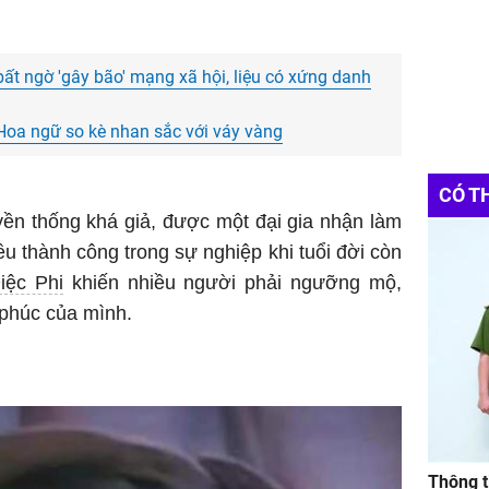
bất ngờ 'gây bão' mạng xã hội, liệu có xứng danh
Hoa ngữ so kè nhan sắc với váy vàng
CÓ T
uyền thống khá giả, được một đại gia nhận làm
ều thành công trong sự nghiệp khi tuổi đời còn
iệc Phi
khiến nhiều người phải ngưỡng mộ,
phúc của mình.
Thông t