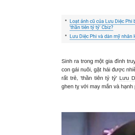
Loạt ảnh cũ của Lưu Diệc Phi 
'thần tiên tỷ tỷ' Cbiz?
Lưu Diệc Phi và dàn mỹ nhân 
Sinh ra trong một gia đình tr
con gái nuôi, gặt hái được nhi
rất trẻ, 'thần tiên tỷ tỷ'
Lưu D
ghen tỵ với may mắn và hạnh 