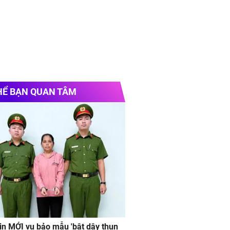
HỂ BẠN QUAN TÂM
in MỚI vụ bảo mẫu 'bật dây thun