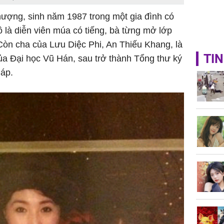
Phượng, sinh năm 1987 trong một gia đình có
ô là diễn viên múa có tiếng, bà từng mở lớp
Còn cha của Lưu Diệc Phi, An Thiếu Khang, là
TIN
ủa Đại học Vũ Hán, sau trở thành Tổng thư ký
háp.