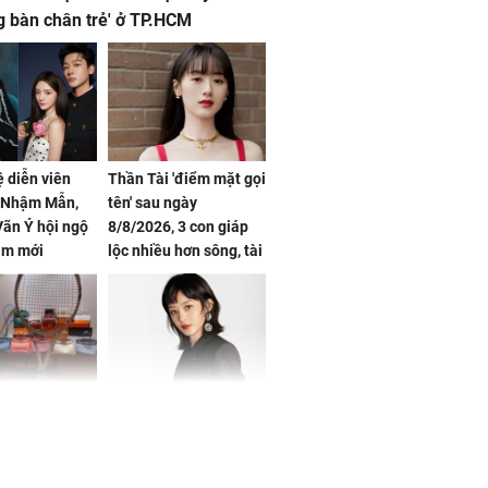
g bàn chân trẻ' ở TP.HCM
ệ diễn viên
Thần Tài 'điểm mặt gọi
, Nhậm Mẫn,
tên' sau ngày
ãn Ý hội ngộ
8/8/2026, 3 con giáp
im mới
lộc nhiều hơn sông, tài
vận sáng như trăng
Rằm, chính thức hết
khổ
Phương Thúy:
Triệu Lệ Dĩnh liên tiếp
ệu theo "lô",
được Kim Ưng ưu ái,
gái biệt thự
đãi ngộ đặc biệt gây
ong "nốt nhạc"
chú ý