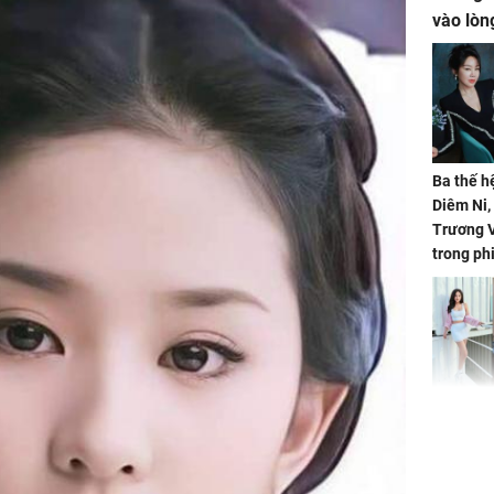
vào lòn
Ba thế h
Diêm Ni
Trương V
trong ph
HH Mai 
Mua đồ hi
tặng em 
120 tỷ tr