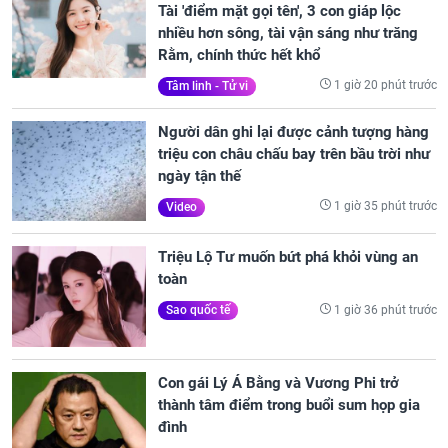
Tài 'điểm mặt gọi tên', 3 con giáp lộc
nhiều hơn sông, tài vận sáng như trăng
Rằm, chính thức hết khổ
1 giờ 20 phút trước
Tâm linh - Tử vi
Người dân ghi lại được cảnh tượng hàng
triệu con châu chấu bay trên bầu trời như
ngày tận thế
1 giờ 35 phút trước
Video
Triệu Lộ Tư muốn bứt phá khỏi vùng an
toàn
1 giờ 36 phút trước
Sao quốc tế
Con gái Lý Á Bằng và Vương Phi trở
thành tâm điểm trong buổi sum họp gia
đình