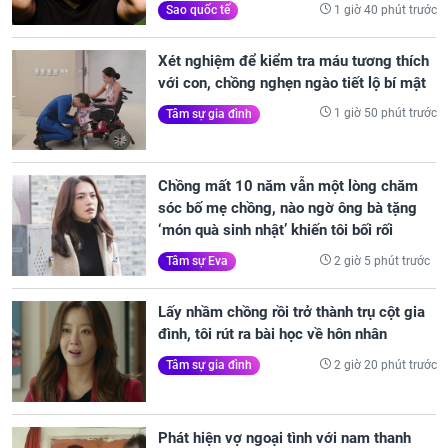
1 giờ 40 phút trước
Sao quốc tế
Xét nghiệm để kiểm tra máu tương thích
với con, chồng nghẹn ngào tiết lộ bí mật
1 giờ 50 phút trước
Tâm sự gia đình
Chồng mất 10 năm vẫn một lòng chăm
sóc bố mẹ chồng, nào ngờ ông bà tặng
‘món quà sinh nhật’ khiến tôi bối rối
2 giờ 5 phút trước
Tâm sự Eva
Lấy nhầm chồng rồi trở thành trụ cột gia
đình, tôi rút ra bài học về hôn nhân
2 giờ 20 phút trước
Tâm sự gia đình
Phát hiện vợ ngoại tình với nam thanh