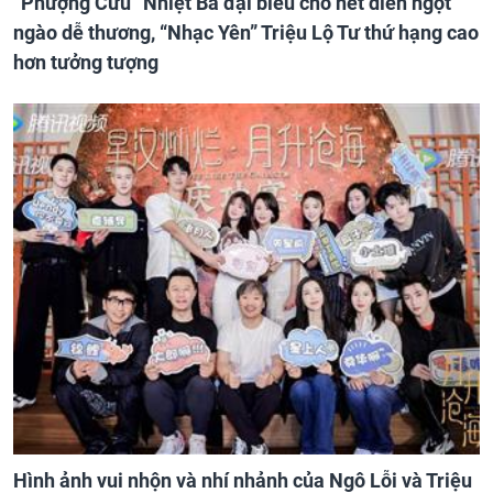
“Phượng Cửu” Nhiệt Ba đại biểu cho nét diễn ngọt
ngào dễ thương, “Nhạc Yên” Triệu Lộ Tư thứ hạng cao
hơn tưởng tượng
Hình ảnh vui nhộn và nhí nhảnh của Ngô Lỗi và Triệu