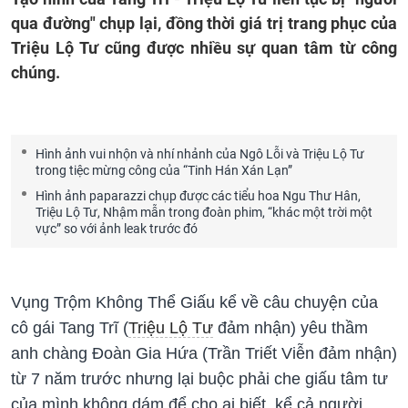
qua đường" chụp lại, đồng thời giá trị trang phục của
Triệu Lộ Tư cũng được nhiều sự quan tâm từ công
chúng.
Hình ảnh vui nhộn và nhí nhảnh của Ngô Lỗi và Triệu Lộ Tư
trong tiệc mừng công của “Tinh Hán Xán Lạn”
Hình ảnh paparazzi chụp được các tiểu hoa Ngu Thư Hân,
Triệu Lộ Tư, Nhậm mẫn trong đoàn phim, “khác một trời một
vực” so với ảnh leak trước đó
Vụng Trộm Không Thể Giấu kể về câu chuyện của
cô gái Tang Trĩ (
Triệu Lộ Tư
đảm nhận) yêu thầm
anh chàng Đoàn Gia Hứa (Trần Triết Viễn đảm nhận)
từ 7 năm trước nhưng lại buộc phải che giấu tâm tư
của mình không dám để cho ai biết, kể cả người