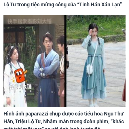
Lộ Tư trong tiệc mừng công của “Tinh Hán Xán Lạn”
Hình ảnh paparazzi chụp được các tiểu hoa Ngu Thư
Hân, Triệu Lộ Tư, Nhậm mẫn trong đoàn phim, “khác