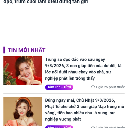
đạo, trùm cuối làm điêu đứng fan girl
TIN MỚI NHẤT
Trúng số độc đắc vào sau ngày
9/8/2026, 3 con giáp tiền của dư dôi, tài
lộc nối đuôi nhau chạy vào nhà, sự
nghiệp phất lên trông thấy
1 giờ 25 phút trước
Tâm linh - Tử vi
Đúng ngày mai, Chủ Nhật 9/8/2026,
Phật Tổ che chở 3 con giáp 'đạp trúng mỏ
vàng', tiền bạc nhiều như lá sung, sự
nghiệp vượng phát
3 giờ 20 phút trước