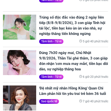
Tâm linh - Tử vi
Trúng số độc đắc vào đúng 2 ngày liên
tiếp (8/8-9/8/2026), 3 con giáp 'lĩnh hội
tài lộc', tiền bạc kéo ùn ùn vào nhà, sự
nghiệp thăng tiến không ngừng
5 giờ 40 phút trước
Tâm linh - Tử vi
Đúng 7h30 ngày mai, Chủ Nhật
9/8/2026, Thần Tài ghé thăm, 3 con giáp
đón nhận 'cơn mưa may mắn', tiền bạc dồi
dào, sự nghiệp thăng hoa
6 giờ 20 phút trước
Tâm linh - Tử vi
'Đệ nhất mỹ nhân Hồng Kông' Quan Chi
Lâm phản hồi tin yêu trai trẻ kém 36 tuổi
7 giờ 40 phút trước
Sao quốc tế