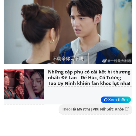
Những cặp phụ có cái kết bi thương
nhất: Đề Lan - Đế Húc, Cố Tương -
Tào Úy Ninh khiến fan khóc lụt nhà!
Xem thêm
Theo
Hà My (t/h) | Phụ Nữ Sức Khỏe