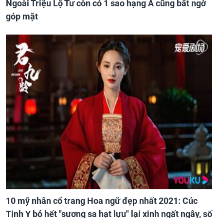
Ngoài Triệu Lộ Tư còn có 1 sao hạng A cũng bất ngờ
góp mặt
10 mỹ nhân cổ trang Hoa ngữ đẹp nhất 2021: Cúc
Tịnh Y bỏ hết "sương sa hạt lựu" lại xinh ngất ngây, số