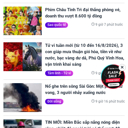
Phim Châu Tinh Trì đại thắng phòng vé,
doanh thu vượt 8.600 tỷ đồng
9 giờ 7 phút trước
Sao quốc tế
Tử vi tuần mới (từ 10 đến 16/8/2026), 3
con giáp mưa thuận gió hòa, tiền về như
nước, bạc vàng dư dả, Phú Quý Vinh Hoa,
vận trình khai sáng
✕
9 giờ 10 phút trước
Tâm linh - Tử vi
Nổ ghe trên sông Sài Gòn: Một phụ nữ tử
vong, 3 người nhảy xuống nước
9 giờ 16 phút trước
Đời sống
TIN MỚI: Miền Bắc sắp nắng nóng diện