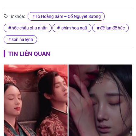
Từ khóa:
Tô Hoằng Sâm – Cố Nguyệt Sương
hộc châu phu nhân
phim hoa ngữ
đề lan đế húc
sơn hà lệnh
TIN LIÊN QUAN