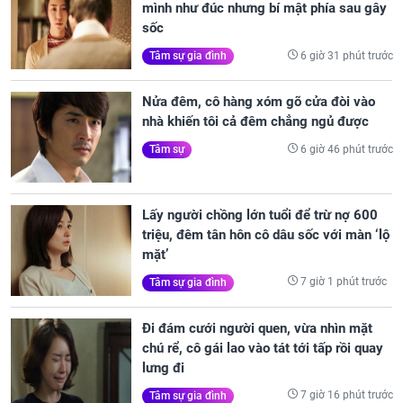
mình như đúc nhưng bí mật phía sau gây
sốc
6 giờ 31 phút trước
Tâm sự gia đình
Nửa đêm, cô hàng xóm gõ cửa đòi vào
nhà khiến tôi cả đêm chẳng ngủ được
6 giờ 46 phút trước
Tâm sự
Lấy người chồng lớn tuổi để trừ nợ 600
triệu, đêm tân hôn cô dâu sốc với màn ‘lộ
mặt’
7 giờ 1 phút trước
Tâm sự gia đình
Đi đám cưới người quen, vừa nhìn mặt
chú rể, cô gái lao vào tát tới tấp rồi quay
lưng đi
7 giờ 16 phút trước
Tâm sự gia đình