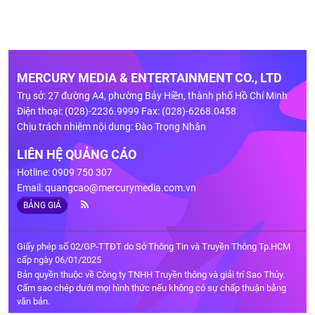
MERCURY MEDIA & ENTERTAINMENT CO., LTD
Trụ sở: 27 đường A4, phường Bảy Hiền, thành phố Hồ Chí Minh
Điện thoại: (028)-2236.9999 Fax: (028)-6268.0458
Chịu trách nhiệm nội dung: Đào Trọng Nhân
LIÊN HỆ QUẢNG CÁO
Hotline: 0909 750 307
Email:
quangcao@mercurymedia.com.vn
BẢNG GIÁ
Giấy phép số 02/GP-TTĐT do Sở Thông Tin và Truyền Thông Tp.HCM
cấp ngày 06/01/2025
Bản quyền thuộc về Công ty TNHH Truyền thông và giải trí Sao Thủy.
Cấm sao chép dưới mọi hình thức nếu không có sự chấp thuận bằng
văn bản.