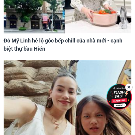
Đỗ Mỹ Linh hé lộ góc bếp chill của nhà mới - cạnh
biệt thự bầu Hiển
✕