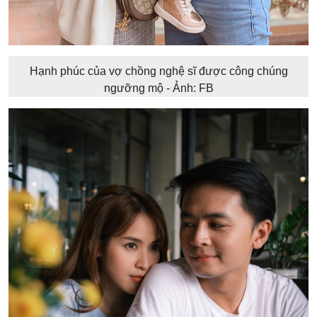
Hạnh phúc của vợ chồng nghệ sĩ được công chúng
ngưỡng mộ - Ảnh: FB