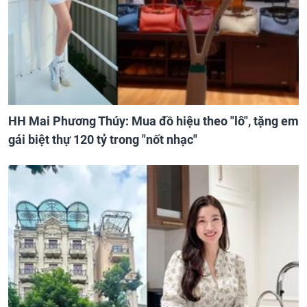
HH Mai Phương Thúy: Mua đồ hiệu theo "lô", tặng em
gái biệt thự 120 tỷ trong "nốt nhạc"