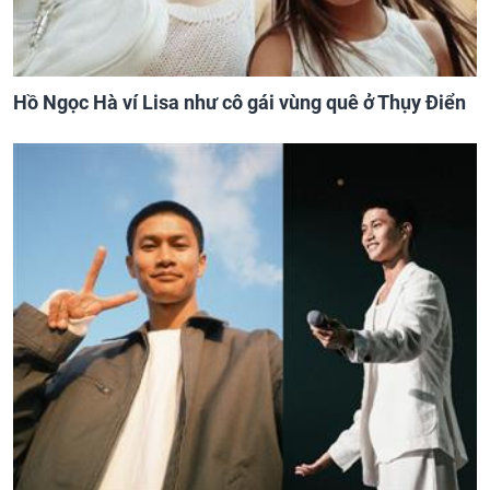
Hồ Ngọc Hà ví Lisa như cô gái vùng quê ở Thụy Điển