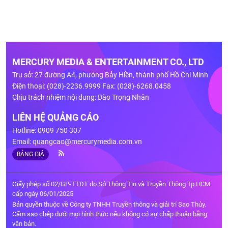
MERCURY MEDIA & ENTERTAINMENT CO., LTD
Trụ sở: 27 đường A4, phường Bảy Hiền, thành phố Hồ Chí Minh
Điện thoại: (028)-2236.9999 Fax: (028)-6268.0458
Chịu trách nhiệm nội dung: Đào Trọng Nhân
LIÊN HỆ QUẢNG CÁO
Hotline: 0909 750 307
Email:
quangcao@mercurymedia.com.vn
BẢNG GIÁ
Giấy phép số 02/GP-TTĐT do Sở Thông Tin và Truyền Thông Tp.HCM
cấp ngày 06/01/2025
Bản quyền thuộc về Công ty TNHH Truyền thông và giải trí Sao Thủy.
Cấm sao chép dưới mọi hình thức nếu không có sự chấp thuận bằng
văn bản.