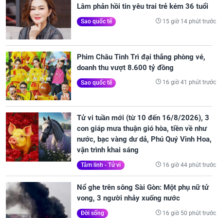
Lâm phản hồi tin yêu trai trẻ kém 36 tuổi
15 giờ 14 phút trước
Sao quốc tế
Phim Châu Tinh Trì đại thắng phòng vé,
doanh thu vượt 8.600 tỷ đồng
16 giờ 41 phút trước
Sao quốc tế
Tử vi tuần mới (từ 10 đến 16/8/2026), 3
con giáp mưa thuận gió hòa, tiền về như
nước, bạc vàng dư dả, Phú Quý Vinh Hoa,
vận trình khai sáng
16 giờ 44 phút trước
Tâm linh - Tử vi
Nổ ghe trên sông Sài Gòn: Một phụ nữ tử
vong, 3 người nhảy xuống nước
16 giờ 50 phút trước
Đời sống