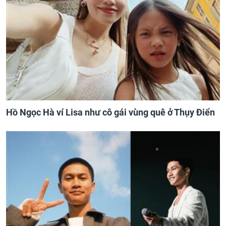
Hồ Ngọc Hà ví Lisa như cô gái vùng quê ở Thụy Điển