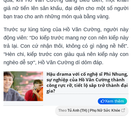
qua, khi Hồ Văn Cường đang biểu diễn, một khán
giả nữ tiến lên sân khấu, đại diện cho một số người
bạn trao cho anh những món quà bằng vàng.
Trước sự lúng túng của Hồ Văn Cường, người này
động viên: “Do kiếp trước mang nợ con nên kiếp này
trả lại. Con cứ nhận thôi, không có gì nặng nề hết”.
"Hèn chi, kiếp trước con giàu quá nên kiếp này con
nghèo dễ sợ", Hồ Văn Cường dí dỏm đáp.
Hậu drama với cố nghệ sĩ Phi Nhung,
sự nghiệp của Hồ Văn Cường thành
công rực rỡ, tiết lộ sắp trở thành đại
gia?
Xem thêm
Theo
Tú Anh (TH) | Phụ Nữ Sức Khỏe