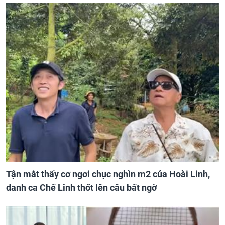
Tận mắt thấy cơ ngơi chục nghìn m2 của Hoài Linh,
danh ca Chế Linh thốt lên câu bất ngờ