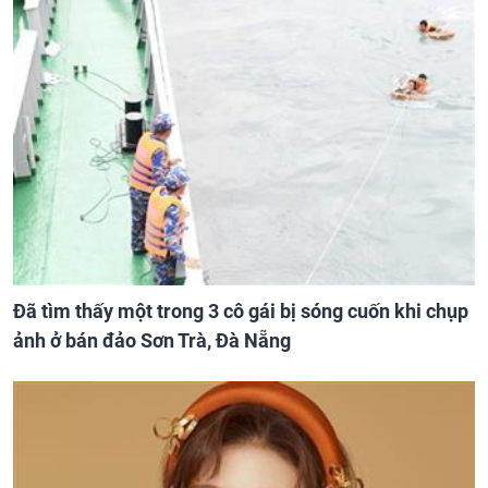
Đã tìm thấy một trong 3 cô gái bị sóng cuốn khi chụp
ảnh ở bán đảo Sơn Trà, Đà Nẵng