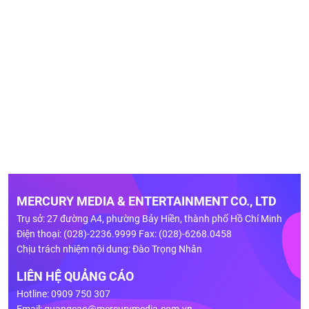
MERCURY MEDIA & ENTERTAINMENT CO., LTD
Trụ sở: 27 đường A4, phường Bảy Hiền, thành phố Hồ Chí Minh
Điện thoại: (028)-2236.9999 Fax: (028)-6268.0458
Chịu trách nhiệm nội dung: Đào Trọng Nhân
LIÊN HỆ QUẢNG CÁO
Hotline: 0909 750 307
Email:
quangcao@mercurymedia.com.vn