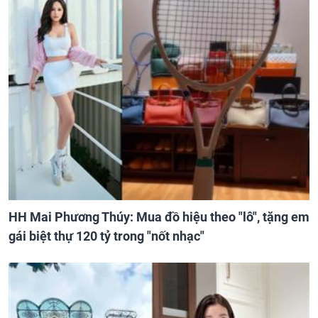
HH Mai Phương Thúy: Mua đồ hiệu theo "lô", tặng em
gái biệt thự 120 tỷ trong "nốt nhạc"