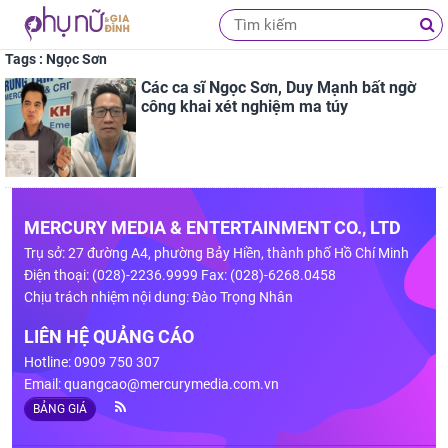
Tags : Ngọc Sơn
Các ca sĩ Ngọc Sơn, Duy Mạnh bất ngờ
công khai xét nghiệm ma túy
MERCURY MEDIA & ENTERTAINMENT CO., LTD
Trụ sở: 27 đường A4, phường Bảy Hiền, thành phố Hồ Chí Minh
Điện thoại: (028)-2236.9999 Fax: (028)-6268.0458
Chịu trách nhiệm nội dung: Đào Trọng Nhân
LIÊN HỆ QUẢNG CÁO
Hotline: 0909 750 307
Email:
quangcao@mercurymedia.com.vn
BẢNG GIÁ