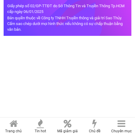
Giấy phép số 02/GP-TTĐT do Sở Thông Tin và Truyền Thông Tp.HCM
cấp ngày 06/01/2025
Bản quyền thuộc về Công ty TNHH Truyền thông và giải trí Sao Thủy.
Cấm sao chép dưới mọi hình thức nếu không có sự chấp thuận bằng
văn bản.
Trang chủ
Tin hot
Mã giảm giá
Chủ đề
Chuyên mục