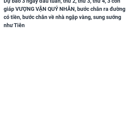
Dự báo 3 ngày đầu tuần, thứ 2, thứ 3, thứ 4, 3 con
giáp VƯỢNG VẬN QUÝ NHÂN, bước chân ra đường
có tiền, bước chân về nhà ngập vàng, sung sướng
như Tiên