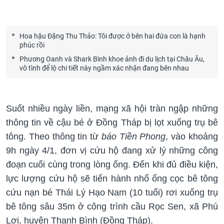
Hoa hậu Đặng Thu Thảo: Tôi được ở bên hai đứa con là hạnh
phúc rồi
Phương Oanh và Shark Bình khoe ảnh đi du lịch tại Châu Âu,
vô tình để lộ chi tiết này ngầm xác nhận đang bên nhau
Suốt nhiều ngày liền, mạng xã hội tràn ngập những
thông tin về cậu bé ở Đồng Tháp bị lọt xuống trụ bê
tông. Theo thông tin từ
báo Tiền Phong
, vào khoảng
9h ngày 4/1, đơn vị cứu hộ đang xử lý những công
đoạn cuối cùng trong lòng ống. Đến khi đủ điều kiện,
lực lượng cứu hộ sẽ tiến hành nhổ ống cọc bê tông
cứu nạn bé Thái Lý Hạo Nam (10 tuổi) rơi xuống trụ
bê tông sâu 35m ở công trình cầu Rọc Sen, xã Phú
Lợi, huyện Thanh Bình (Đồng Tháp).