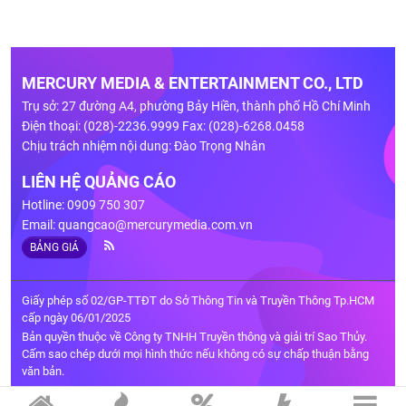
MERCURY MEDIA & ENTERTAINMENT CO., LTD
Trụ sở: 27 đường A4, phường Bảy Hiền, thành phố Hồ Chí Minh
Điện thoại: (028)-2236.9999 Fax: (028)-6268.0458
Chịu trách nhiệm nội dung: Đào Trọng Nhân
LIÊN HỆ QUẢNG CÁO
Hotline: 0909 750 307
Email:
quangcao@mercurymedia.com.vn
BẢNG GIÁ
Giấy phép số 02/GP-TTĐT do Sở Thông Tin và Truyền Thông Tp.HCM
cấp ngày 06/01/2025
Bản quyền thuộc về Công ty TNHH Truyền thông và giải trí Sao Thủy.
Cấm sao chép dưới mọi hình thức nếu không có sự chấp thuận bằng
văn bản.