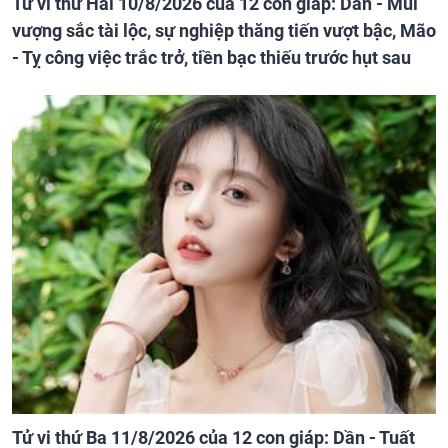
Tử vi thứ Hai 10/8/2026 của 12 con giáp: Dần - Mùi
vượng sắc tài lộc, sự nghiệp thăng tiến vượt bậc, Mão
- Tỵ công việc trắc trở, tiền bạc thiếu trước hụt sau
Tử vi thứ Ba 11/8/2026 của 12 con giáp: Dần - Tuất