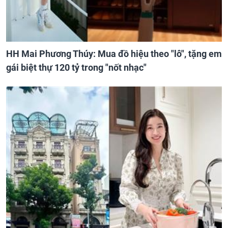
HH Mai Phương Thúy: Mua đồ hiệu theo "lô", tặng em
gái biệt thự 120 tỷ trong "nốt nhạc"