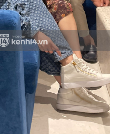
Sau 00h
8/8/2026
giàu san
đổi đời 
dung có 
ngày càn
sung túc