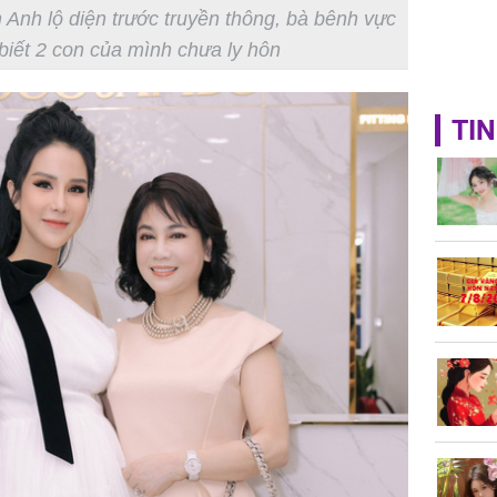
Anh lộ diện trước truyền thông, bà bênh vực
biết 2 con của mình chưa ly hôn
TIN