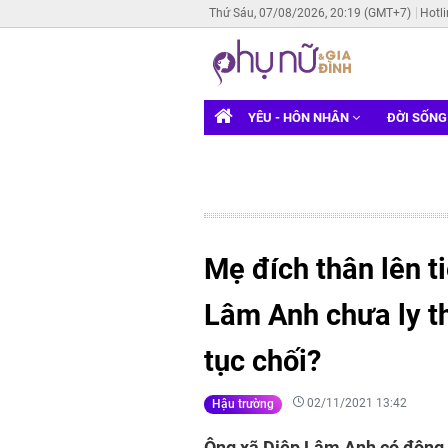
Thứ Sáu, 07/08/2026, 20:19 (GMT+7)
Hotl
YÊU - HÔN NHÂN
ĐỜI SỐN
Mẹ đích thân lên t
Lâm Anh chưa ly th
tục chối?
02/11/2021 13:42
Hậu trường
Ông xã Diệp Lâm Anh có động t