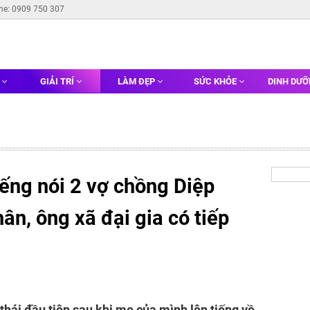
ine: 0909 750 307
G
GIẢI TRÍ
LÀM ĐẸP
SỨC KHỎE
DINH DƯ
iếng nói 2 vợ chồng Diệp
ân, ông xã đại gia có tiếp
hái đầu tiên sau khi mẹ của mình lên tiếng về