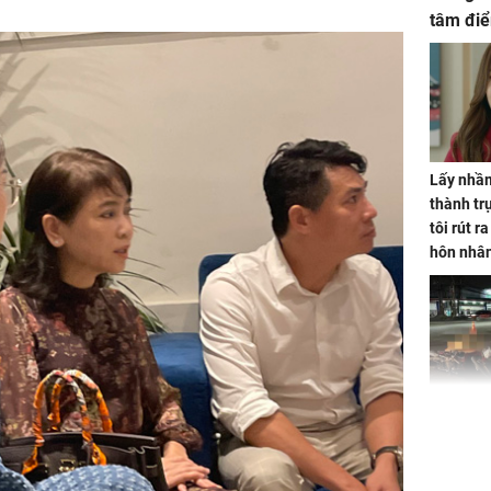
tâm điể
Lấy nhầm
thành trụ
tôi rút r
hôn nhâ
TP.HCM:
tử vong 
làm về t
nghiệp 