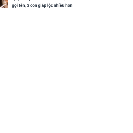
gọi tên', 3 con giáp lộc nhiều hơn
sông, tài vận sáng như trăng
Rằm, chính thức hết khổ