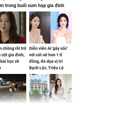
m trong buổi sum họp gia đình
 chồng rồi trở
Diễn viên AI 'gây sốc'
 cột gia đình,
với cát-xê hơn 1 tỉ
a bài học về
đồng, đe dọa vị trí
n
Bạch Lộc, Triệu Lệ
Dĩnh
 Nữ công nhân
Đỗ Mỹ Linh hé lộ góc
trên đường đi
bếp chill của nhà mới -
rong khu công
cạnh biệt thự bầu Hiển
Sóng Thần