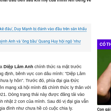
o kê đâu', Duy Mạnh bị đánh vào đầu trên sân khấu
ỳnh Anh và 'ông bầu' Quang Huy hội ngộ 'như
CÓ T
ủa
Diệp Lâm Anh
chính thức ra mặt trước
ẳng định, bênh vực con dâu mình: "Diệp Lâm
chưa ly hôn". Trước đó, phía đại gia
Đức
trên mạng xã hội mình đã chính thức ly thân với
1. Dòng trạng thái này được đăng tải vào
h nhật 2 con của mình. Sau đó vị đại gia vẫn
 gia đình như chưa hề có cuộc chia ly.
Con gái