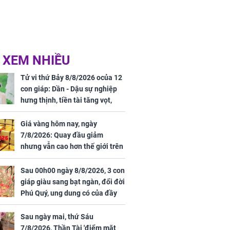
 XEM NHIỀU
Tử vi thứ Bảy 8/8/2026 ocủa 12
con giáp: Dần - Dậu sự nghiệp
hưng thịnh, tiền tài tăng vọt,
Mão - Thân công việc bất trắc,
tiền mất tật mang
Giá vàng hôm nay, ngày
7/8/2026: Quay đầu giảm
nhưng vẫn cao hơn thế giới trên
7 triệu đồng
Sau 00h00 ngày 8/8/2026, 3 con
giáp giàu sang bạt ngàn, đổi đời
Phú Quý, ung dung có của đầy
nhà, ngày càng hưng thịnh sung
túc
Sau ngày mai, thứ Sáu
7/8/2026, Thần Tài 'điểm mặt