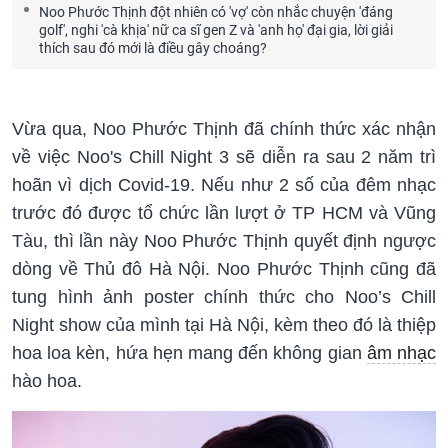
Noo Phước Thịnh đột nhiên có 'vợ' còn nhắc chuyện 'đáng
golf', nghi 'cà khịa' nữ ca sĩ gen Z và 'anh họ' đại gia, lời giải
thích sau đó mới là điều gây choáng?
Vừa qua, Noo Phước Thịnh đã chính thức xác nhận
về việc Noo's Chill Night 3 sẽ diễn ra sau 2 năm trì
hoãn vì dịch Covid-19. Nếu như 2 số của đêm nhạc
trước đó được tổ chức lần lượt ở TP HCM và Vũng
Tàu, thì lần này Noo Phước Thịnh quyết định ngược
dòng về Thủ đô Hà Nội. Noo Phước Thịnh cũng đã
tung hình ảnh poster chính thức cho Noo’s Chill
Night show của mình tại Hà Nội, kèm theo đó là thiệp
hoa loa kèn, hứa hẹn mang đến không gian
âm nhạc
hào hoa.