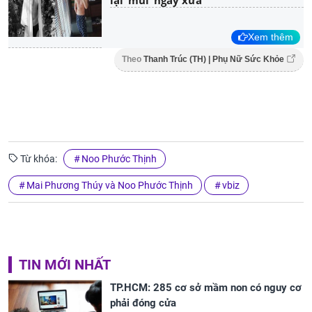
Xem thêm
Theo
Thanh Trúc (TH) | Phụ Nữ Sức Khỏe
Từ khóa:
Noo Phước Thịnh
Mai Phương Thúy và Noo Phước Thịnh
vbiz
TIN MỚI NHẤT
TP.HCM: 285 cơ sở mầm non có nguy cơ
phải đóng cửa