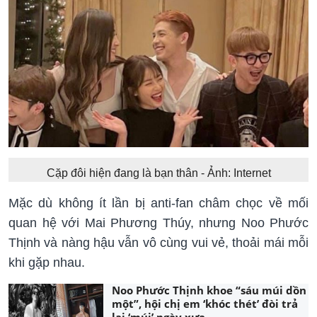
Cặp đôi hiện đang là bạn thân - Ảnh: Internet
Mặc dù không ít lần bị anti-fan châm chọc về mối
quan hệ với Mai Phương Thúy, nhưng Noo Phước
Thịnh và nàng hậu vẫn vô cùng vui vẻ, thoải mái mỗi
khi gặp nhau.
Noo Phước Thịnh khoe “sáu múi dồn
một”, hội chị em ‘khóc thét’ đòi trả
lại ‘múi’ ngày xưa