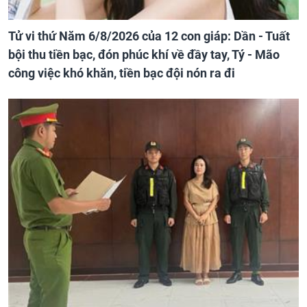
Tử vi thứ Năm 6/8/2026 của 12 con giáp: Dần - Tuất
bội thu tiền bạc, đón phúc khí về đầy tay, Tý - Mão
công việc khó khăn, tiền bạc đội nón ra đi