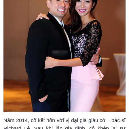
Năm 2014, cô kết hôn với vị đại gia giàu có – bác sĩ
Richard Lê. Sau khi lập gia đình, cô khép lại sự