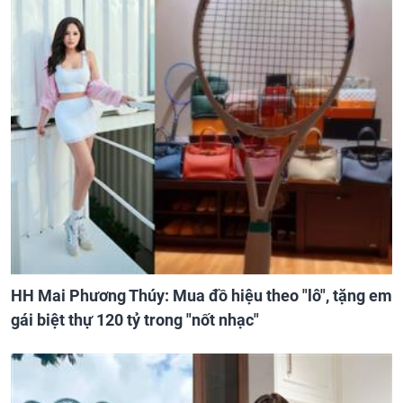
HH Mai Phương Thúy: Mua đồ hiệu theo "lô", tặng em
gái biệt thự 120 tỷ trong "nốt nhạc"