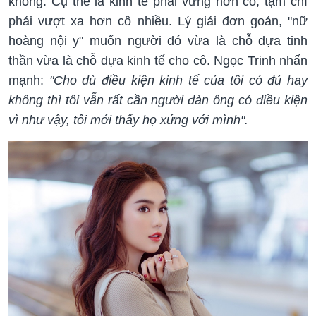
không. Cụ thể là kinh tế phải vững hơn cô, tậm chí
phải vượt xa hơn cô nhiều. Lý giải đơn goản, "nữ
hoàng nội y" muốn người đó vừa là chỗ dựa tinh
thần vừa là chỗ dựa kinh tế cho cô. Ngọc Trinh nhấn
mạnh:
"Cho dù điều kiện kinh tế của tôi có đủ hay
không thì tôi vẫn rất cần người đàn ông có điều kiện
vì như vậy, tôi mới thấy họ xứng với mình".