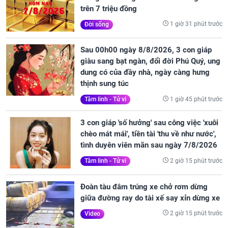
trên 7 triệu đồng
1 giờ 31 phút trước
Đời sống
Sau 00h00 ngày 8/8/2026, 3 con giáp
giàu sang bạt ngàn, đổi đời Phú Quý, ung
dung có của đầy nhà, ngày càng hưng
thịnh sung túc
1 giờ 45 phút trước
Tâm linh - Tử vi
3 con giáp 'số hưởng' sau công việc 'xuôi
chèo mát mái', tiền tài 'thu về như nước',
tình duyên viên mãn sau ngày 7/8/2026
2 giờ 15 phút trước
Tâm linh - Tử vi
Đoàn tàu đâm trúng xe chở rơm dừng
giữa đường ray do tài xế say xỉn dừng xe
2 giờ 15 phút trước
Video