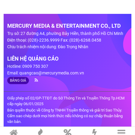
MERCURY MEDIA & ENTERTAINMENT CO., LTD
Trụ sở: 27 đường A4, phường Bảy Hiền, thành phố Hồ Chí Minh
Điện thoại: (028)-2236.9999 Fax: (028)-6268.0458
Chịu trách nhiệm nội dung: Đào Trọng Nhân
LIÊN HỆ QUẢNG CÁO
Hotline: 0909 750 307
Email:
quangcao@mercurymedia.com.vn
BẢNG GIÁ
Giấy phép số 02/GP-TTĐT do Sở Thông Tin và Truyền Thông Tp.HCM
cấp ngày 06/01/2025
Bản quyền thuộc về Công ty TNHH Truyền thông và giải trí Sao Thủy.
Cấm sao chép dưới mọi hình thức nếu không có sự chấp thuận bằng
văn bản.