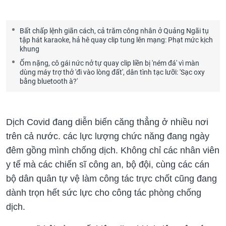
Bất chấp lệnh giãn cách, cả trăm công nhân ở Quảng Ngãi tụ
tập hát karaoke, hả hê quay clip tung lên mạng: Phạt mức kịch
khung
Ốm nặng, cô gái nức nở tự quay clip liền bị 'ném đá' vì màn
dùng máy trợ thở 'đi vào lòng đất', dân tình tạc lưỡi: 'Sạc oxy
bằng bluetooth à?'
Dịch Covid đang diễn biến căng thẳng ở nhiều nơi
trên cả nước. các lực lượng chức năng đang ngày
đêm gồng mình chống dịch. Không chỉ các nhân viên
y tế mà các chiến sĩ công an, bộ đội, cùng các cán
bộ dân quân tự vệ làm công tác trực chốt cũng đang
dành trọn hết sức lực cho công tác phòng chống
dịch.