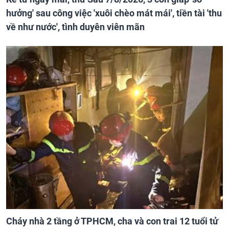
hưởng' sau công việc 'xuôi chèo mát mái', tiền tài 'thu
về như nước', tình duyên viên mãn
Cháy nhà 2 tầng ở TPHCM, cha và con trai 12 tuổi tử