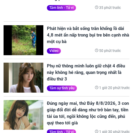
35 phút trước
Tâm linh - Tử vi
Phát hiện và bắt sống trăn khổng lồ dài
4,8 mét ẩn nấp trong bụi tre bên cạnh nhà
một cụ bà
50 phút trước
Video
Phụ nữ thông minh luôn giữ chặt 4 điều
này không hé răng, quan trọng nhất là
điều thứ 3
1 giờ 20 phút trước
Tâm sự tình yêu
Đúng ngày mai, thứ Bảy 8/8/2026, 3 con
giáp đổi đời dễ dàng như trở bàn tay, tiền
tài ùa tới, ngồi không lộc cũng đến, phú
quý theo tới già
1 giờ 30 phút trước
Tâm linh - Tử vi