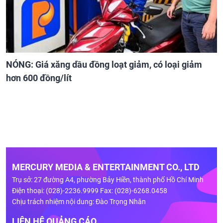
NÓNG: Giá xăng dầu đồng loạt giảm, có loại giảm
hơn 600 đồng/lít
MERCURY MEDIA & ENTERTAINMENT CO., LTD
Trụ sở: 27 đường A4, phường Bảy Hiền, thành phố Hồ Chí Minh
Điện thoại: (028)-2236.9999 Fax: (028)-6268.0458
Chịu trách nhiệm nội dung: Đào Trọng Nhân
LIÊN HỆ QUẢNG CÁO