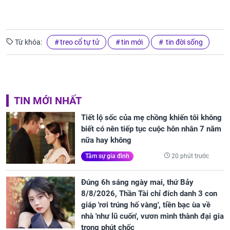
Từ khóa:
treo cổ tự tử
tin mới
tin đời sống
TIN MỚI NHẤT
Tiết lộ sốc của mẹ chồng khiến tôi không
biết có nên tiếp tục cuộc hôn nhân 7 năm
nữa hay không
20 phút trước
Tâm sự gia đình
Đúng 6h sáng ngày mai, thứ Bảy
8/8/2026, Thần Tài chỉ đích danh 3 con
giáp 'rơi trúng hố vàng', tiền bạc ùa về
nhà 'như lũ cuốn', vươn mình thành đại gia
trong phút chốc