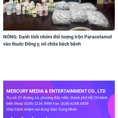
NÓNG: Danh tính nhóm đối tượng trộn Paracetamol
vào thuốc Đông y, nổ chữa bách bệnh
MERCURY MEDIA & ENTERTAINMENT CO., LTD
Trụ sở: 27 đường A4, phường Bảy Hiền, thành phố Hồ Chí Minh
Điện thoại: (028)-2236.9999 Fax: (028)-6268.0458
Chịu trách nhiệm nội dung: Đào Trọng Nhân