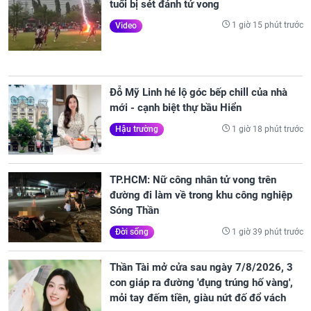
tuổi bị sét đánh tử vong
1 giờ 15 phút trước
Video
Đỗ Mỹ Linh hé lộ góc bếp chill của nhà
mới - cạnh biệt thự bầu Hiển
1 giờ 18 phút trước
Hậu trường
TP.HCM: Nữ công nhân tử vong trên
đường đi làm về trong khu công nghiệp
Sóng Thần
1 giờ 39 phút trước
Đời sống
Thần Tài mở cửa sau ngày 7/8/2026, 3
con giáp ra đường 'đụng trúng hố vàng',
mỏi tay đếm tiền, giàu nứt đố đổ vách