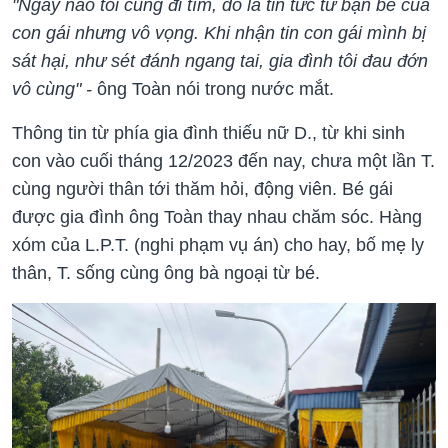
"Ngày nào tôi cũng đi tìm, dò la tin tức từ bạn bè của
con gái nhưng vô vọng. Khi nhận tin con gái mình bị
sát hại, như sét đánh ngang tai, gia đình tôi đau đớn
vô cùng" -
ông Toàn nói trong nước mắt.
Thông tin từ phía gia đình thiếu nữ D., từ khi sinh
con vào cuối tháng 12/2023 đến nay, chưa một lần T.
cùng người thân tới thăm hỏi, động viên. Bé gái
được gia đình ông Toàn thay nhau chăm sóc. Hàng
xóm của L.P.T. (nghi phạm vụ án) cho hay, bố mẹ ly
thân, T. sống cùng ông bà ngoại từ bé.