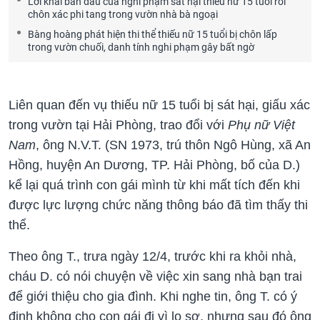
Lời khai ban đầu của nghi phạm sát hại thiếu nữ 15 tuổi rồi
chôn xác phi tang trong vườn nhà bà ngoại
Bàng hoàng phát hiện thi thể thiếu nữ 15 tuổi bị chôn lấp
trong vườn chuối, danh tính nghi phạm gây bất ngờ
Liên quan đến vụ thiếu nữ 15 tuổi bị sát hại, giấu xác
trong vườn tại Hải Phòng, trao đổi với
Phụ nữ Việt
Nam
, ông N.V.T. (SN 1973, trú thôn Ngô Hùng, xã An
Hồng, huyện An Dương, TP. Hải Phòng, bố của D.)
kể lại quá trình con gái mình từ khi mất tích đến khi
được lực lượng chức năng thông báo đã tìm thấy thi
thể.
Theo ông T., trưa ngày 12/4, trước khi ra khỏi nhà,
cháu D. có nói chuyện về việc xin sang nhà bạn trai
để giới thiệu cho gia đình. Khi nghe tin, ông T. có ý
định không cho con gái đi vì lo sợ, nhưng sau đó ông