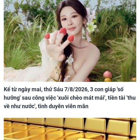
Kể từ ngày mai, thứ Sáu 7/8/2026, 3 con giáp 'số
hưởng' sau công việc 'xuôi chèo mát mái', tiền tài 'thu
về như nước', tình duyên viên mãn