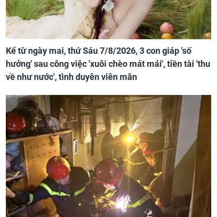
Kể từ ngày mai, thứ Sáu 7/8/2026, 3 con giáp 'số
hưởng' sau công việc 'xuôi chèo mát mái', tiền tài 'thu
về như nước', tình duyên viên mãn