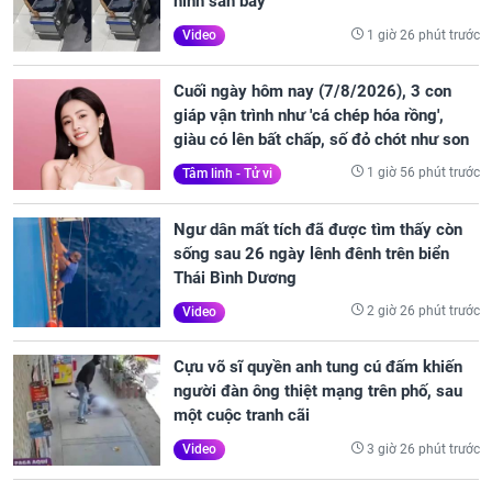
ninh sân bay
1 giờ 26 phút trước
Video
Cuối ngày hôm nay (7/8/2026), 3 con
giáp vận trình như 'cá chép hóa rồng',
giàu có lên bất chấp, số đỏ chót như son
1 giờ 56 phút trước
Tâm linh - Tử vi
Ngư dân mất tích đã được tìm thấy còn
sống sau 26 ngày lênh đênh trên biển
Thái Bình Dương
2 giờ 26 phút trước
Video
Cựu võ sĩ quyền anh tung cú đấm khiến
người đàn ông thiệt mạng trên phố, sau
một cuộc tranh cãi
3 giờ 26 phút trước
Video