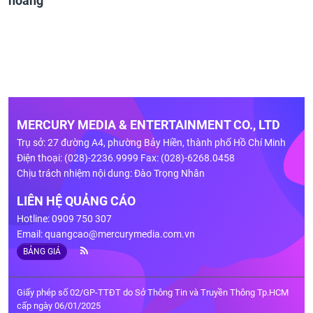
hoang
MERCURY MEDIA & ENTERTAINMENT CO., LTD
Trụ sở: 27 đường A4, phường Bảy Hiền, thành phố Hồ Chí Minh
Điện thoại: (028)-2236.9999 Fax: (028)-6268.0458
Chịu trách nhiệm nội dung: Đào Trọng Nhân
LIÊN HỆ QUẢNG CÁO
Hotline: 0909 750 307
Email:
quangcao@mercurymedia.com.vn
BẢNG GIÁ
Giấy phép số 02/GP-TTĐT do Sở Thông Tin và Truyền Thông Tp.HCM
cấp ngày 06/01/2025