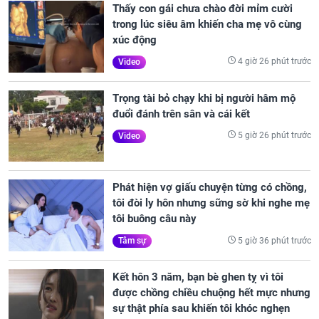
Thấy con gái chưa chào đời mỉm cười
trong lúc siêu âm khiến cha mẹ vô cùng
xúc động
4 giờ 26 phút trước
Video
Trọng tài bỏ chạy khi bị người hâm mộ
đuổi đánh trên sân và cái kết
5 giờ 26 phút trước
Video
Phát hiện vợ giấu chuyện từng có chồng,
tôi đòi ly hôn nhưng sững sờ khi nghe mẹ
tôi buông câu này
5 giờ 36 phút trước
Tâm sự
Kết hôn 3 năm, bạn bè ghen tỵ vì tôi
được chồng chiều chuộng hết mực nhưng
sự thật phía sau khiến tôi khóc nghẹn