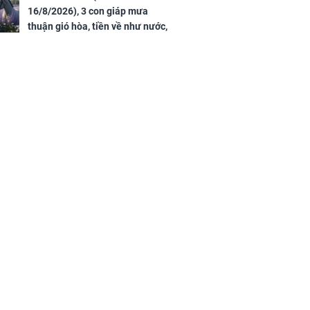
trong phút chốc
16/8/2026), 3 con giáp mưa
thuận gió hòa, tiền về như nước,
bạc vàng dư dả, Phú Quý Vinh
Hoa, vận trình khai sáng