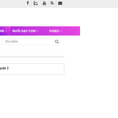
ỠNG
NUÔI DẠY CON
VIDEO
 quận 2