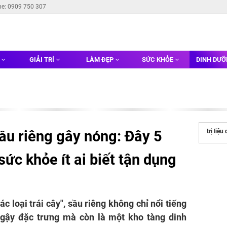
ne: 0909 750 307
G
GIẢI TRÍ
LÀM ĐẸP
SỨC KHỎE
DINH DƯ
ầu riêng gây nóng: Đây 5
trị liệu
sức khỏe ít ai biết tận dụng
 loại trái cây", sầu riêng không chỉ nổi tiếng
ngậy đặc trưng mà còn là một kho tàng dinh