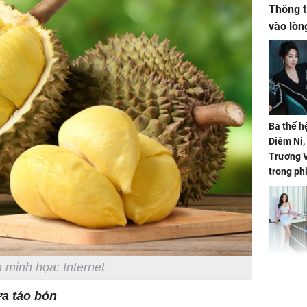
Thông t
vào lòn
Ba thế h
Diêm Ni
Trương V
trong ph
 minh họa: Internet
HH Mai 
Mua đồ hi
ừa táo bón
tặng em 