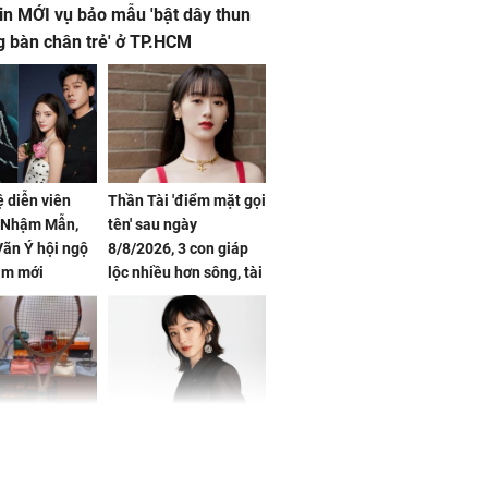
in MỚI vụ bảo mẫu 'bật dây thun
g bàn chân trẻ' ở TP.HCM
ệ diễn viên
Thần Tài 'điểm mặt gọi
, Nhậm Mẫn,
tên' sau ngày
ãn Ý hội ngộ
8/8/2026, 3 con giáp
im mới
lộc nhiều hơn sông, tài
vận sáng như trăng
Rằm, chính thức hết
khổ
Phương Thúy:
Triệu Lệ Dĩnh liên tiếp
ệu theo "lô",
được Kim Ưng ưu ái,
gái biệt thự
đãi ngộ đặc biệt gây