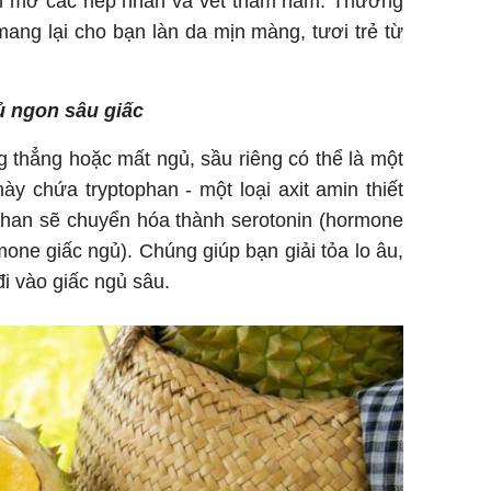
làm mờ các nếp nhăn và vết thâm nám. Thưởng
ang lại cho bạn làn da mịn màng, tươi trẻ từ
gủ ngon sâu giấc
 thẳng hoặc mất ngủ, sầu riêng có thể là một
này chứa tryptophan - một loại axit amin thiết
ophan sẽ chuyển hóa thành serotonin (hormone
one giấc ngủ). Chúng giúp bạn giải tỏa lo âu,
đi vào giấc ngủ sâu.