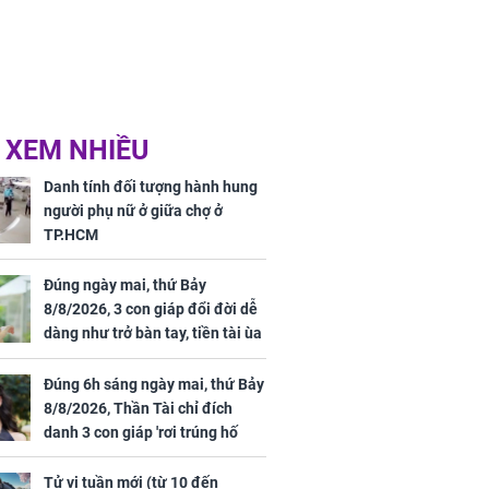
 XEM NHIỀU
Danh tính đối tượng hành hung
người phụ nữ ở giữa chợ ở
TP.HCM
Đúng ngày mai, thứ Bảy
8/8/2026, 3 con giáp đổi đời dễ
dàng như trở bàn tay, tiền tài ùa
tới, ngồi không lộc cũng đến,
phú quý theo tới già
Đúng 6h sáng ngày mai, thứ Bảy
8/8/2026, Thần Tài chỉ đích
danh 3 con giáp 'rơi trúng hố
vàng', tiền bạc ùa về nhà 'như lũ
cuốn', vươn mình thành đại gia
Tử vi tuần mới (từ 10 đến