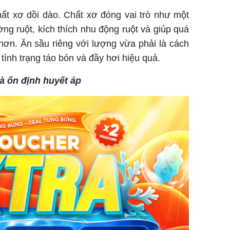
120 tỷ tr
ất xơ dồi dào. Chất xơ đóng vai trò như một
ờng ruột, kích thích nhu động ruột và giúp quá
u hơn. Ăn sầu riêng với lượng vừa phải là cách
tình trạng táo bón và đầy hơi hiệu quả.
Danh tín
hành hu
à ổn định huyết áp
nữ ở giữ
TP.HCM