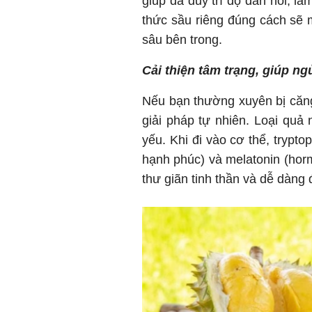
giúp da duy trì độ đàn hồi, 
thức sầu riêng đúng cách sẽ m
sâu bên trong.
Cải thiện tâm trạng, giúp n
Nếu bạn thường xuyên bị căng
giải pháp tự nhiên. Loại quả 
yếu. Khi đi vào cơ thể, trypt
hạnh phúc) và melatonin (horm
thư giãn tinh thần và dễ dàng 