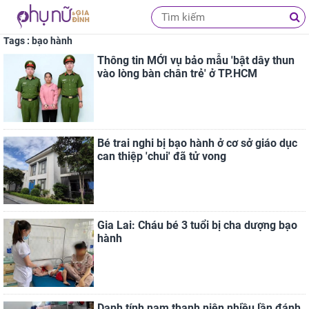
Tags : bạo hành
Thông tin MỚI vụ bảo mẫu 'bật dây thun
vào lòng bàn chân trẻ' ở TP.HCM
Bé trai nghi bị bạo hành ở cơ sở giáo dục
can thiệp 'chui' đã tử vong
Gia Lai: Cháu bé 3 tuổi bị cha dượng bạo
hành
Danh tính nam thanh niên nhiều lần đánh