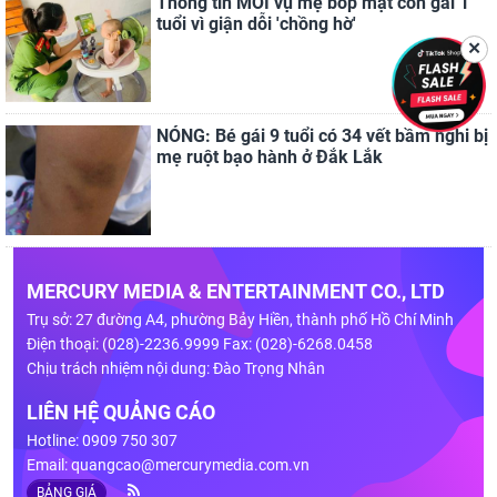
Thông tin MỚI vụ mẹ bóp mặt con gái 1
tuổi vì giận dỗi 'chồng hờ'
✕
NÓNG: Bé gái 9 tuổi có 34 vết bầm nghi bị
mẹ ruột bạo hành ở Đắk Lắk
MERCURY MEDIA & ENTERTAINMENT CO., LTD
Trụ sở: 27 đường A4, phường Bảy Hiền, thành phố Hồ Chí Minh
Điện thoại: (028)-2236.9999 Fax: (028)-6268.0458
Chịu trách nhiệm nội dung: Đào Trọng Nhân
LIÊN HỆ QUẢNG CÁO
Hotline: 0909 750 307
Email:
quangcao@mercurymedia.com.vn
BẢNG GIÁ