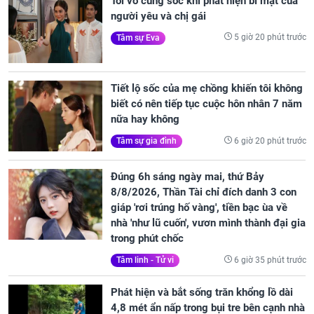
Tôi vô cùng sốc khi phát hiện bí mật của
người yêu và chị gái
5 giờ 20 phút trước
Tâm sự Eva
Tiết lộ sốc của mẹ chồng khiến tôi không
biết có nên tiếp tục cuộc hôn nhân 7 năm
nữa hay không
6 giờ 20 phút trước
Tâm sự gia đình
Đúng 6h sáng ngày mai, thứ Bảy
8/8/2026, Thần Tài chỉ đích danh 3 con
giáp 'rơi trúng hố vàng', tiền bạc ùa về
nhà 'như lũ cuốn', vươn mình thành đại gia
trong phút chốc
6 giờ 35 phút trước
Tâm linh - Tử vi
Phát hiện và bắt sống trăn khổng lồ dài
4,8 mét ẩn nấp trong bụi tre bên cạnh nhà