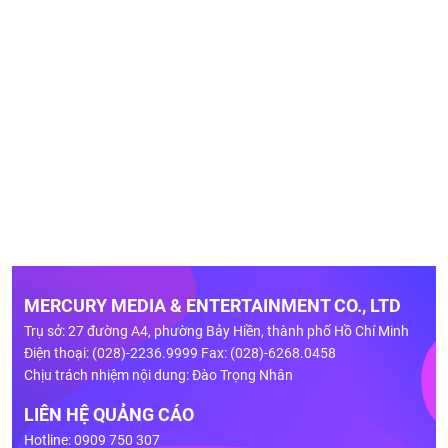
MERCURY MEDIA & ENTERTAINMENT CO., LTD
Trụ sở: 27 đường A4, phường Bảy Hiền, thành phố Hồ Chí Minh
Điện thoại: (028)-2236.9999 Fax: (028)-6268.0458
Chịu trách nhiệm nội dung: Đào Trọng Nhân
LIÊN HỆ QUẢNG CÁO
Hotline: 0909 750 307