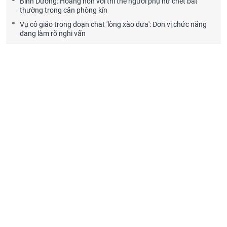
Bình Dương: Hoảng hồn với thi thể người phụ nữ chết bất
thường trong căn phòng kín
Vụ cô giáo trong đoạn chat 'lòng xào dưa': Đơn vị chức năng
đang làm rõ nghi vấn