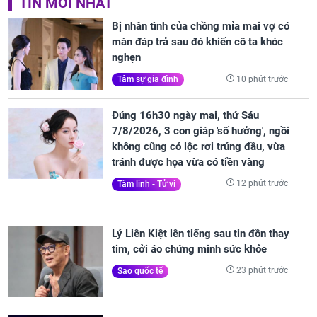
TIN MỚI NHẤT
Bị nhân tình của chồng mỉa mai vợ có
màn đáp trả sau đó khiến cô ta khóc
nghẹn
10 phút trước
Tâm sự gia đình
Đúng 16h30 ngày mai, thứ Sáu
7/8/2026, 3 con giáp 'số hưởng', ngồi
không cũng có lộc rơi trúng đầu, vừa
tránh được họa vừa có tiền vàng
12 phút trước
Tâm linh - Tử vi
Lý Liên Kiệt lên tiếng sau tin đồn thay
tim, cởi áo chứng minh sức khỏe
23 phút trước
Sao quốc tế