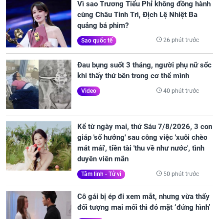
Vì sao Trương Tiểu Phỉ không đồng hành
cùng Châu Tinh Trì, Địch Lệ Nhiệt Ba
quảng bá phim?
26 phút trước
Sao quốc tế
Đau bụng suốt 3 tháng, người phụ nữ sốc
khi thấy thứ bên trong cơ thể mình
40 phút trước
Video
Kể từ ngày mai, thứ Sáu 7/8/2026, 3 con
giáp 'số hưởng' sau công việc 'xuôi chèo
mát mái', tiền tài 'thu về như nước', tình
duyên viên mãn
50 phút trước
Tâm linh - Tử vi
Cô gái bị ép đi xem mắt, nhưng vừa thấy
đối tượng mai mối thì đỏ mặt ‘đứng hình’