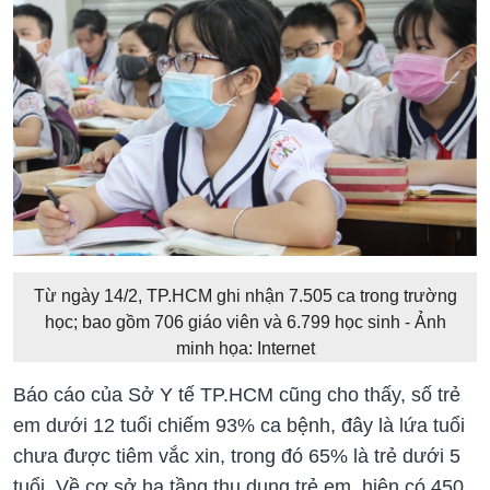
Từ ngày 14/2, TP.HCM ghi nhận 7.505 ca trong trường
học; bao gồm 706 giáo viên và 6.799 học sinh - Ảnh
minh họa: Internet
Báo cáo của Sở Y tế TP.HCM cũng cho thấy, số trẻ
em dưới 12 tuổi chiếm 93% ca bệnh, đây là lứa tuổi
chưa được tiêm vắc xin, trong đó 65% là trẻ dưới 5
tuổi. Về cơ sở hạ tầng thu dung trẻ em, hiện có 450