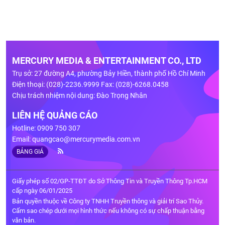
MERCURY MEDIA & ENTERTAINMENT CO., LTD
Trụ sở: 27 đường A4, phường Bảy Hiền, thành phố Hồ Chí Minh
Điện thoại: (028)-2236.9999 Fax: (028)-6268.0458
Chịu trách nhiệm nội dung: Đào Trọng Nhân
LIÊN HỆ QUẢNG CÁO
Hotline: 0909 750 307
Email:
quangcao@mercurymedia.com.vn
BẢNG GIÁ
Giấy phép số 02/GP-TTĐT do Sở Thông Tin và Truyền Thông Tp.HCM
cấp ngày 06/01/2025
Bản quyền thuộc về Công ty TNHH Truyền thông và giải trí Sao Thủy.
Cấm sao chép dưới mọi hình thức nếu không có sự chấp thuận bằng
văn bản.