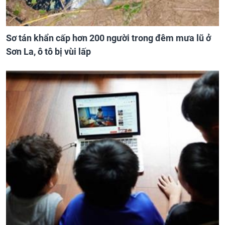
Sơ tán khẩn cấp hơn 200 người trong đêm mưa lũ ở
Sơn La, ô tô bị vùi lấp