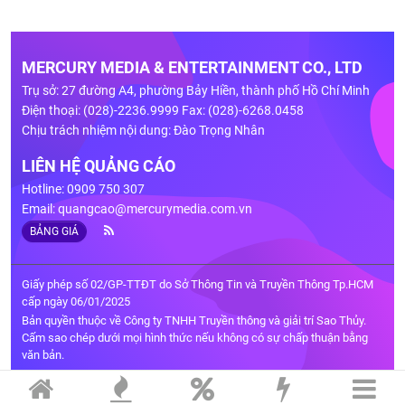
MERCURY MEDIA & ENTERTAINMENT CO., LTD
Trụ sở: 27 đường A4, phường Bảy Hiền, thành phố Hồ Chí Minh
Điện thoại: (028)-2236.9999 Fax: (028)-6268.0458
Chịu trách nhiệm nội dung: Đào Trọng Nhân
LIÊN HỆ QUẢNG CÁO
Hotline: 0909 750 307
Email:
quangcao@mercurymedia.com.vn
BẢNG GIÁ
Giấy phép số 02/GP-TTĐT do Sở Thông Tin và Truyền Thông Tp.HCM
cấp ngày 06/01/2025
Bản quyền thuộc về Công ty TNHH Truyền thông và giải trí Sao Thủy.
Cấm sao chép dưới mọi hình thức nếu không có sự chấp thuận bằng
văn bản.