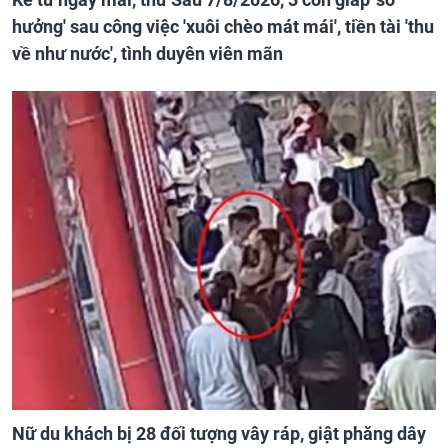
hưởng' sau công việc 'xuôi chèo mát mái', tiền tài 'thu
về như nước', tình duyên viên mãn
Nữ du khách bị 28 đối tượng vây ráp, giật phăng dây