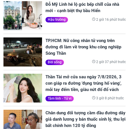
Đỗ Mỹ Linh hé lộ góc bếp chill của nhà
mới - cạnh biệt thự bầu Hiển
2 giờ 16 phút trước
Hậu trường
TP.HCM: Nữ công nhân tử vong trên
đường đi làm về trong khu công nghiệp
Sóng Thần
2 giờ 37 phút trước
Đời sống
Thần Tài mở cửa sau ngày 7/8/2026, 3
con giáp ra đường 'đụng trúng hố vàng',
mỏi tay đếm tiền, giàu nứt đố đổ vách
3 giờ 8 phút trước
Tâm linh - Tử vi
Chân dung đối tượng cầm đầu đường dây
giả danh lương y bán thuốc sinh lý, thu lợi
bất chính hơn 120 tỷ đồng