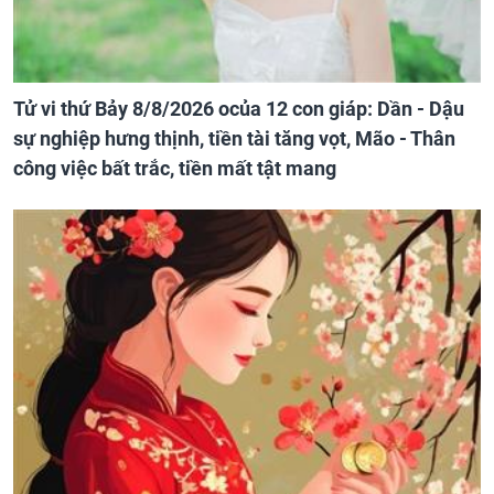
Tử vi thứ Bảy 8/8/2026 ocủa 12 con giáp: Dần - Dậu
sự nghiệp hưng thịnh, tiền tài tăng vọt, Mão - Thân
công việc bất trắc, tiền mất tật mang