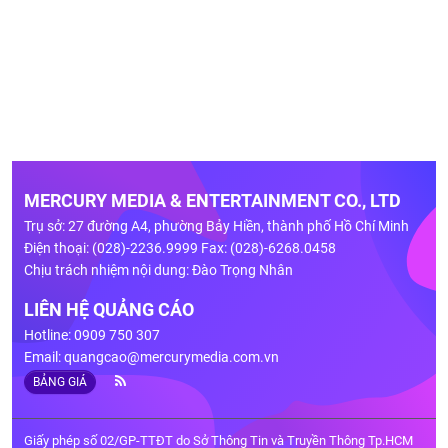
MERCURY MEDIA & ENTERTAINMENT CO., LTD
Trụ sở: 27 đường A4, phường Bảy Hiền, thành phố Hồ Chí Minh
Điện thoại: (028)-2236.9999 Fax: (028)-6268.0458
Chịu trách nhiệm nội dung: Đào Trọng Nhân
LIÊN HỆ QUẢNG CÁO
Hotline: 0909 750 307
Email:
quangcao@mercurymedia.com.vn
BẢNG GIÁ
Giấy phép số 02/GP-TTĐT do Sở Thông Tin và Truyền Thông Tp.HCM