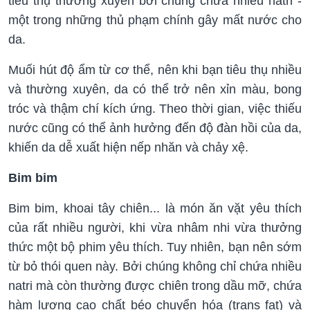
tiêu thụ thường xuyên bởi chúng chứa nhiều natri -
một trong những thủ phạm chính gây mất nước cho
da.
Muối hút độ ẩm từ cơ thể, nên khi bạn tiêu thụ nhiều
và thường xuyên, da có thể trở nên xỉn màu, bong
tróc và thậm chí kích ứng. Theo thời gian, việc thiếu
nước cũng có thể ảnh hưởng đến độ đàn hồi của da,
khiến da dễ xuất hiện nếp nhăn và chảy xệ.
Bim bim
Bim bim, khoai tây chiên... là món ăn vặt yêu thích
của rất nhiều người, khi vừa nhâm nhi vừa thưởng
thức một bộ phim yêu thích. Tuy nhiên, bạn nên sớm
từ bỏ thói quen này. Bởi chúng không chỉ chứa nhiều
natri mà còn thường được chiên trong dầu mỡ, chứa
hàm lượng cao chất béo chuyển hóa (trans fat) và