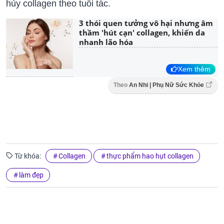
hủy collagen theo tuổi tác.
3 thói quen tưởng vô hại nhưng âm
thầm 'hút cạn' collagen, khiến da
nhanh lão hóa
Xem thêm
Theo
An Nhi | Phụ Nữ Sức Khỏe
Từ khóa:
Collagen
thực phẩm hao hụt collagen
làm đẹp