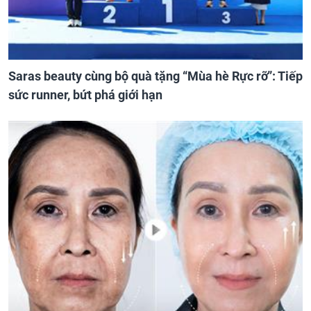
Saras beauty cùng bộ quà tặng “Mùa hè Rực rỡ”: Tiếp
sức runner, bứt phá giới hạn