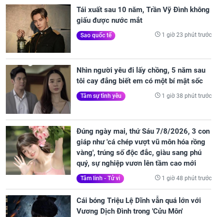
Tái xuất sau 10 năm, Trần Vỹ Đình không
giấu được nước mắt
1 giờ 23 phút trước
Sao quốc tế
Nhìn người yêu đi lấy chồng, 5 năm sau
tôi cay đắng biết em có một bí mật sốc
1 giờ 38 phút trước
Tâm sự tình yêu
Đúng ngày mai, thứ Sáu 7/8/2026, 3 con
giáp như 'cá chép vượt vũ môn hóa rồng
vàng', trúng số độc đắc, giàu sang phú
quý, sự nghiệp vươn lên tầm cao mới
1 giờ 48 phút trước
Tâm linh - Tử vi
Cái bóng Triệu Lệ Dĩnh vẫn quá lớn với
Vương Dịch Đình trong 'Cửu Môn'