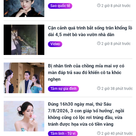
2 giờ 8 phút trước
Sao quốc tế
Cận cảnh quá trình bắt sống trăn khổng lồ
dài 4,5 mét bò vào vườn nhà dân
2 giờ 8 phút trước
Video
Bị nhân tình của chồng mỉa mai vợ có
màn đáp trả sau đó khiến cô ta khóc
nghẹn
2 giờ 38 phút trước
Tâm sự gia đình
Đúng 16h30 ngày mai, thứ Sáu
7/8/2026, 3 con giáp 'số hưởng', ngồi
không cũng có lộc rơi trúng đầu, vừa
tránh được họa vừa có tiền vàng
2 giờ 40 phút trước
Tâm linh - Tử vi