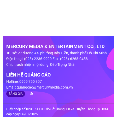
MERCURY MEDIA & ENTERTAINMENT CO., LTD
Trụ sở: 27 đường A4, phường Bảy Hiền, thành phố Hồ Chí Minh
Điện thoại: (028)-2236.9999 Fax: (028)-6268.0458
Chịu trách nhiệm nội dung: Đào Trọng Nhân
LIÊN HỆ QUẢNG CÁO
Hotline: 0909 750 307
Email:
quangcao@mercurymedia.com.vn
BẢNG GIÁ
Giấy phép số 02/GP-TTĐT do Sở Thông Tin và Truyền Thông Tp.HCM
cấp ngày 06/01/2025