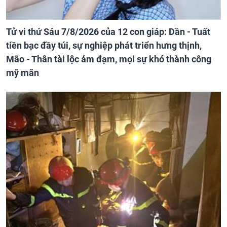
Tử vi thứ Sáu 7/8/2026 của 12 con giáp: Dần - Tuất
tiền bạc đầy túi, sự nghiệp phát triển hưng thịnh,
Mão - Thân tài lộc ảm đạm, mọi sự khó thành công
mỹ mãn