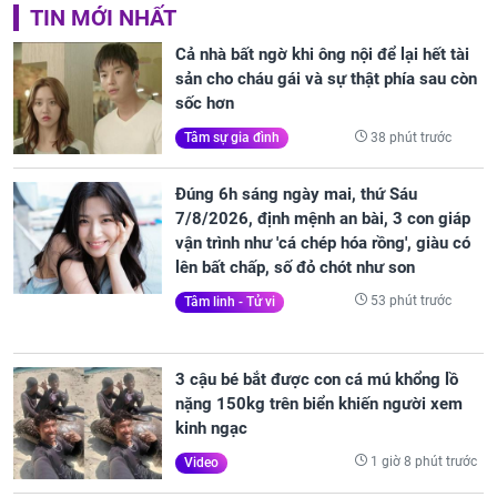
TIN MỚI NHẤT
Cả nhà bất ngờ khi ông nội để lại hết tài
sản cho cháu gái và sự thật phía sau còn
sốc hơn
38 phút trước
Tâm sự gia đình
Đúng 6h sáng ngày mai, thứ Sáu
7/8/2026, định mệnh an bài, 3 con giáp
vận trình như 'cá chép hóa rồng', giàu có
lên bất chấp, số đỏ chót như son
53 phút trước
Tâm linh - Tử vi
3 cậu bé bắt được con cá mú khổng lồ
nặng 150kg trên biển khiến người xem
kinh ngạc
1 giờ 8 phút trước
Video