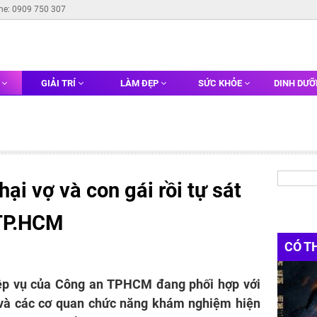
ine: 0909 750 307
G
GIẢI TRÍ
LÀM ĐẸP
SỨC KHỎE
DINH DƯ
ại vợ và con gái rồi tự sát
 TP.HCM
CÓ T
hiệp vụ của Công an TPHCM đang phối hợp với
và các cơ quan chức năng khám nghiệm hiện