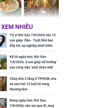
ức khỏe và
Cháy nhà 2 tầng ở
 XEM NHIỀU
 dụng đúng
TPHCM, cha và con
 hạt bình dân
trai 12 tuổi tử vong
Tử vi thứ Sáu 7/8/2026 của 12
thương tâm
con giáp: Dần - Tuất tiền bạc
đầy túi, sự nghiệp phát triển
hưng thịnh, Mão - Thân tài lộc
ảm đạm, mọi sự khó thành công
Kể từ ngày mai, thứ Sáu
mỹ mãn
7/8/2026, 3 con giáp 'số hưởng'
ng nam diễn
sau công việc 'xuôi chèo mát
 ngữ gây phản
mái', tiền tài 'thu về như nước',
c khi than
tình duyên viên mãn
Cháy nhà 2 tầng ở TPHCM, cha
và con trai 12 tuổi tử vong
thương tâm
Đúng ngày mai, thứ Sáu
7/8/2026, vận xui qua đi, may