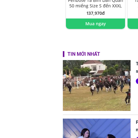
Penbose Tã Bỉm Dán Quần
T
50 miếng Size S đến XXXL
137,970đ
Mua ngay
TIN MỚI NHẤT
T
s
P