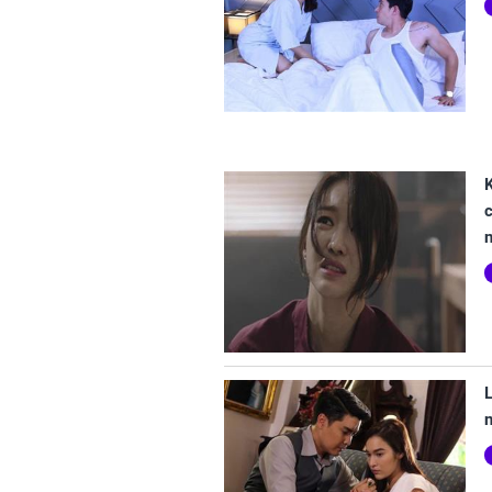
K
c
L