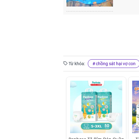
Từ khóa:
chồng sát hại vợ con