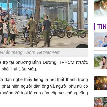
nhà
Giá trị s
TIN
cách sử
của loại
 vụ án mạng - Ảnh: VietNamNet
à trọ tại phường Bình Dương, TPHCM (trước
Chân du
 phố Thủ Dầu Một).
viên Hoa
ứng ngượ
i dân nghe thấy tiếng la hét thất thanh trong
nghèo
họ phát hiện người đàn ông và người phụ nữ có
 khoảng 20 tuổi là con của cặp vợ chồng cũng