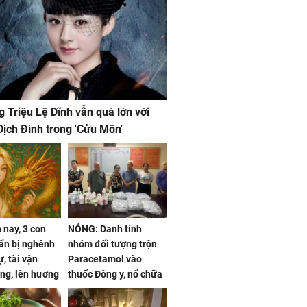
g Triệu Lệ Dĩnh vẫn quá lớn với
ịch Đình trong 'Cửu Môn'
nay, 3 con
NÓNG: Danh tính
ẩn bị nghênh
nhóm đối tượng trộn
, tài vận
Paracetamol vào
ng, lên hương
thuốc Đông y, nổ chữa
g hóa Phượng,
bách bệnh
 may mắn về