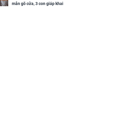
mắn gõ cửa, 3 con giáp khai
thông vận mệnh, tiền nhiều vô
kể, phước lộc đầy nhà, trúng số
độc đắc