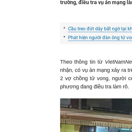
trường, điều tra vụ án mạng là
Cầu treo đứt dây bất ngờ tại k
Phát hiện người đàn ông tử von
Theo thông tin từ
VietNamNe
nhận, có vụ án mạng xảy ra t
2 vợ chồng tử vong, người c
phương đang điều tra làm rõ.