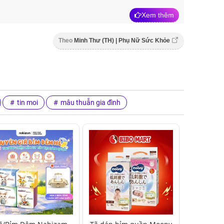
Xem thêm
Theo
Minh Thư (TH) | Phụ Nữ Sức Khỏe
tin moi
mâu thuẫn gia đình