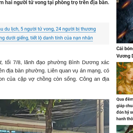
m hai người tử vong tại phòng trọ trên địa bàn.
hu du lịch, 5 người tử vong, 24 người bị thương
g dưới giếng, tiết lộ danh tính của nạn nhân
Cái bón
Vương D
t,
tối 7/8, lãnh đạo phường Bình Dương xác
rên địa bàn phường. Liên quan vụ án mạng, có
on của cặp vợ chồng còn sống. Công an địa
Qua đêm 
giáp chu
đón hỷ sự
hanh thô
hóa Rồn
gom hết