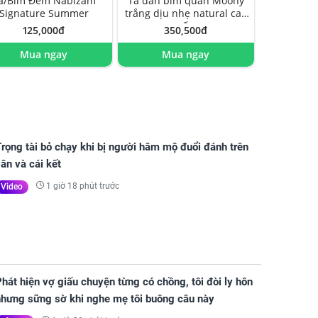
ã/Bỉm Đêm Nabizam
Tã dán bỉm quần Moony
Signature Summer
trắng dịu nhẹ natural cao
cấp
125,000đ
350,500đ
Mua ngay
Mua ngay
rọng tài bỏ chạy khi bị người hâm mộ đuổi đánh trên
ân và cái kết
1 giờ 18 phút trước
Video
hát hiện vợ giấu chuyện từng có chồng, tôi đòi ly hôn
nhưng sững sờ khi nghe mẹ tôi buông câu này