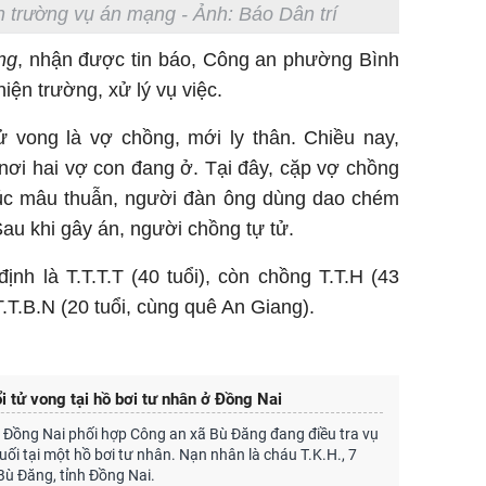
 trường vụ án mạng - Ảnh: Báo Dân trí
ng
, nhận được tin báo, Công an phường Bình
iện trường, xử lý vụ việc.
ử vong là vợ chồng, mới ly thân. Chiều nay,
nơi hai vợ con đang ở. Tại đây, cặp vợ chồng
g lúc mâu thuẫn, người đàn ông dùng dao chém
Sau khi gây án, người chồng tự tử.
nh là T.T.T.T (40 tuổi), còn chồng T.T.H (43
T.T.B.N (20 tuổi, cùng quê An Giang).
ổi tử vong tại hồ bơi tư nhân ở Đồng Nai
 Đồng Nai phối hợp Công an xã Bù Đăng đang điều tra vụ
đuối tại một hồ bơi tư nhân. Nạn nhân là cháu T.K.H., 7
 Bù Đăng, tỉnh Đồng Nai.