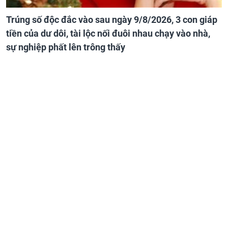
Trúng số độc đắc vào sau ngày 9/8/2026, 3 con giáp
tiền của dư dôi, tài lộc nối đuôi nhau chạy vào nhà,
sự nghiệp phất lên trông thấy