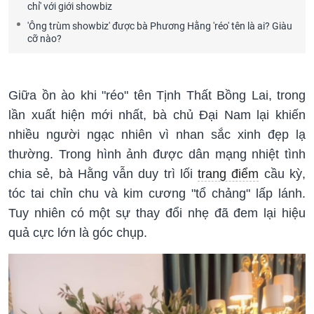
chỉ' với giới showbiz
'Ông trùm showbiz' được bà Phương Hằng 'réo' tên là ai? Giàu
cỡ nào?
Giữa ồn ào khi "réo" tên Tịnh Thất Bồng Lai, trong
lần xuất hiện mới nhất, bà chủ Đại Nam lại khiến
nhiều người ngạc nhiên vì nhan sắc xinh đẹp lạ
thường. Trong hình ảnh được dân mạng nhiệt tình
chia sẻ, bà Hằng vẫn duy trì lối
trang điểm
cầu kỳ,
tóc tai chỉn chu và kim cương "tổ chảng" lấp lánh.
Tuy nhiên có một sự thay đổi nhẹ đã đem lại hiệu
quả cực lớn là góc chụp.