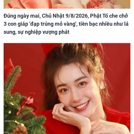
Đúng ngày mai, Chủ Nhật 9/8/2026, Phật Tổ che chở
3 con giáp 'đạp trúng mỏ vàng', tiền bạc nhiều như lá
sung, sự nghiệp vượng phát