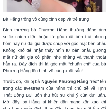
Bà Hằng trông vô cùng xinh đẹp và trẻ trung
Bình thường bà Phương Hằng thường đăng ảnh
selfie chính diện hoặc từ góc mặt bên trái nhưng
hôm nay nữ đại gia được chụp với góc mặt bên phải.
Không khó để nhận thấy nhìn từ bên phải, gương
mặt nữ đại gia có phần nhẹ nhàng và thanh thoát
hẳn ra. Đây đích thị là góc mặt "chuẩn chỉ" của bà
Phương Hằng lên hình vô cùng xuất sắc!
Trước đó, khi bị bà
Nguyễn Phương Hằng
"réo" tên
trong các livestream của mình thì chủ đề về Tịnh
Thất Bồng Lai luôn thu hút sự chú ý của dư luận.
Mới đây, bà Hằng lại khiến dân mạng xôn xao khi
cho hay muốn đích thân đến Long An một lần để