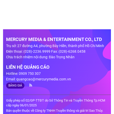
MERCURY MEDIA & ENTERTAINMENT CO., LTD
Trụ sở: 27 đường A4, phường Bảy Hiền, thành phố Hồ Chí Minh
Điện thoại: (028)-2236.9999 Fax: (028)-6268.0458
Chịu trách nhiệm nội dung: Đào Trọng Nhân
LIÊN HỆ QUẢNG CÁO
Hotline: 0909 750 307
Email:
quangcao@mercurymedia.com.vn
BẢNG GIÁ
Giấy phép số 02/GP-TTĐT do Sở Thông Tin và Truyền Thông Tp.HCM
cấp ngày 06/01/2025
Bản quyền thuộc về Công ty TNHH Truyền thông và giải trí Sao Thủy.