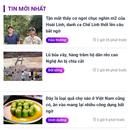
TIN MỚI NHẤT
Tận mắt thấy cơ ngơi chục nghìn m2 của
Hoài Linh, danh ca Chế Linh thốt lên câu
bất ngờ
2 giờ 35 phút trước
Hậu trường
Lũ bủa vây, hàng trăm hộ dân rẻo cao
Nghệ An bị chia cắt
2 giờ 46 phút trước
Đời sống
Đây là loại quả chợ nào ở Việt Nam cũng
có, ăn vào mang lại nhiều công dụng bất
ngờ
3 giờ 9 phút trước
Dinh dưỡng