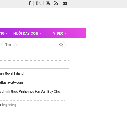
ỠNG
NUÔI DẠY CON
VIDEO
es Royal Island
/alluvia-city.com
e chính thức
Vinhomes Hải Vân Bay
Chủ
hoảng trống