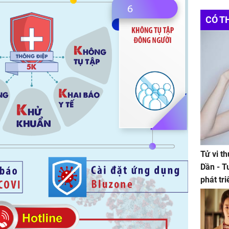
CÓ T
Tử vi t
Dần - T
phát tr
ảm đạm