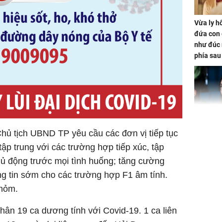
Vừa ly hô
đứa con 
như đúc 
phía sau
Nhan sắc
hủ tịch UBND TP yêu cầu các đơn vị tiếp tục
con gái 
tập trung với các trường hợp tiếp xúc, tập
4 lần ph
chủ động trước mọi tình huống; tăng cường
bất ngờ
ng tin sớm cho các trường hợp F1 âm tính.
thỏm.
Danh tín
hân 19 ca dương tính với Covid-19. 1 ca liên
nổi tiếng