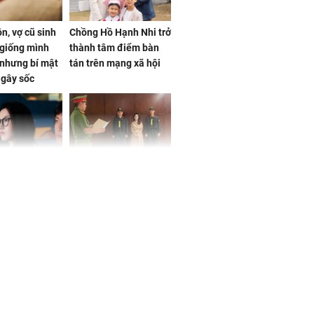
n, vợ cũ sinh
Chồng Hồ Hạnh Nhi trở
giống mình
thành tâm điểm bàn
nhưng bí mật
tán trên mạng xã hội
 gây sốc
 ở tuổi 20 của
NÓNG: Khởi tố ca sĩ
Vương Phi sau
Phương Diễm Huyền
ẫu thuật gây
và giám đốc công ty
truyền thông
h nữ diễn viên
 gặp tai nạn,