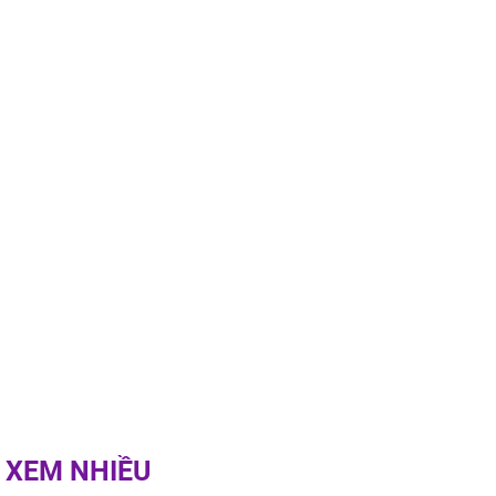
u 50 mũi
 XEM NHIỀU