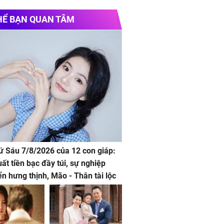
HỂ BẠN QUAN TÂM
hứ Sáu 7/8/2026 của 12 con giáp:
uất tiền bạc đầy túi, sự nghiệp
iển hưng thịnh, Mão - Thân tài lộc
, mọi sự khó thành công mỹ mãn