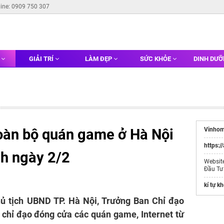
line: 0909 750 307
G
GIẢI TRÍ
LÀM ĐẸP
SỨC KHỎE
DINH DƯ
oàn bộ quán game ở Hà Nội
Vinhom
https:/
0h ngày 2/2
Websit
Đầu Tư
kí tự k
 tịch UBND TP. Hà Nội, Trưởng Ban Chỉ đạo
chỉ đạo đóng cửa các quán game, Internet từ