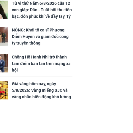
Tử vi thứ Năm 6/8/2026 của 12
con giáp: Dần - Tuất bội thu tiền
bạc, đón phúc khí về đầy tay, Tý
- Mão công việc khó khăn, tiền
bạc đội nón ra đi
NÓNG: Khởi tố ca sĩ Phương
Diễm Huyền và giám đốc công
ty truyền thông
Chồng Hồ Hạnh Nhi trở thành
tâm điểm bàn tán trên mạng xã
hội
Giá vàng hôm nay, ngày
5/8/2026: Vàng miếng SJC và
vàng nhẫn biến động khó lường