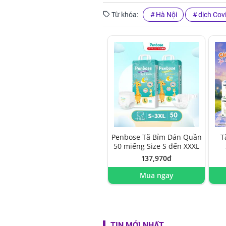
Từ khóa:
Hà Nội
dịch Cov
Penbose Tã Bỉm Dán Quần
T
50 miếng Size S đến XXXL
137,970đ
Mua ngay
TIN MỚI NHẤT