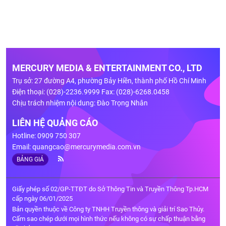
MERCURY MEDIA & ENTERTAINMENT CO., LTD
Trụ sở: 27 đường A4, phường Bảy Hiền, thành phố Hồ Chí Minh
Điện thoại: (028)-2236.9999 Fax: (028)-6268.0458
Chịu trách nhiệm nội dung: Đào Trọng Nhân
LIÊN HỆ QUẢNG CÁO
Hotline: 0909 750 307
Email:
quangcao@mercurymedia.com.vn
BẢNG GIÁ
Giấy phép số 02/GP-TTĐT do Sở Thông Tin và Truyền Thông Tp.HCM
cấp ngày 06/01/2025
Bản quyền thuộc về Công ty TNHH Truyền thông và giải trí Sao Thủy.
Cấm sao chép dưới mọi hình thức nếu không có sự chấp thuận bằng