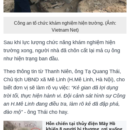
Công an tổ chức khám nghiệm hiện trường. (Ảnh:
Vietnam Net)
Sau khi lực lượng chức năng khám nghiệm hiện
trường xong, người nhà đã chôn cất lại mả cụ ông
như hiện trạng ban đầu.
Theo thông tin từ Thanh Niên, ông Tạ Quang Thái,
Chủ tịch UBND xã Mê Linh (H.Mê Linh, Hà Nội), cho
biết đơn vị sẽ làm rõ vụ việc:
“Kẻ gian đã lợi dụng
trời tối, thực hiện hành vi. Đội cảnh sát hình sự Công
an H.Mê Linh đang điều tra, làm rõ kẻ đã đập phá,
đào mộ” -
ông Thái cho hay.
Hỗn chiến tại thủy điện Mây Hồ
khiến 8 người bị thương, rơi xuống