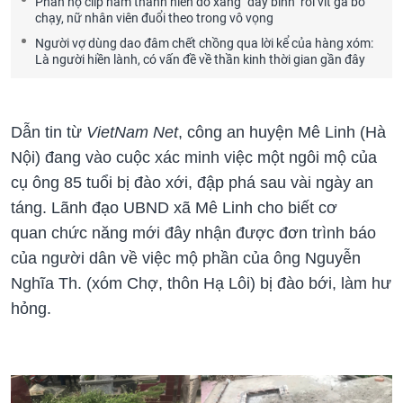
Phẫn nộ clip nam thanh niên đổ xăng "đầy bình" rồi vít ga bỏ
chạy, nữ nhân viên đuổi theo trong vô vọng
Người vợ dùng dao đâm chết chồng qua lời kể của hàng xóm:
Là người hiền lành, có vấn đề về thần kinh thời gian gần đây
Dẫn tin từ
VietNam Net
, công an huyện Mê Linh (Hà
Nội) đang vào cuộc xác minh việc một ngôi mộ của
cụ ông 85 tuổi bị đào xới, đập phá sau vài ngày an
táng. Lãnh đạo UBND xã Mê Linh cho biết cơ
quan chức năng mới đây nhận được đơn trình báo
của người dân về việc mộ phần của ông Nguyễn
Nghĩa Th. (xóm Chợ, thôn Hạ Lôi) bị đào bới, làm hư
hỏng.