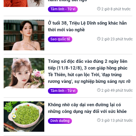
2 giờ 8 phút trước
Tâm linh - Tử vi
Ở tuổi 38, Triệu Lệ Dĩnh sống khác hẳn
thời mới vào nghề
2 giờ 23 phút trước
Sao quốc tế
Trúng số độc đắc vào đúng 2 ngày liên
tiếp (11/8-12/8), 3 con giáp hồng phúc
Tề Thiên, hút cạn lộc Trời, 'đạp trúng
rương vàng', sự nghiệp bừng sáng rực rỡ
2 giờ 49 phút trước
Tâm linh - Tử vi
Không nhờ cây dại ven đường lại có
những công dụng này đối với sức khỏe
3 giờ 13 phút trước
Dinh dưỡng