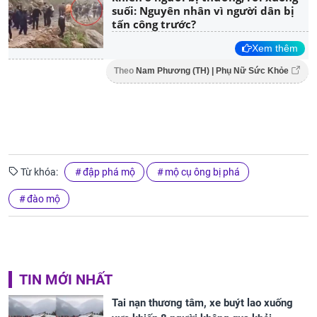
suối: Nguyên nhân vì người dân bị
tấn công trước?
Xem thêm
Theo
Nam Phương (TH) | Phụ Nữ Sức Khỏe
Từ khóa:
đập phá mộ
mộ cụ ông bị phá
đào mộ
TIN MỚI NHẤT
Tai nạn thương tâm, xe buýt lao xuống