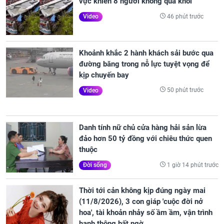
vực khiến 8 người không qua khỏi
46 phút trước
Video
Khoảnh khắc 2 hành khách sải bước qua
đường băng trong nỗ lực tuyệt vọng để
kịp chuyến bay
50 phút trước
Video
Danh tính nữ chủ cửa hàng hải sản lừa
đảo hơn 50 tỷ đồng với chiêu thức quen
thuộc
1 giờ 14 phút trước
Đời sống
Thời tới cản không kịp đúng ngày mai
(11/8/2026), 3 con giáp 'cuộc đời nở
hoa', tài khoản nhảy số ầm ầm, vận trình
hanh thông bất ngờ