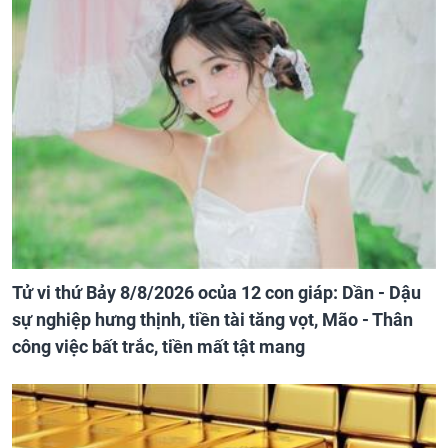
Tử vi thứ Bảy 8/8/2026 ocủa 12 con giáp: Dần - Dậu
sự nghiệp hưng thịnh, tiền tài tăng vọt, Mão - Thân
công việc bất trắc, tiền mất tật mang