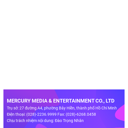
MERCURY MEDIA & ENTERTAINMENT CO., LTD
Trụ sở: 27 đường A4, phường Bảy Hiền, thành phố Hồ Chí Minh
Điện thoại: (028)-2236.9999 Fax: (028)-6268.0458
Chịu trách nhiệm nội dung: Đào Trọng Nhân