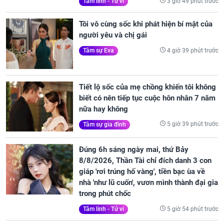
3 giờ 49 phút trước
Tâm linh - Tử vi
Tôi vô cùng sốc khi phát hiện bí mật của
người yêu và chị gái
4 giờ 39 phút trước
Tâm sự Eva
Tiết lộ sốc của mẹ chồng khiến tôi không
biết có nên tiếp tục cuộc hôn nhân 7 năm
nữa hay không
5 giờ 39 phút trước
Tâm sự gia đình
Đúng 6h sáng ngày mai, thứ Bảy
8/8/2026, Thần Tài chỉ đích danh 3 con
giáp 'rơi trúng hố vàng', tiền bạc ùa về
nhà 'như lũ cuốn', vươn mình thành đại gia
trong phút chốc
5 giờ 54 phút trước
Tâm linh - Tử vi