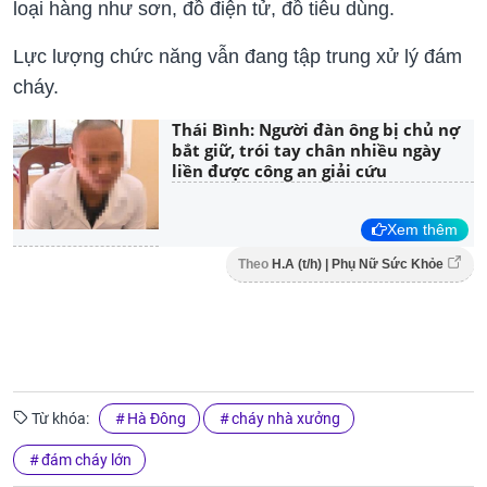
loại hàng như sơn, đồ điện tử, đồ tiêu dùng.
Lực lượng chức năng vẫn đang tập trung xử lý đám
cháy.
Thái Bình: Người đàn ông bị chủ nợ
bắt giữ, trói tay chân nhiều ngày
liền được công an giải cứu
Xem thêm
Theo
H.A (t/h) | Phụ Nữ Sức Khỏe
Từ khóa:
Hà Đông
cháy nhà xưởng
đám cháy lớn