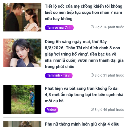
Tiết lộ sốc của mẹ chồng khiến tôi không
biết có nên tiếp tục cuộc hôn nhân 7 năm
nữa hay không
8 giờ 16 phút trước
Tâm sự gia đình
Đúng 6h sáng ngày mai, thứ Bảy
8/8/2026, Thần Tài chỉ đích danh 3 con
giáp 'rơi trúng hố vàng', tiền bạc ùa về
nhà 'như lũ cuốn', vươn mình thành đại gia
trong phút chốc
8 giờ 31 phút trước
Tâm linh - Tử vi
Phát hiện và bắt sống trăn khổng lồ dài
4,8 mét ẩn nấp trong bụi tre bên cạnh nhà
một cụ bà
8 giờ 46 phút trước
Video
Phụ nữ thông minh luôn giữ chặt 4 điều