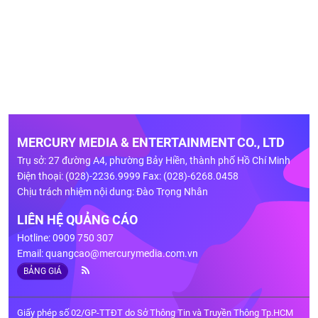
MERCURY MEDIA & ENTERTAINMENT CO., LTD
Trụ sở: 27 đường A4, phường Bảy Hiền, thành phố Hồ Chí Minh
Điện thoại: (028)-2236.9999 Fax: (028)-6268.0458
Chịu trách nhiệm nội dung: Đào Trọng Nhân
LIÊN HỆ QUẢNG CÁO
Hotline: 0909 750 307
Email:
quangcao@mercurymedia.com.vn
BẢNG GIÁ
Giấy phép số 02/GP-TTĐT do Sở Thông Tin và Truyền Thông Tp.HCM