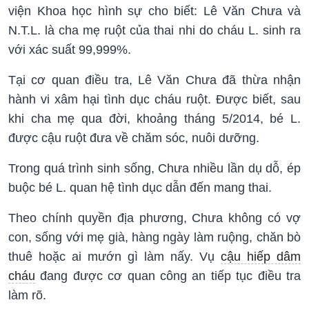
viện Khoa học hình sự cho biết: Lê Văn Chưa và
N.T.L. là cha mẹ ruột của thai nhi do cháu L. sinh ra
với xác suất 99,999%.
Tại cơ quan điều tra, Lê Văn Chưa đã thừa nhận
hành vi xâm hại tình dục cháu ruột. Được biết, sau
khi cha mẹ qua đời, khoảng tháng 5/2014, bé L.
được cậu ruột đưa về chăm sóc, nuôi dưỡng.
Trong quá trình sinh sống, Chưa nhiều lần dụ dỗ, ép
buộc bé L. quan hệ tình dục dẫn đến mang thai.
Theo chính quyền địa phương, Chưa không có vợ
con, sống với mẹ già, hàng ngày làm ruộng, chăn bò
thuê hoặc ai mướn gì làm nấy. Vụ
cậu hiếp dâm
cháu
đang được cơ quan công an tiếp tục điều tra
làm rõ.