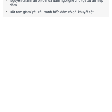
Nguyên chánh án bị tố mua dâm ngồi ghế chủ tọa xử án hiếp
dâm
Bắt tạm giam 'yêu râu xanh' hiếp dâm cô gái khuyết tật