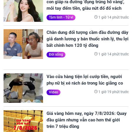
con giáp ra đường 'đụng trúng hố vàng',
mỏi tay đếm tiền, giàu nứt đố đổ vách
1 giờ 14 phút trước
Tâm linh - Tử vi
Chân dung đối tượng cầm đầu đường dây
giả danh lương y bán thuốc sinh lý, thu lợi
bất chính hơn 120 tỷ đồng
1 giờ 14 phút trước
Đời sống
Vào cửa hàng tiện lợi cướp tiền, người
phụ nữ bị xé rách áo trong lúc giằng co
1 giờ 19 phút trước
Video
Giá vàng hôm nay, ngày 7/8/2026: Quay
đầu giảm nhưng vẫn cao hơn thế giới
trên 7 triệu đồng