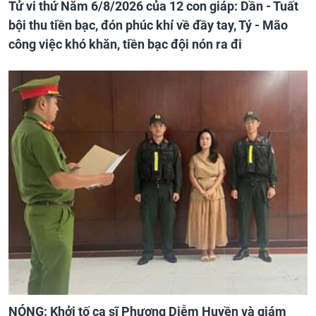
Tử vi thứ Năm 6/8/2026 của 12 con giáp: Dần - Tuất
bội thu tiền bạc, đón phúc khí về đầy tay, Tý - Mão
công việc khó khăn, tiền bạc đội nón ra đi
NÓNG: Khởi tố ca sĩ Phương Diễm Huyền và giám