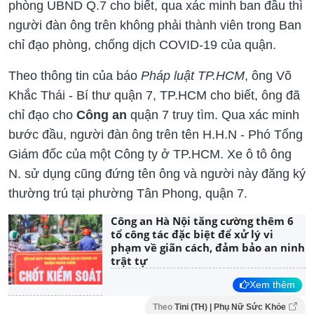
phòng UBND Q.7 cho biết, qua xác minh ban đầu thì
người đàn ông trên không phải thành viên trong Ban
chỉ đạo phòng, chống dịch COVID-19 của quận.
Theo thông tin của báo
Pháp luật TP.HCM
, ông Võ
Khắc Thái - Bí thư quận 7, TP.HCM cho biết, ông đã
chỉ đạo cho
Công an
quận 7 truy tìm. Qua xác minh
bước đầu, người đàn ông trên tên H.H.N - Phó Tổng
Giám đốc của một Công ty ở TP.HCM. Xe ô tô ông
N. sử dụng cũng đứng tên ông và người này đăng ký
thường trú tại phường Tân Phong, quận 7.
Công an Hà Nội tăng cường thêm 6
tổ công tác đặc biệt để xử lý vi
phạm về giãn cách, đảm bảo an ninh
trật tự
Xem thêm
Theo
Tini (TH) | Phụ Nữ Sức Khỏe