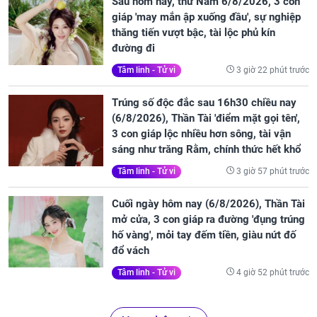
Sau hôm nay, thứ Năm 6/8/2026, 3 con
giáp 'may mắn ập xuống đầu', sự nghiệp
thăng tiến vượt bậc, tài lộc phủ kín
đường đi
3 giờ 22 phút trước
Tâm linh - Tử vi
Trúng số độc đắc sau 16h30 chiều nay
(6/8/2026), Thần Tài 'điểm mặt gọi tên',
3 con giáp lộc nhiều hơn sông, tài vận
sáng như trăng Rằm, chính thức hết khổ
3 giờ 57 phút trước
Tâm linh - Tử vi
Cuối ngày hôm nay (6/8/2026), Thần Tài
mở cửa, 3 con giáp ra đường 'đụng trúng
hố vàng', mỏi tay đếm tiền, giàu nứt đố
đổ vách
4 giờ 52 phút trước
Tâm linh - Tử vi