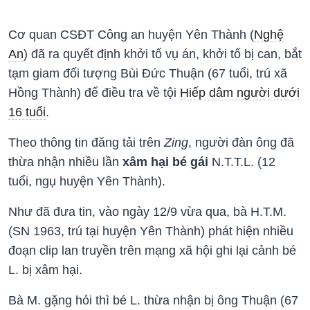
Cơ quan CSĐT Công an huyện Yên Thành (
Nghệ
An
) đã ra quyết định khởi tố vụ án, khởi tố bị can, bắt
tạm giam đối tượng Bùi Đức Thuận (67 tuổi, trú xã
Hồng Thành) để điều tra về tội
Hiếp dâm người dưới
16 tuổi
.
Theo thông tin đăng tải trên
Zing
, người đàn ông đã
thừa nhận nhiều lần
xâm hại bé gái
N.T.T.L. (12
tuổi, ngụ huyện Yên Thành).
Như đã đưa tin, vào ngày 12/9 vừa qua, bà H.T.M.
(SN 1963, trú tại huyện Yên Thành) phát hiện nhiều
đoạn clip lan truyền trên mạng xã hội ghi lại cảnh bé
L. bị xâm hại.
Bà M. gặng hỏi thì bé L. thừa nhận bị ông Thuận (67