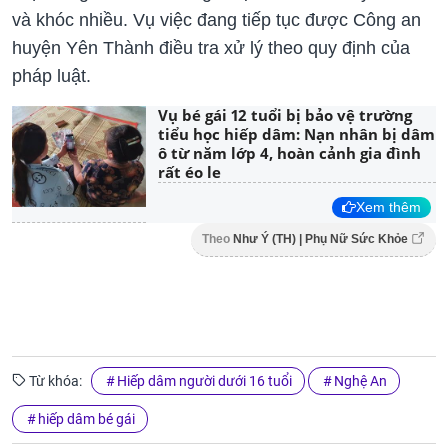
và khóc nhiều. Vụ việc đang tiếp tục được Công an
huyện Yên Thành điều tra xử lý theo quy định của
pháp luật.
Vụ bé gái 12 tuổi bị bảo vệ trường
tiểu học hiếp dâm: Nạn nhân bị dâm
ô từ năm lớp 4, hoàn cảnh gia đình
rất éo le
Xem thêm
Theo
Như Ý (TH) | Phụ Nữ Sức Khỏe
Từ khóa:
Hiếp dâm người dưới 16 tuổi
Nghệ An
hiếp dâm bé gái