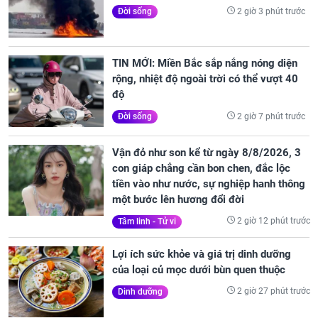
2 giờ 3 phút trước
Đời sống
TIN MỚI: Miền Bắc sắp nắng nóng diện
rộng, nhiệt độ ngoài trời có thể vượt 40
độ
2 giờ 7 phút trước
Đời sống
Vận đỏ như son kể từ ngày 8/8/2026, 3
con giáp chẳng cần bon chen, đắc lộc
tiền vào như nước, sự nghiệp hanh thông
một bước lên hương đổi đời
2 giờ 12 phút trước
Tâm linh - Tử vi
Lợi ích sức khỏe và giá trị dinh dưỡng
của loại củ mọc dưới bùn quen thuộc
2 giờ 27 phút trước
Dinh dưỡng