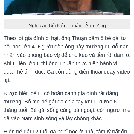
Nghi can Bùi Đức Thuận - Ảnh: Zing
Theo lời gia đình bị hại, ông Thuận dâm ô bé gái từ
hồi học lớp 4. Người đàn ông này thường dụ dỗ nạn
nhân vào phòng bảo vệ để cho kẹo và tiền rồi dâm ô.
Khi L. lên lớp 6 thì ông Thuận thực hiện hành vi
quan hệ tình dục. Gã còn dùng điện thoại quay video
lại.
Được biết, bé L. có hoàn cảnh gia đình rất đáng
thương. Bố mẹ bé gái đã chia tay khi L. được 6
tháng tuổi. Bé gái sống cùng bà ngoại, còn người mẹ
đã vào Nam sinh sống và lấy chồng khác.
Hiện bé gái 12 tuổi đã nghỉ học ở nhà, tâm lý bất ổn