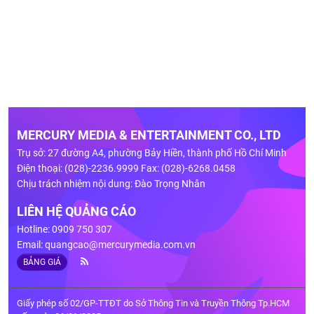
MERCURY MEDIA & ENTERTAINMENT CO., LTD
Trụ sở: 27 đường A4, phường Bảy Hiền, thành phố Hồ Chí Minh
Điện thoại: (028)-2236.9999 Fax: (028)-6268.0458
Chịu trách nhiệm nội dung: Đào Trọng Nhân
LIÊN HỆ QUẢNG CÁO
Hotline: 0909 750 307
Email:
quangcao@mercurymedia.com.vn
BẢNG GIÁ
Giấy phép số 02/GP-TTĐT do Sở Thông Tin và Truyền Thông Tp.HCM