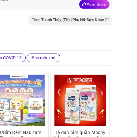
Xem thêm
Theo
Thanh Thủy (TH) | Phụ Nữ Sức Khỏe
in COVID-19
ca mắc mới
ã/Bỉm Đêm Nabizam
Tã dán bỉm quần Moony