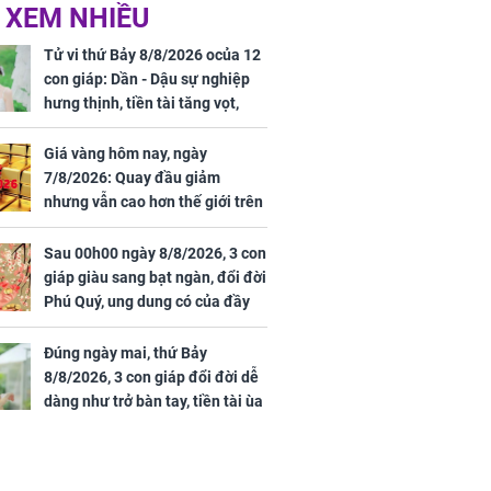
 Nữ công nhân
Đỗ Mỹ Linh hé lộ góc
 XEM NHIỀU
trên đường đi
bếp chill của nhà mới -
rong khu công
cạnh biệt thự bầu Hiển
Tử vi thứ Bảy 8/8/2026 ocủa 12
Sóng Thần
con giáp: Dần - Dậu sự nghiệp
hưng thịnh, tiền tài tăng vọt,
Mão - Thân công việc bất trắc,
tiền mất tật mang
Giá vàng hôm nay, ngày
7/8/2026: Quay đầu giảm
nhưng vẫn cao hơn thế giới trên
7 triệu đồng
Sau 00h00 ngày 8/8/2026, 3 con
00 ngày
giáp giàu sang bạt ngàn, đổi đời
, 3 con giáp
Phú Quý, ung dung có của đầy
g bạt ngàn,
nhà, ngày càng hưng thịnh sung
Phú Quý, ung
túc
của đầy nhà,
Đúng ngày mai, thứ Bảy
g hưng thịnh
8/8/2026, 3 con giáp đổi đời dễ
dàng như trở bàn tay, tiền tài ùa
tới, ngồi không lộc cũng đến,
phú quý theo tới già