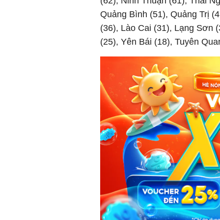
(62), Ninh Thuận (61), Thái N
Quảng Bình (51), Quảng Trị (4
(36), Lào Cai (31), Lạng Sơn 
(25), Yên Bái (18), Tuyên Quan