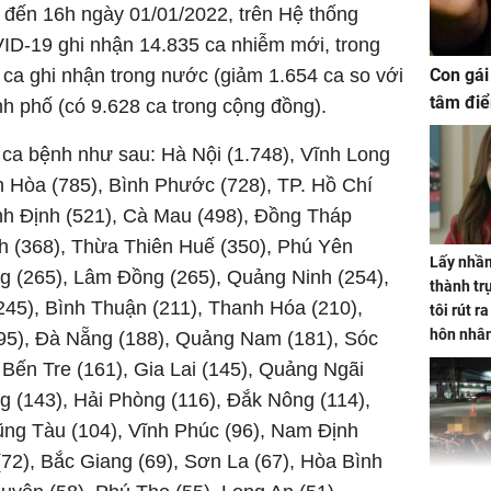
 đến 16h ngày 01/01/2022, trên Hệ thống
ID-19 ghi nhận 14.835 ca nhiễm mới, trong
ca ghi nhận trong nước (giảm 1.654 ca so với
Con gái
tâm điể
ành phố (có 9.628 ca trong cộng đồng).
n ca bệnh như sau: Hà Nội (1.748), Vĩnh Long
h Hòa (785), Bình Phước (728), TP. Hồ Chí
ình Định (521), Cà Mau (498), Đồng Tháp
nh (368), Thừa Thiên Huế (350), Phú Yên
Lấy nhầm
ng (265), Lâm Đồng (265), Quảng Ninh (254),
thành trụ
245), Bình Thuận (211), Thanh Hóa (210),
tôi rút r
hôn nhâ
195), Đà Nẵng (188), Quảng Nam (181), Sóc
 Bến Tre (161), Gia Lai (145), Quảng Ngãi
g (143), Hải Phòng (116), Đắk Nông (114),
ũng Tàu (104), Vĩnh Phúc (96), Nam Định
(72), Bắc Giang (69), Sơn La (67), Hòa Bình