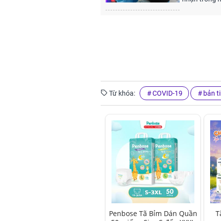
Từ khóa:
COVID-19
bản t
Penbose Tã Bỉm Dán Quần
T