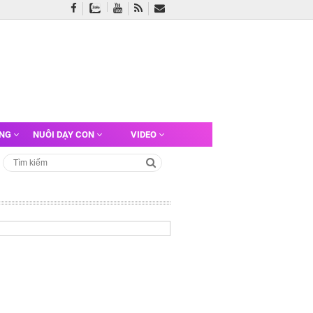
ỠNG
NUÔI DẠY CON
VIDEO