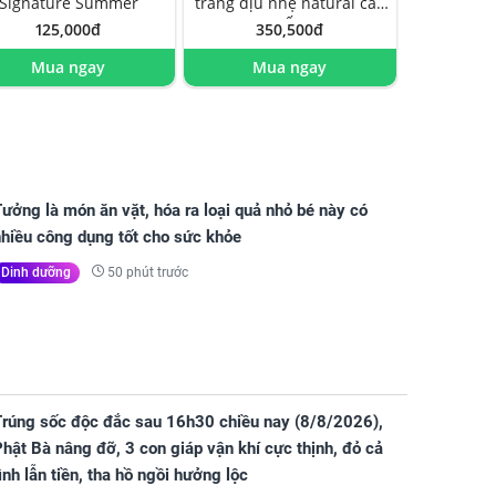
Signature Summer
trắng dịu nhẹ natural cao
cấp
125,000đ
350,500đ
Mua ngay
Mua ngay
ưởng là món ăn vặt, hóa ra loại quả nhỏ bé này có
nhiều công dụng tốt cho sức khỏe
50 phút trước
Dinh dưỡng
Trúng sốc độc đắc sau 16h30 chiều nay (8/8/2026),
hật Bà nâng đỡ, 3 con giáp vận khí cực thịnh, đỏ cả
ình lẫn tiền, tha hồ ngồi hưởng lộc