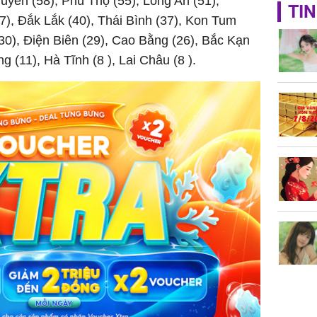
guyên (58), Phú Thọ (55), Long An (51),
TP.HCM:
TIN
tử vong 
7), Đắk Lắk (40), Thái Bình (37), Kon Tum
làm về t
(30), Điện Biên (29), Cao Bằng (26), Bắc Kạn
nghiệp 
g (11), Hà Tĩnh (8 ), Lai Châu (8 ).
Sau 00h
8/8/2026
giàu san
đổi đời 
dung có 
ngày càn
sung túc