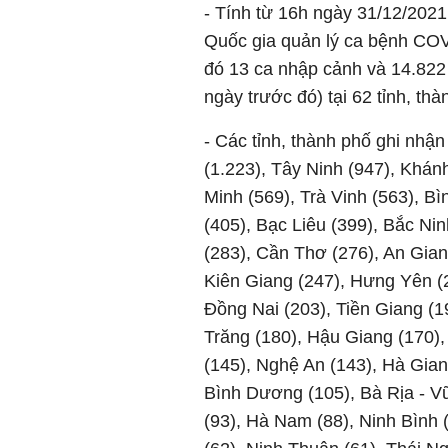
- Tính từ 16h ngày 31/12/2021
Quốc gia quản lý ca bệnh COV
đó 13 ca nhập cảnh và 14.822 
ngày trước đó) tại 62 tỉnh, th
- Các tỉnh, thành phố ghi nhậ
(1.223), Tây Ninh (947), Khán
Minh (569), Trà Vinh (563), B
(405), Bạc Liêu (399), Bắc Ni
(283), Cần Thơ (276), An Gia
Kiên Giang (247), Hưng Yên (
Đồng Nai (203), Tiền Giang (
Trăng (180), Hậu Giang (170),
(145), Nghệ An (143), Hà Gian
Bình Dương (105), Bà Rịa - V
(93), Hà Nam (88), Ninh Bình 