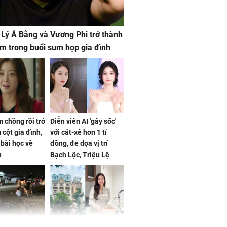
 Lý Á Bằng và Vương Phi trở thành
m trong buổi sum họp gia đình
 chồng rồi trở
Diễn viên AI 'gây sốc'
 cột gia đình,
với cát-xê hơn 1 tỉ
a bài học về
đồng, đe dọa vị trí
n
Bạch Lộc, Triệu Lệ
Dĩnh