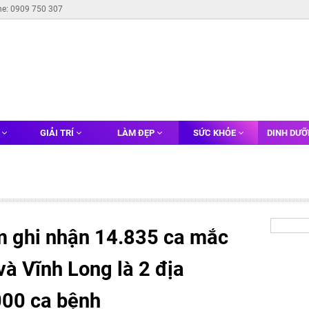
ne: 0909 750 307
G
GIẢI TRÍ
LÀM ĐẸP
SỨC KHỎE
DINH DƯ
m ghi nhận 14.835 ca mắc
à Vĩnh Long là 2 địa
000 ca bệnh