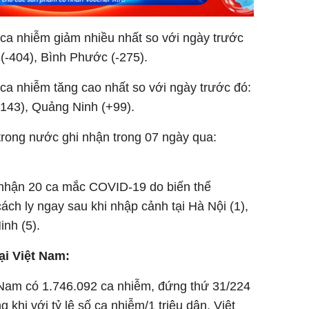
ca nhiễm giảm nhiều nhất so với ngày trước
(-404), Bình Phước (-275).
ca nhiễm tăng cao nhất so với ngày trước đó:
+143), Quảng Ninh (+99).
trong nước ghi nhận trong 07 ngày qua:
i nhận 20 ca mắc COVID-19 do biến thể
ách ly ngay sau khi nhập cảnh tại Hà Nội (1),
nh (5).
ại Việt Nam:
t Nam có 1.746.092 ca nhiễm, đứng thứ 31/224
g khi với tỷ lệ số ca nhiễm/1 triệu dân, Việt