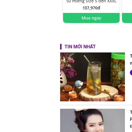
50 miếng Size S đến XXXL
137,970đ
Mua ngay
TIN MỚI NHẤT
T
P
t