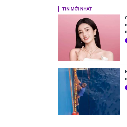
TIN MỚI NHẤT
C
n
n