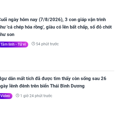
uối ngày hôm nay (7/8/2026), 3 con giáp vận trình
hư 'cá chép hóa rồng', giàu có lên bất chấp, số đỏ chót
như son
54 phút trước
Tâm linh - Tử vi
Ngư dân mất tích đã được tìm thấy còn sống sau 26
gày lênh đênh trên biển Thái Bình Dương
1 giờ 24 phút trước
Video