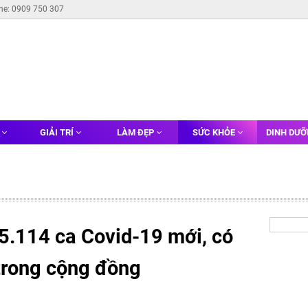
ine: 0909 750 307
G
GIẢI TRÍ
LÀM ĐẸP
SỨC KHỎE
DINH DƯ
15.114 ca Covid-19 mới, có
trong cộng đồng