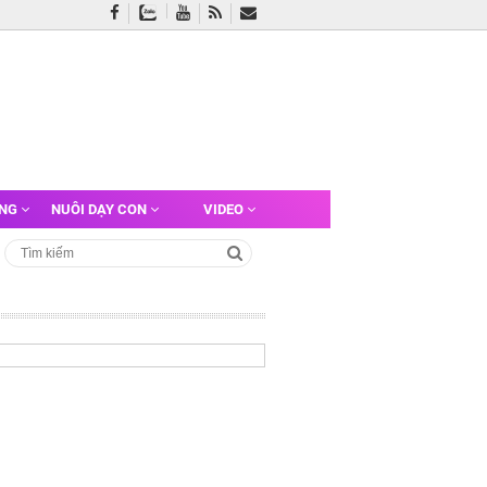
ỠNG
NUÔI DẠY CON
VIDEO