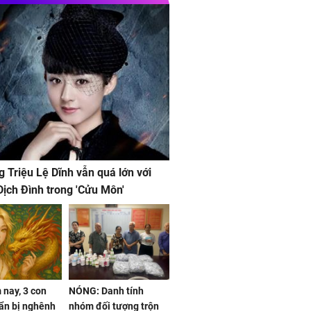
g Triệu Lệ Dĩnh vẫn quá lớn với
ịch Đình trong 'Cửu Môn'
nay, 3 con
NÓNG: Danh tính
ẩn bị nghênh
nhóm đối tượng trộn