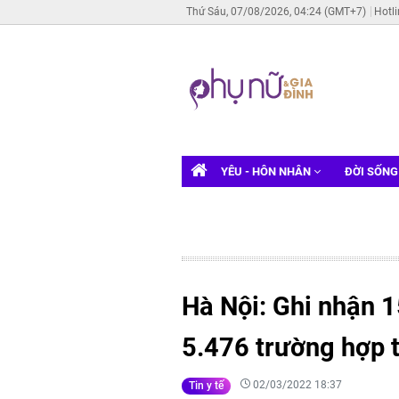
Thứ Sáu, 07/08/2026, 04:24 (GMT+7)
Hotl
YÊU - HÔN NHÂN
ĐỜI SỐN
Hà Nội: Ghi nhận 
5.476 trường hợp 
02/03/2022 18:37
Tin y tế