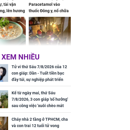
, tài vận
Paracetamol vào
ng, lên hương
thuốc Đông y, nổ chữa
g hóa Phượng,
bách bệnh
 may mắn về
ức khỏe và
Cháy nhà 2 tầng ở
 XEM NHIỀU
 dụng đúng
TPHCM, cha và con
 hạt bình dân
trai 12 tuổi tử vong
Tử vi thứ Sáu 7/8/2026 của 12
thương tâm
con giáp: Dần - Tuất tiền bạc
đầy túi, sự nghiệp phát triển
hưng thịnh, Mão - Thân tài lộc
ảm đạm, mọi sự khó thành công
Kể từ ngày mai, thứ Sáu
mỹ mãn
7/8/2026, 3 con giáp 'số hưởng'
ng nam diễn
sau công việc 'xuôi chèo mát
 ngữ gây phản
mái', tiền tài 'thu về như nước',
c khi than
tình duyên viên mãn
Cháy nhà 2 tầng ở TPHCM, cha
và con trai 12 tuổi tử vong