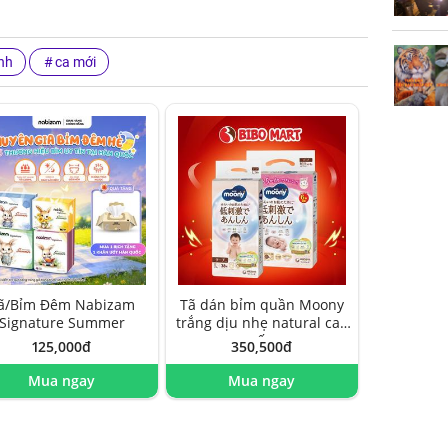
nh
ca mới
ã/Bỉm Đêm Nabizam
Tã dán bỉm quần Moony
Signature Summer
trắng dịu nhẹ natural cao
cấp
125,000đ
350,500đ
Mua ngay
Mua ngay