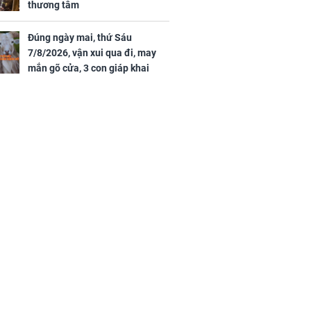
thương tâm
Đúng ngày mai, thứ Sáu
7/8/2026, vận xui qua đi, may
mắn gõ cửa, 3 con giáp khai
thông vận mệnh, tiền nhiều vô
kể, phước lộc đầy nhà, trúng số
độc đắc