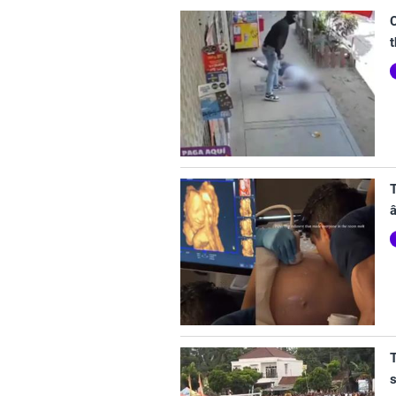
t
T
T
s