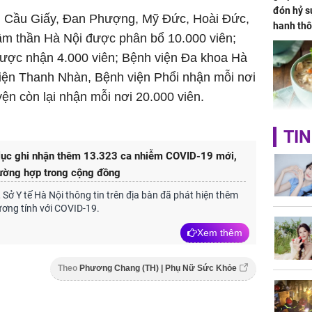
đón hỷ sự
: Cầu Giấy, Đan Phượng, Mỹ Đức, Hoài Đức,
hanh thô
âm thần Hà Nội được phân bổ 10.000 viên;
hóa Rồn
ược nhận 4.000 viên; Bệnh viện Đa khoa Hà
gom hết
nhà
iện Thanh Nhàn, Bệnh viện Phổi nhận mỗi nơi
ện còn lại nhận mỗi nơi 20.000 viên.
Giá trị s
TIN
cách sử
 lục ghi nhận thêm 13.323 ca nhiễm COVID-19 mới,
của loại
rường hợp trong cộng đồng
, Sở Y tế Hà Nội thông tin trên địa bàn đã phát hiện thêm
ơng tính với COVID-19.
Xem thêm
Chân du
viên Hoa
Theo
Phương Chang (TH) | Phụ Nữ Sức Khỏe
ứng ngượ
nghèo