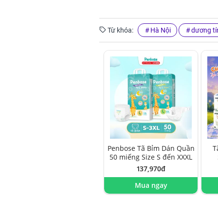
Từ khóa:
Hà Nội
dương tí
Penbose Tã Bỉm Dán Quần
T
50 miếng Size S đến XXXL
137,970đ
Mua ngay