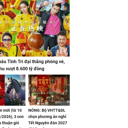
âu Tinh Trì đại thắng phòng vé,
hu vượt 8.600 tỷ đồng
ần mới (từ 10
NÓNG: Bộ VHTT&DL
/2026), 3 con
chọn phương án nghỉ
 thuận gió
Tết Nguyên đán 2027