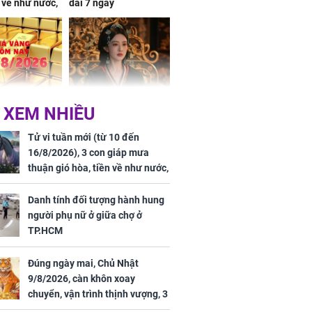
n về như nước,
dài 7 ngày
 dư dả, Phú
 Hoa, vận
ai sáng
 hôm nay,
'Bách Hoa Sát' vừa kết
 XEM NHIỀU
/2026: Tăng
thúc, Mạnh Tử Nghĩa
44 triệu
đã vướng tranh luận
Tử vi tuần mới (từ 10 đến
ợng
16/8/2026), 3 con giáp mưa
thuận gió hòa, tiền về như nước,
bạc vàng dư dả, Phú Quý Vinh
Hoa, vận trình khai sáng
Danh tính đối tượng hành hung
người phụ nữ ở giữa chợ ở
TP.HCM
Đúng ngày mai, Chủ Nhật
ngày cuối
9/8/2026, càn khôn xoay
âm lịch, 3 con
chuyển, vận trình thịnh vượng, 3
ng phát Tài
con giáp nhận phúc khí nhà trời,
 Quý trăm bề,