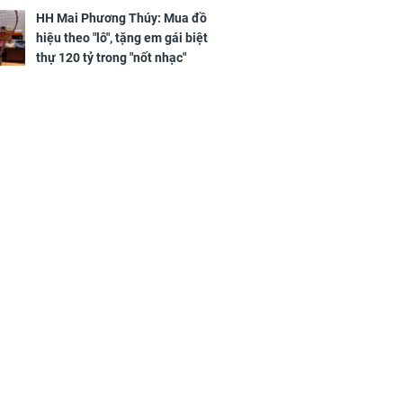
tình tiền đỏ như son, vận may
h Phượng
HH Mai Phương Thúy: Mua đồ
hanh thông
m trọn cơ
hiệu theo "lô", tặng em gái biệt
sộ
thự 120 tỷ trong "nốt nhạc"