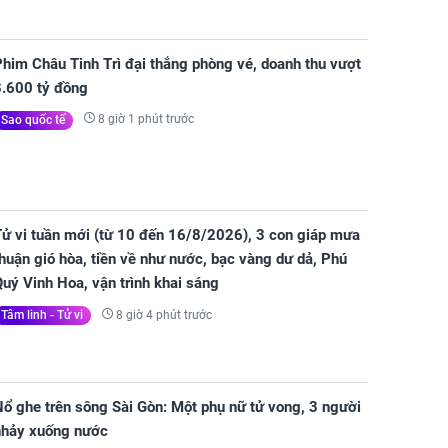
him Châu Tinh Trì đại thắng phòng vé, doanh thu vượt
8.600 tỷ đồng
8 giờ 1 phút trước
Sao quốc tế
Tử vi tuần mới (từ 10 đến 16/8/2026), 3 con giáp mưa
huận gió hòa, tiền về như nước, bạc vàng dư dả, Phú
uý Vinh Hoa, vận trình khai sáng
8 giờ 4 phút trước
Tâm linh - Tử vi
ổ ghe trên sông Sài Gòn: Một phụ nữ tử vong, 3 người