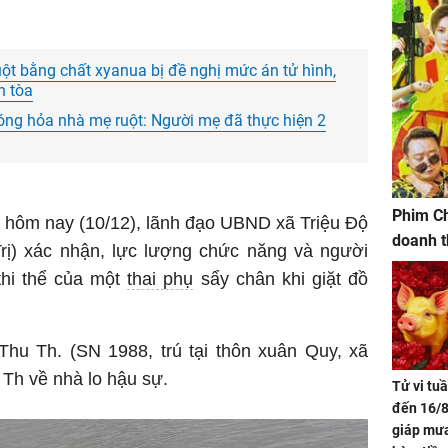
uột bằng chất xyanua bị đề nghị mức án tử hình,
n tòa
óng hỏa nhà mẹ ruột: Người mẹ đã thực hiện 2
Phim Ch
, hôm nay (10/12), lãnh đạo UBND xã Triệu Độ
doanh t
rị) xác nhận, lực lượng chức năng và người
thi thể của một
thai phụ
sẩy chân khi giặt đồ
Thu Th. (SN 1988, trú tại thôn xuân Quy, xã
 Th về nhà lo hậu sự.
Tử vi tu
đến 16/8
giáp mưa