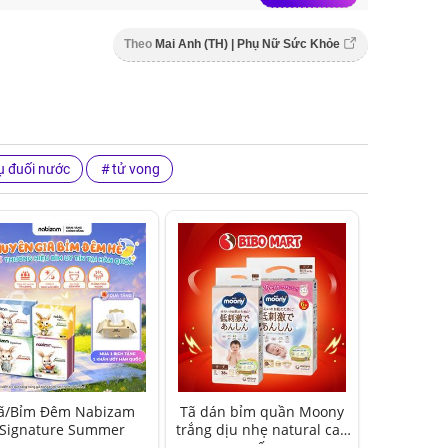
Theo
Mai Anh (TH) | Phụ Nữ Sức Khỏe
ụ đuối nước
tử vong
ã/Bỉm Đêm Nabizam
Tã dán bỉm quần Moony
Signature Summer
trắng dịu nhẹ natural cao
cấp