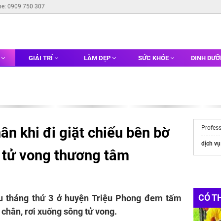
ne: 0909 750 307
G
GIẢI TRÍ
LÀM ĐẸP
SỨC KHỎE
DINH DƯ
ân khi đi giặt chiếu bên bờ
Profes
dịch vụ
ụ tử vong thương tâm
CÓ T
 tháng thứ 3 ở huyện Triệu Phong đem tấm
y chân, rơi xuống sông tử vong.