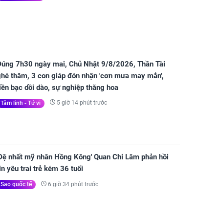
Đúng 7h30 ngày mai, Chủ Nhật 9/8/2026, Thần Tài
ghé thăm, 3 con giáp đón nhận 'cơn mưa may mắn',
iền bạc dồi dào, sự nghiệp thăng hoa
5 giờ 14 phút trước
Tâm linh - Tử vi
'Đệ nhất mỹ nhân Hồng Kông' Quan Chi Lâm phản hồi
in yêu trai trẻ kém 36 tuổi
6 giờ 34 phút trước
Sao quốc tế