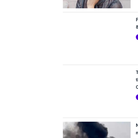
P
t
Q
N