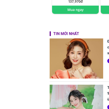
137,970đ
Mua ngay
TIN MỚI NHẤT
c
T
9