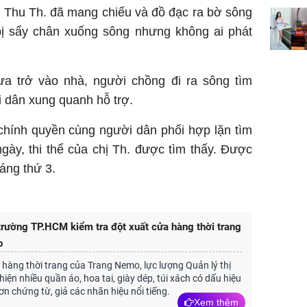
ị Thu Th. đã mang chiếu và đồ đạc ra bờ sông
đổi mện
Hoàng, ô
 bị sẩy chân xuống sông nhưng không ai phát
ngơi đồ 
ưa trở vào nhà, người chồng đi ra sông tìm
 dân xung quanh hỗ trợ.
chính quyền cùng người dân phối hợp lặn tìm
ày, thi thể của chị Th. được tìm thấy. Được
áng thứ 3.
 trường TP.HCM kiểm tra đột xuất cửa hàng thời trang
o
 hàng thời trang của Trang Nemo, lực lượng Quản lý thị
iện nhiều quần áo, hoa tai, giày dép, túi xách có dấu hiệu
n chứng từ, giả các nhãn hiệu nổi tiếng.
Xem thêm