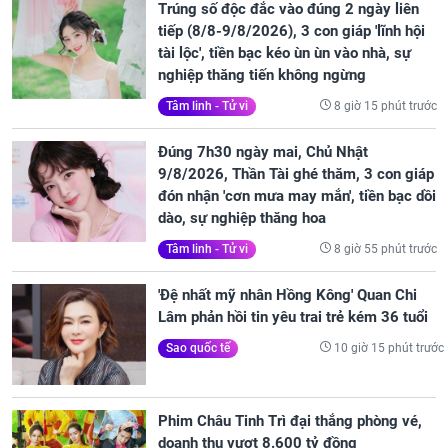
Trúng số độc đắc vào đúng 2 ngày liên
tiếp (8/8-9/8/2026), 3 con giáp 'lĩnh hội
tài lộc', tiền bạc kéo ùn ùn vào nhà, sự
nghiệp thăng tiến không ngừng
8 giờ 15 phút trước
Tâm linh - Tử vi
Đúng 7h30 ngày mai, Chủ Nhật
9/8/2026, Thần Tài ghé thăm, 3 con giáp
đón nhận 'cơn mưa may mắn', tiền bạc dồi
dào, sự nghiệp thăng hoa
8 giờ 55 phút trước
Tâm linh - Tử vi
'Đệ nhất mỹ nhân Hồng Kông' Quan Chi
Lâm phản hồi tin yêu trai trẻ kém 36 tuổi
10 giờ 15 phút trước
Sao quốc tế
Phim Châu Tinh Trì đại thắng phòng vé,
doanh thu vượt 8.600 tỷ đồng