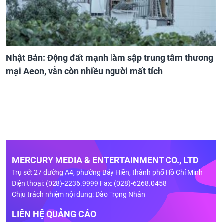
Nhật Bản: Động đất mạnh làm sập trung tâm thương
mại Aeon, vẫn còn nhiều người mất tích
MERCURY MEDIA & ENTERTAINMENT CO., LTD
Trụ sở: 27 đường A4, phường Bảy Hiền, thành phố Hồ Chí Minh
Điện thoại: (028)-2236.9999 Fax: (028)-6268.0458
Chịu trách nhiệm nội dung: Đào Trọng Nhân
LIÊN HỆ QUẢNG CÁO