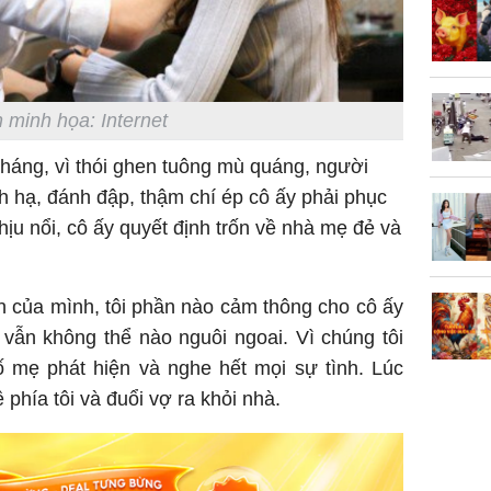
vọt lên 1
đồng/lư
 minh họa: Internet
háng, vì thói ghen tuông mù quáng, người
 hạ, đánh đập, thậm chí ép cô ấy phải phục
Trong 4 
chịu nổi, cô ấy quyết định trốn về nhà mẹ đẻ và
tháng 6 
giáp vượ
Lộc, Phú
đổi mện
n của mình, tôi phần nào cảm thông cho cô ấy
Hoàng, ô
vẫn không thể nào nguôi ngoai. Vì chúng tôi
ngơi đồ 
ố mẹ phát hiện và nghe hết mọi sự tình. Lúc
 phía tôi và đuổi vợ ra khỏi nhà.