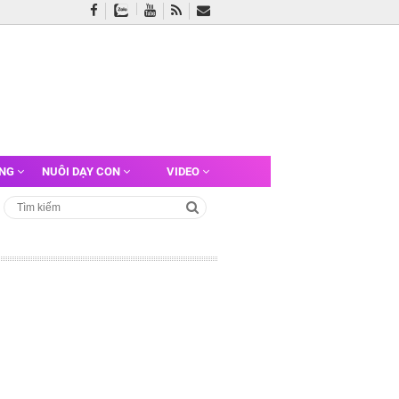
ỠNG
NUÔI DẠY CON
VIDEO