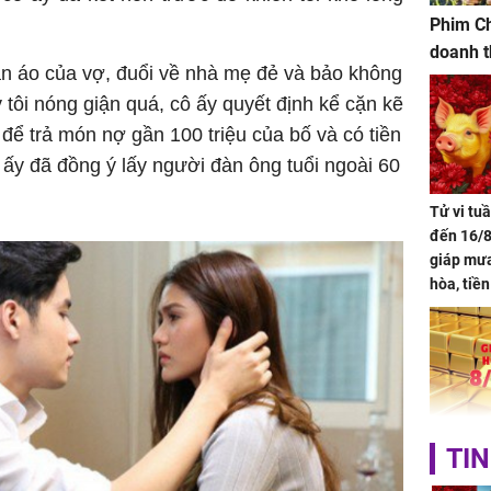
Phim Ch
doanh t
ần áo của vợ, đuổi về nhà mẹ đẻ và bảo không
tôi nóng giận quá, cô ấy quyết định kể cặn kẽ
để trả món nợ gần 100 triệu của bố và có tiền
 ấy đã đồng ý lấy người đàn ông tuổi ngoài 60
Tử vi tu
đến 16/8
giáp mưa
hòa, tiề
bạc vàng
Quý Vinh
trình kh
Giá vàng
TIN
ngày 8/8