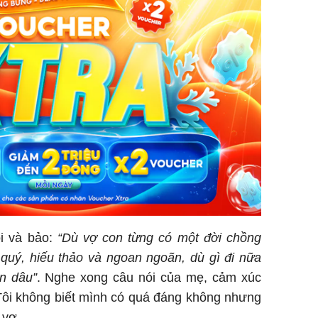
ôi và bảo:
“Dù vợ con từng có một đời chồng
quý, hiếu thảo và ngoan ngoãn, dù gì đi nữa
n dâu”
. Nghe xong câu nói của mẹ, cảm xúc
n. Tôi không biết mình có quá đáng không nhưng
ới vợ…