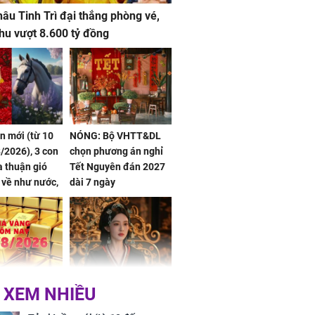
âu Tinh Trì đại thắng phòng vé,
hu vượt 8.600 tỷ đồng
ần mới (từ 10
NÓNG: Bộ VHTT&DL
/2026), 3 con
chọn phương án nghỉ
 thuận gió
Tết Nguyên đán 2027
n về như nước,
dài 7 ngày
 dư dả, Phú
 Hoa, vận
ai sáng
 hôm nay,
'Bách Hoa Sát' vừa kết
 XEM NHIỀU
/2026: Tăng
thúc, Mạnh Tử Nghĩa