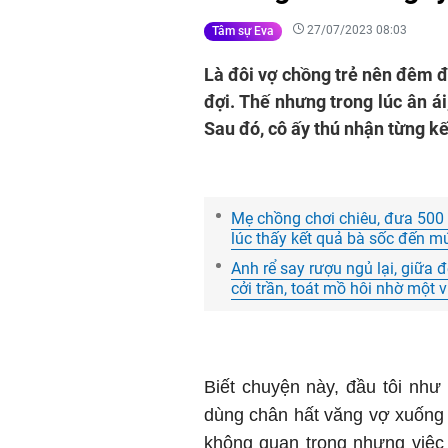
27/07/2023 08:03
Tâm sự Eva
Là đôi vợ chồng trẻ nên đêm đ
đợi. Thế nhưng trong lúc ân ái
Sau đó, cô ấy thú nhận từng k
Mẹ chồng chơi chiêu, đưa 500
lúc thấy kết quả bà sốc đến m
Anh rể say rượu ngủ lại, giữa 
cởi trần, toát mồ hôi nhờ một v
Biết chuyện này, đầu tôi như 
dùng chân hất văng vợ xuống g
không quan trọng nhưng việc 