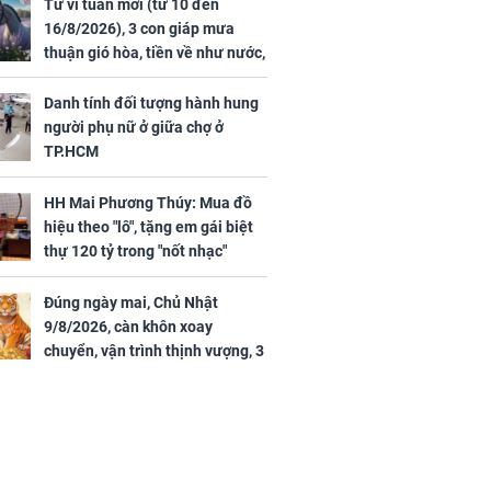
44 triệu
đã vướng tranh luận
Tử vi tuần mới (từ 10 đến
ợng
16/8/2026), 3 con giáp mưa
thuận gió hòa, tiền về như nước,
bạc vàng dư dả, Phú Quý Vinh
Hoa, vận trình khai sáng
Danh tính đối tượng hành hung
người phụ nữ ở giữa chợ ở
TP.HCM
HH Mai Phương Thúy: Mua đồ
ngày cuối
hiệu theo "lô", tặng em gái biệt
âm lịch, 3 con
thự 120 tỷ trong "nốt nhạc"
ng phát Tài
 Quý trăm bề,
h Phượng
Đúng ngày mai, Chủ Nhật
m trọn cơ
9/8/2026, càn khôn xoay
sộ
chuyển, vận trình thịnh vượng, 3
con giáp nhận phúc khí nhà trời,
tình tiền đỏ như son, vận may
hanh thông