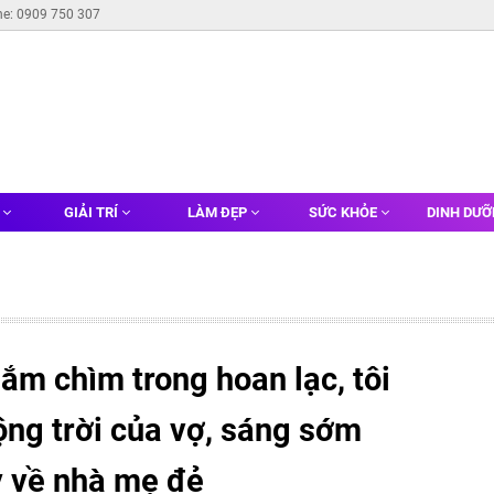
ne: 0909 750 307
G
GIẢI TRÍ
LÀM ĐẸP
SỨC KHỎE
DINH DƯ
ắm chìm trong hoan lạc, tôi
ộng trời của vợ, sáng sớm
y về nhà mẹ đẻ