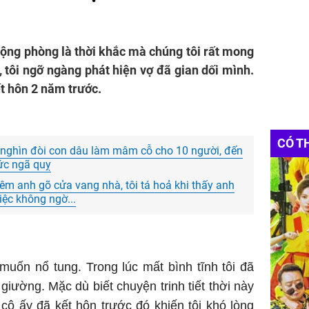
ộng phòng là thời khắc mà chúng tôi rất mong
, tôi ngỡ ngàng phát hiện vợ đã gian dối mình.
ết hôn 2 năm trước.
CÓ T
 nghìn đòi con dâu làm mâm cỗ cho 10 người, đến
ức ngã quỵ
đêm anh gõ cửa vang nhà, tôi tá hoả khi thấy anh
iệc không ngờ...
muốn nổ tung. Trong lúc mất bình tĩnh tôi đã
iường. Mặc dù biết chuyện trinh tiết thời này
cô ấy đã kết hôn trước đó khiến tôi khó lòng