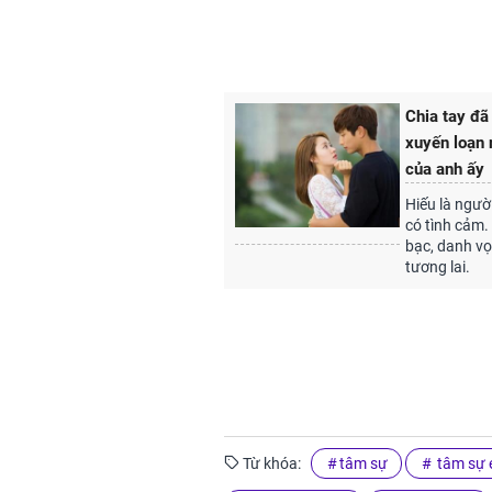
Chia tay đã 
xuyến loạn 
của anh ấy
Hiếu là người
có tình cảm.
bạc, danh vọ
tương lai.
Từ khóa:
tâm sự
tâm sự 