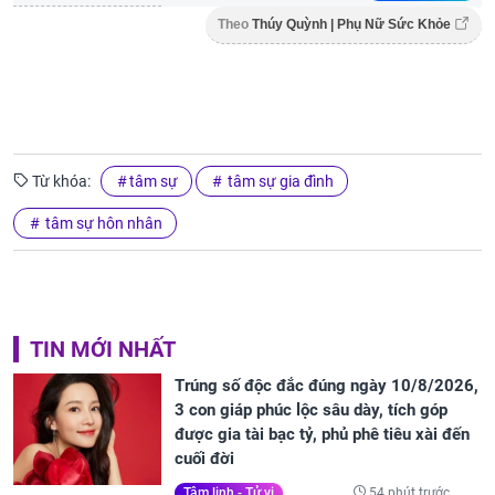
Theo
Thúy Quỳnh | Phụ Nữ Sức Khỏe
Từ khóa:
tâm sự
tâm sự gia đình
tâm sự hôn nhân
TIN MỚI NHẤT
Trúng số độc đắc đúng ngày 10/8/2026,
3 con giáp phúc lộc sâu dày, tích góp
được gia tài bạc tỷ, phủ phê tiêu xài đến
cuối đời
54 phút trước
Tâm linh - Tử vi