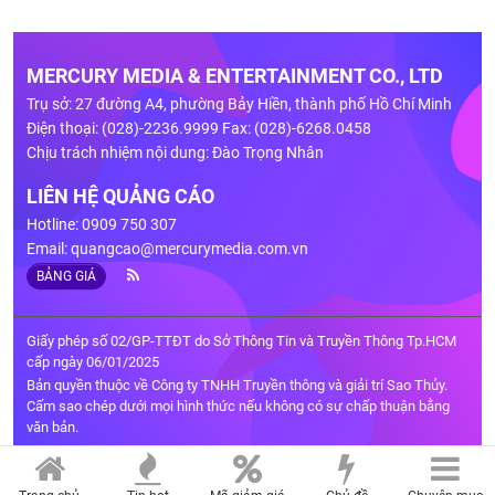
MERCURY MEDIA & ENTERTAINMENT CO., LTD
Trụ sở: 27 đường A4, phường Bảy Hiền, thành phố Hồ Chí Minh
Điện thoại: (028)-2236.9999 Fax: (028)-6268.0458
Chịu trách nhiệm nội dung: Đào Trọng Nhân
LIÊN HỆ QUẢNG CÁO
Hotline: 0909 750 307
Email:
quangcao@mercurymedia.com.vn
BẢNG GIÁ
Giấy phép số 02/GP-TTĐT do Sở Thông Tin và Truyền Thông Tp.HCM
cấp ngày 06/01/2025
Bản quyền thuộc về Công ty TNHH Truyền thông và giải trí Sao Thủy.
Cấm sao chép dưới mọi hình thức nếu không có sự chấp thuận bằng
văn bản.