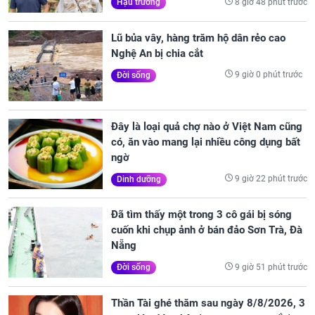
8 giờ 48 phút trước
Hậu trường
Lũ bủa vây, hàng trăm hộ dân rẻo cao
Nghệ An bị chia cắt
9 giờ 0 phút trước
Đời sống
Đây là loại quả chợ nào ở Việt Nam cũng
có, ăn vào mang lại nhiều công dụng bất
ngờ
9 giờ 22 phút trước
Dinh dưỡng
Đã tìm thấy một trong 3 cô gái bị sóng
cuốn khi chụp ảnh ở bán đảo Sơn Trà, Đà
Nẵng
9 giờ 51 phút trước
Đời sống
Thần Tài ghé thăm sau ngày 8/8/2026, 3