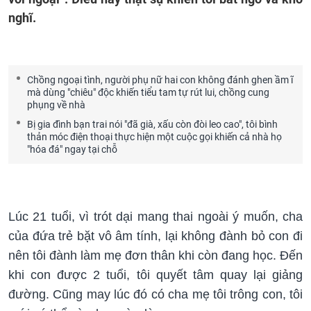
nghĩ.
Chồng ngoại tình, người phụ nữ hai con không đánh ghen ầm ĩ
mà dùng "chiêu" độc khiến tiểu tam tự rút lui, chồng cung
phụng về nhà
Bị gia đình bạn trai nói "đã già, xấu còn đòi leo cao", tôi bình
thản móc điện thoại thực hiện một cuộc gọi khiến cả nhà họ
"hóa đá" ngay tại chỗ
Lúc 21 tuổi, vì trót dại mang thai ngoài ý muốn, cha
của đứa trẻ bặt vô âm tính, lại không đành bỏ con đi
nên tôi đành làm mẹ đơn thân khi còn đang học. Đến
khi con được 2 tuổi, tôi quyết tâm quay lại giảng
đường. Cũng may lúc đó có cha mẹ tôi trông con, tôi