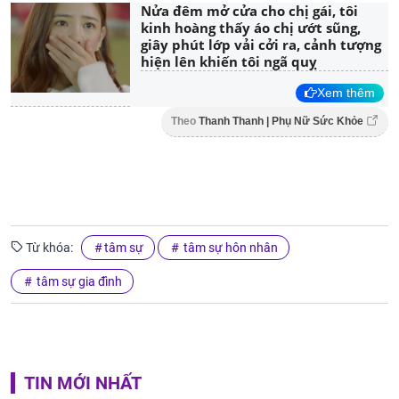
Nửa đêm mở cửa cho chị gái, tôi
kinh hoàng thấy áo chị ướt sũng,
giây phút lớp vải cởi ra, cảnh tượng
hiện lên khiến tôi ngã quỵ
Xem thêm
Theo
Thanh Thanh | Phụ Nữ Sức Khỏe
Từ khóa:
tâm sự
tâm sự hôn nhân
tâm sự gia đình
TIN MỚI NHẤT