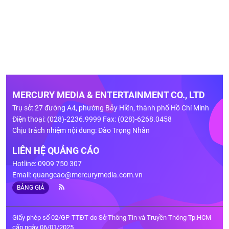
MERCURY MEDIA & ENTERTAINMENT CO., LTD
Trụ sở: 27 đường A4, phường Bảy Hiền, thành phố Hồ Chí Minh
Điện thoại: (028)-2236.9999 Fax: (028)-6268.0458
Chịu trách nhiệm nội dung: Đào Trọng Nhân
LIÊN HỆ QUẢNG CÁO
Hotline: 0909 750 307
Email:
quangcao@mercurymedia.com.vn
BẢNG GIÁ
Giấy phép số 02/GP-TTĐT do Sở Thông Tin và Truyền Thông Tp.HCM
cấp ngày 06/01/2025