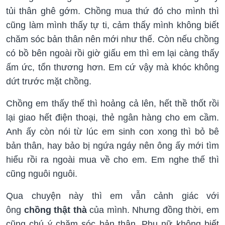
tủi thân ghê gớm. Chồng mua thứ đó cho mình thì
cũng làm mình thấy tự ti, cảm thấy mình không biết
chăm sóc bản thân nên mới như thế. Còn nếu chồng
có bồ bên ngoài rồi giờ giấu em thì em lại càng thấy
ấm ức, tổn thương hơn. Em cứ vậy mà khóc không
dứt trước mặt chồng.
Chồng em thấy thế thì hoảng cả lên, hết thề thốt rồi
lại giao hết điện thoại, thẻ ngân hàng cho em cầm.
Anh ấy còn nói từ lúc em sinh con xong thì bỏ bê
bản thân, hay bảo bị ngứa ngáy nên ông ấy mới tìm
hiểu rồi ra ngoài mua về cho em. Em nghe thế thì
cũng nguôi nguôi.
Qua chuyện này thì em vẫn cảnh giác với
ông
chồng thật thà
của mình. Nhưng đồng thời, em
cũng chú ý chăm sóc bản thân. Phụ nữ không biết