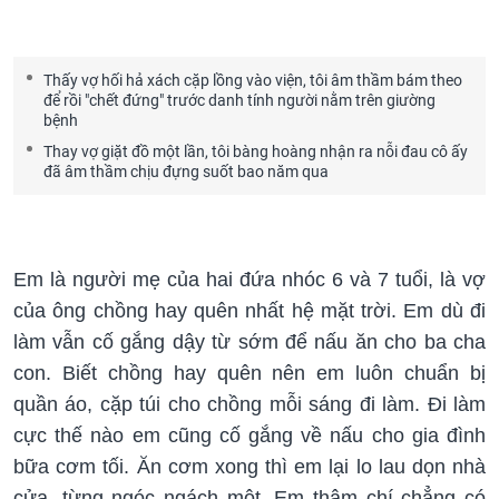
Thấy vợ hối hả xách cặp lồng vào viện, tôi âm thầm bám theo
để rồi "chết đứng" trước danh tính người nằm trên giường
bệnh
Thay vợ giặt đồ một lần, tôi bàng hoàng nhận ra nỗi đau cô ấy
đã âm thầm chịu đựng suốt bao năm qua
Em là người mẹ của hai đứa nhóc 6 và 7 tuổi, là vợ
của ông chồng hay quên nhất hệ mặt trời. Em dù đi
làm vẫn cố gắng dậy từ sớm để nấu ăn cho ba cha
con. Biết chồng hay quên nên em luôn chuẩn bị
quần áo, cặp túi cho chồng mỗi sáng đi làm. Đi làm
cực thế nào em cũng cố gắng về nấu cho gia đình
bữa cơm tối. Ăn cơm xong thì em lại lo lau dọn nhà
cửa, từng ngóc ngách một. Em thậm chí chẳng có