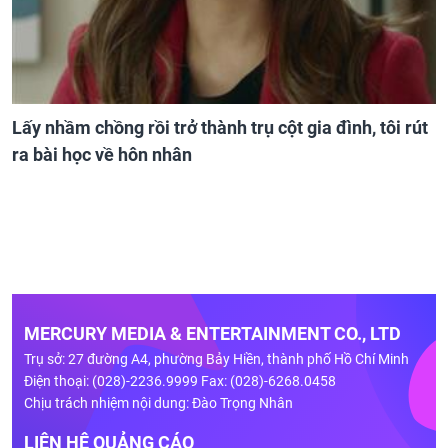
Lấy nhầm chồng rồi trở thành trụ cột gia đình, tôi rút
ra bài học về hôn nhân
MERCURY MEDIA & ENTERTAINMENT CO., LTD
Trụ sở: 27 đường A4, phường Bảy Hiền, thành phố Hồ Chí Minh
Điện thoại: (028)-2236.9999 Fax: (028)-6268.0458
Chịu trách nhiệm nội dung: Đào Trọng Nhân
LIÊN HỆ QUẢNG CÁO