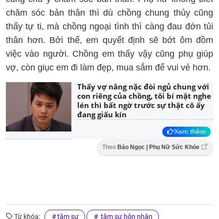
chăm sóc bản thân thì dù chồng chung thủy cũng
thấy tự ti, mà chồng ngoại tình thì càng đau đớn tủi
thân hơn. Bởi thế, em quyết định sẽ bớt ôm đồm
việc vào người. Chồng em thấy vậy cũng phụ giúp
vợ, còn giục em đi làm đẹp, mua sắm để vui vẻ hơn.
Thấy vợ nằng nặc đòi ngủ chung với
con riêng của chồng, tôi bí mật nghe
lén thì bất ngờ trước sự thật cô ấy
đang giấu kín
Xem thêm
Theo
Bảo Ngọc | Phụ Nữ Sức Khỏe
Từ khóa:
tâm sự
tâm sự hôn nhân