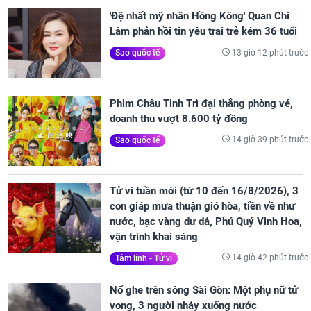
'Đệ nhất mỹ nhân Hồng Kông' Quan Chi
Lâm phản hồi tin yêu trai trẻ kém 36 tuổi
13 giờ 12 phút trước
Sao quốc tế
Phim Châu Tinh Trì đại thắng phòng vé,
doanh thu vượt 8.600 tỷ đồng
14 giờ 39 phút trước
Sao quốc tế
Tử vi tuần mới (từ 10 đến 16/8/2026), 3
con giáp mưa thuận gió hòa, tiền về như
nước, bạc vàng dư dả, Phú Quý Vinh Hoa,
vận trình khai sáng
14 giờ 42 phút trước
Tâm linh - Tử vi
Nổ ghe trên sông Sài Gòn: Một phụ nữ tử
vong, 3 người nhảy xuống nước