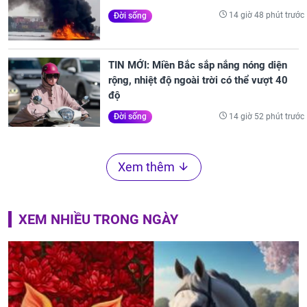
14 giờ 48 phút trước
Đời sống
TIN MỚI: Miền Bắc sắp nắng nóng diện
rộng, nhiệt độ ngoài trời có thể vượt 40
độ
14 giờ 52 phút trước
Đời sống
Xem thêm
XEM NHIỀU TRONG NGÀY