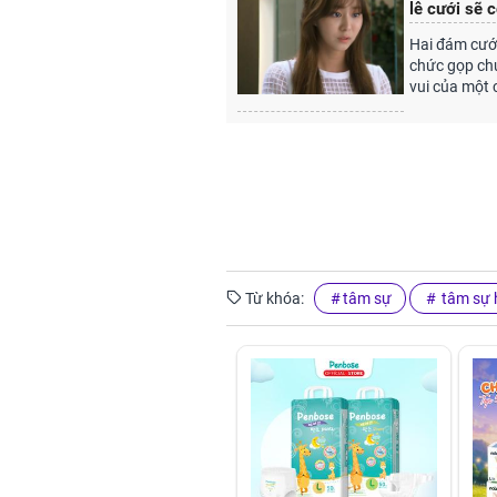
lễ cưới sẽ c
Hai đám cưới
chức gọp chu
vui của một c
Từ khóa:
tâm sự
tâm sự 