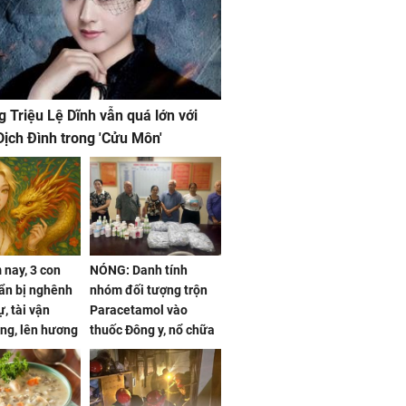
g Triệu Lệ Dĩnh vẫn quá lớn với
ịch Đình trong 'Cửu Môn'
nay, 3 con
NÓNG: Danh tính
ẩn bị nghênh
nhóm đối tượng trộn
, tài vận
Paracetamol vào
ng, lên hương
thuốc Đông y, nổ chữa
g hóa Phượng,
bách bệnh
 may mắn về