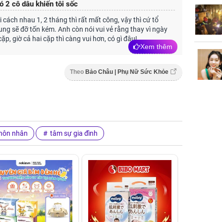
ó 2 cô dâu khiến tôi sốc
 cách nhau 1, 2 tháng thì rất mất công, vậy thì cứ tổ
ng sẽ đỡ tốn kém. Anh còn nói vui vẻ rằng thay vì ngày
ặp, giờ cả hai cặp thì càng vui hơn, có gì đâu!
Xem thêm
Theo
Bảo Châu | Phụ Nữ Sức Khỏe
hôn nhân
tâm sự gia đình