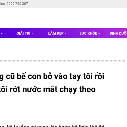
line: 0909 750 307
G
GIẢI TRÍ
LÀM ĐẸP
SỨC KHỎE
DINH DƯ
 cũ bế con bỏ vào tay tôi rồi
tôi rớt nước mắt chạy theo
o, tôi lo lắng vô cùng. Họ hàng tôi thấy thế thì