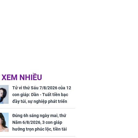
 XEM NHIỀU
Tử vi thứ Sáu 7/8/2026 của 12
con giáp: Dần - Tuất tiền bạc
đầy túi, sự nghiệp phát triển
hưng thịnh, Mão - Thân tài lộc
ảm đạm, mọi sự khó thành công
Đúng 6h sáng ngày mai, thứ
mỹ mãn
Năm 6/8/2026, 3 con giáp
hưởng trọn phúc lộc, tiền tài
tăng vọt, công danh sự nghiệp