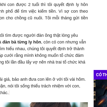
i con được 2 tuổi thì tôi quyết định ly hôn
nh phố để tìm việc kiếm tiền. Vì sợ con theo
on cho chồng cũ nuôi. Tôi mỗi tháng gửi tiền
ôi tìm được người đàn ông thật lòng yêu
là
đàn bà từng ly hôn
, còn có con nhưng vẫn
tìm hiểu nhau, chúng tôi quyết định trở thành
sắp cưới rằng mình không muốn tổ chức đám
g tôi lần đầu lấy vợ nên nhà trai tổ chức khá
CÓ T
ái giá, bảo anh đưa con lên ở với tôi vài hôm.
n, nói tôi sống thiếu trách nhiệm với con,
khác.