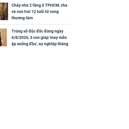
thăng hạng không ngừng
Cháy nhà 2 tầng ở TPHCM, cha
và con trai 12 tuổi tử vong
thương tâm
Trúng số độc đắc đúng ngày
6/8/2026, 3 con giáp 'may mắn
ập xuống đầu', sự nghiệp thăng
tiến vượt bậc, tài lộc phủ kín
đường đi