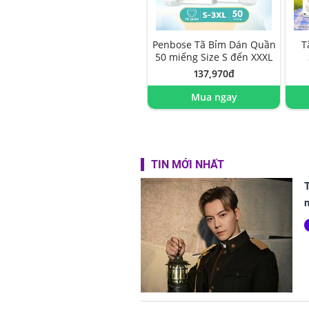
Penbose Tã Bỉm Dán Quần
T
50 miếng Size S đến XXXL
137,970đ
Mua ngay
TIN MỚI NHẤT