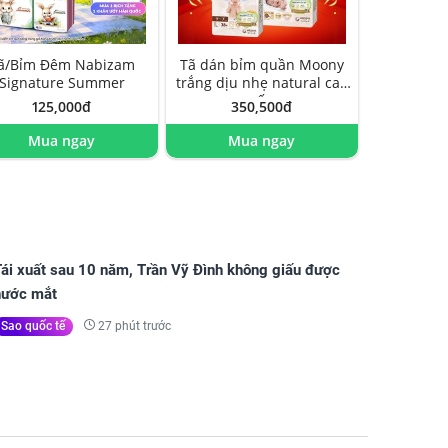
ã/Bỉm Đêm Nabizam
Tã dán bỉm quần Moony
Signature Summer
trắng dịu nhẹ natural cao
cấp
125,000đ
350,500đ
Mua ngay
Mua ngay
Tái xuất sau 10 năm, Trần Vỹ Đình không giấu được
nước mắt
27 phút trước
Sao quốc tế