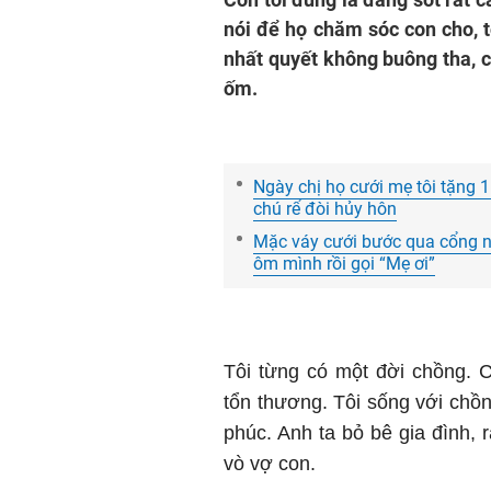
nói để họ chăm sóc con cho, t
nhất quyết không buông tha, c
ốm.
Ngày chị họ cưới mẹ tôi tặng 1
chú rể đòi hủy hôn
Mặc váy cưới bước qua cổng nhà
ôm mình rồi gọi “Mẹ ơi”
Tôi từng có một đời chồng. 
tổn thương. Tôi sống với chồ
phúc. Anh ta bỏ bê gia đình, 
vò vợ con.