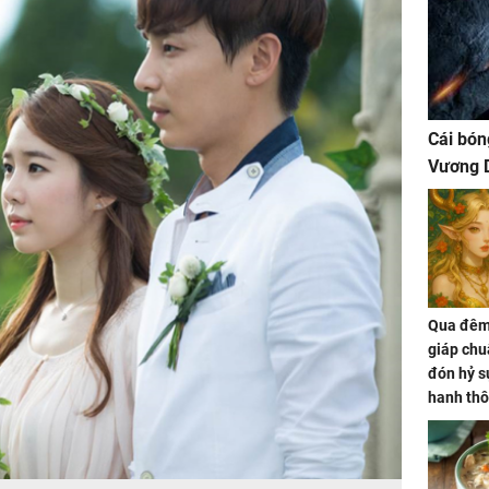
Cái bón
Vương D
Qua đêm 
giáp chu
đón hỷ sự
hanh thô
hóa Rồn
gom hết
nhà