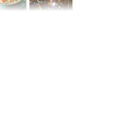
ức khỏe và
Cháy nhà 2 tầng ở
 dụng đúng
TPHCM, cha và con
 hạt bình dân
trai 12 tuổi tử vong
thương tâm
ng nam diễn
 ngữ gây phản
c khi than