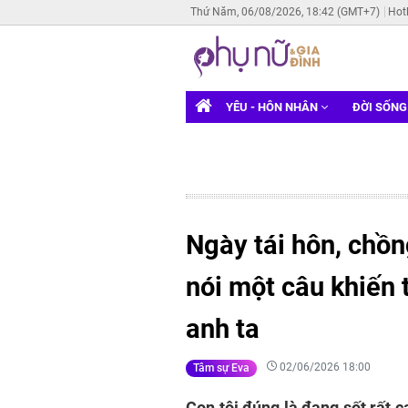
Thứ Năm, 06/08/2026, 18:42 (GMT+7)
Hot
YÊU - HÔN NHÂN
ĐỜI SỐN
Ngày tái hôn, chồng
nói một câu khiến 
anh ta
02/06/2026 18:00
Tâm sự Eva
Con tôi đúng là đang sốt rất ca