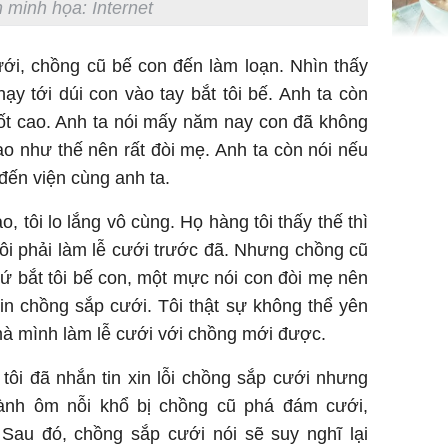
 minh họa: Internet
Giá trị s
ới, chồng cũ bế con đến làm loạn. Nhìn thấy
cách sử
ạy tới dúi con vào tay bắt tôi bế. Anh ta còn
của loại
sốt cao. Anh ta nói mấy năm nay con đã không
o như thế nên rất đòi mẹ. Anh ta còn nói nếu
 đến viện cùng anh ta.
o, tôi lo lắng vô cùng. Họ hàng tôi thấy thế thì
Chân du
ôi phải làm lễ cưới trước đã. Nhưng chồng cũ
viên Hoa
ứ bắt tôi bế con, một mực nói con đòi mẹ nên
ứng ngượ
nghèo
in chồng sắp cưới. Tôi thật sự không thể yên
mà mình làm lễ cưới với chồng mới được.
tôi đã nhắn tin xin lỗi chồng sắp cưới nhưng
đành ôm nỗi khổ bị chồng cũ phá đám cưới,
 Sau đó, chồng sắp cưới nói sẽ suy nghĩ lại