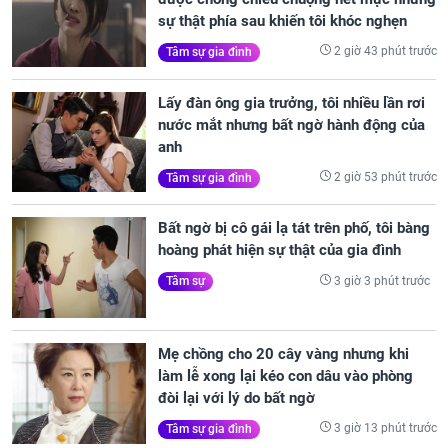
sự thật phía sau khiến tôi khóc nghẹn
2 giờ 43 phút trước
Tâm sự gia đình
Lấy đàn ông gia trưởng, tôi nhiều lần rơi
nước mắt nhưng bất ngờ hành động của
anh
2 giờ 53 phút trước
Tâm sự gia đình
Bất ngờ bị cô gái lạ tát trên phố, tôi bàng
hoàng phát hiện sự thật của gia đình
3 giờ 3 phút trước
Tâm sự
Mẹ chồng cho 20 cây vàng nhưng khi
làm lễ xong lại kéo con dâu vào phòng
đòi lại với lý do bất ngờ
3 giờ 13 phút trước
Tâm sự gia đình