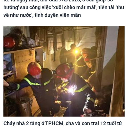
hưởng' sau công việc 'xuôi chèo mát mái', tiền tài 'thu
về như nước', tình duyên viên mãn
Cháy nhà 2 tầng ở TPHCM, cha và con trai 12 tuổi tử