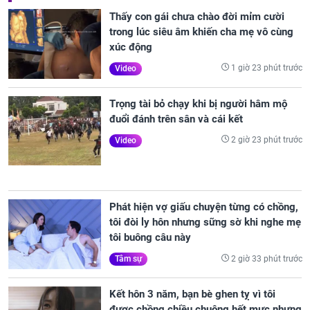
Thấy con gái chưa chào đời mỉm cười
trong lúc siêu âm khiến cha mẹ vô cùng
xúc động
1 giờ 23 phút trước
Video
Trọng tài bỏ chạy khi bị người hâm mộ
đuổi đánh trên sân và cái kết
2 giờ 23 phút trước
Video
Phát hiện vợ giấu chuyện từng có chồng,
tôi đòi ly hôn nhưng sững sờ khi nghe mẹ
tôi buông câu này
2 giờ 33 phút trước
Tâm sự
Kết hôn 3 năm, bạn bè ghen tỵ vì tôi
được chồng chiều chuộng hết mực nhưng