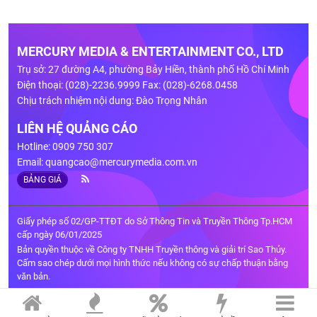
MERCURY MEDIA & ENTERTAINMENT CO., LTD
Trụ sở: 27 đường A4, phường Bảy Hiền, thành phố Hồ Chí Minh
Điện thoại: (028)-2236.9999 Fax: (028)-6268.0458
Chịu trách nhiệm nội dung: Đào Trọng Nhân
LIÊN HỆ QUẢNG CÁO
Hotline: 0909 750 307
Email:
quangcao@mercurymedia.com.vn
BẢNG GIÁ
Giấy phép số 02/GP-TTĐT do Sở Thông Tin và Truyền Thông Tp.HCM
cấp ngày 06/01/2025
Bản quyền thuộc về Công ty TNHH Truyền thông và giải trí Sao Thủy.
Cấm sao chép dưới mọi hình thức nếu không có sự chấp thuận bằng
văn bản.