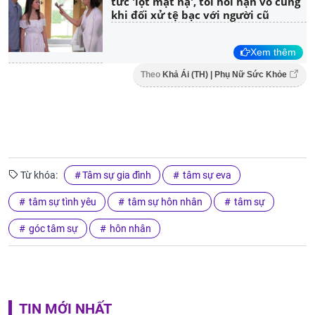
tức 'lột mặt nạ', tôi hối hận vô cùng
khi đối xử tệ bạc với người cũ
Xem thêm
Theo
Khả Ái (TH) | Phụ Nữ Sức Khỏe
Từ khóa:
Tâm sự gia đình
tâm sự eva
tâm sự tình yêu
tâm sự hôn nhân
tâm sự
góc tâm sự
hôn nhân
TIN MỚI NHẤT