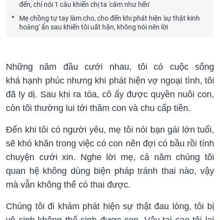
đến, chỉ nói 1 câu khiến chị ta 'câm như hến'
Mẹ chồng tự tay làm cho, cho đến khi phát hiện 'sự thật kinh
hoàng' ẩn sau khiến tôi uất hận, không nói nên lời
Những năm đầu cưới nhau, tôi có cuộc sống
khá hạnh phúc nhưng khi phát hiện vợ ngoại tình, tôi
đã ly dị. Sau khi ra tòa, cô ấy được quyền nuôi con,
còn tôi thường lui tới thăm con và chu cấp tiền.
Đến khi tôi có người yêu, mẹ tôi nói bạn gái lớn tuổi,
sẽ khó khăn trong việc có con nên đợi có bầu rồi tính
chuyện cưới xin. Nghe lời mẹ, cả năm chúng tôi
quan hệ không dùng biện pháp tránh thai nào, vậy
mà vẫn không thể có thai được.
Chúng tôi đi khám phát hiện sự thật đau lòng, tôi bị
vô sinh không thể sinh được con. Vậy tại sao tôi lại