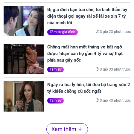
Bị gia đình bạn trai chê, tôi bình thản lấy
điện thoại gọi ngay tài xế lái xe xịn 7 tỷ
của mình tới
3 giờ 23 phút trước
Tâm sự gia đình
Chồng mất hơn một tháng vợ bất ngờ
được 'nhận' căn hộ gần 4 tỷ và sự thật
phía sau gây sốc
3 giờ 33 phút trước
Tâm sự
Ngày ra tòa ly hôn, tôi đeo bộ trang sức 2
tỷ khiến chồng cũ sốc ngất
3 giờ 43 phút trước
Tâm sự
Xem thêm