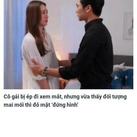
Cô gái bị ép đi xem mắt, nhưng vừa thấy đối tượng
mai mối thì đỏ mặt ‘đứng hình’