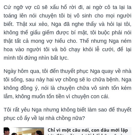
Cứ ngỡ vợ cũ sẽ xấu hổ rời đi, ai ngờ cô ta lại la
toáng lên nói chuyện tôi bị vô sinh cho mọi người
biết. Thật xui xẻo, Nga đã nghe thấy và hỏi lại tôi,
không thể giấu giếm được bí mật, tôi buộc phải nói
thật tất cả mong vợ hiểu cho. Thế nhưng Nga ném
hoa vào người tôi và bỏ chạy khỏi lễ cưới, để lại
mình tôi đứng nhìn bất lực.
Ngày hôm qua, tôi đến thuyết phục Nga quay về nhà
tôi sống, sau này hai vợ chồng sẽ lo chữa bệnh. Nga
không đồng ý, nói là chuyện chữa vô sinh tốn kém
lắm, không muốn tốn tiền vì chuyện con cái.
Tôi rất yêu Nga nhưng không biết làm sao để thuyết
phục cô ấy về lại nhà chồng nữa?
Chỉ vì một câu nói, con dâu mới lập