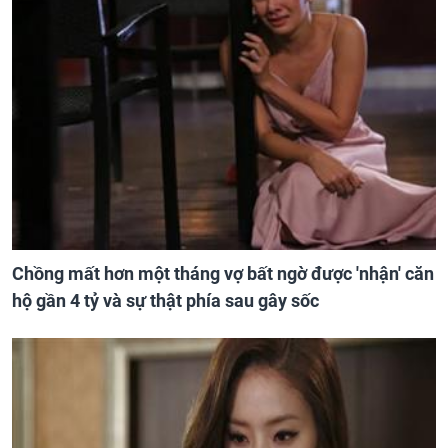
Chồng mất hơn một tháng vợ bất ngờ được 'nhận' căn
hộ gần 4 tỷ và sự thật phía sau gây sốc