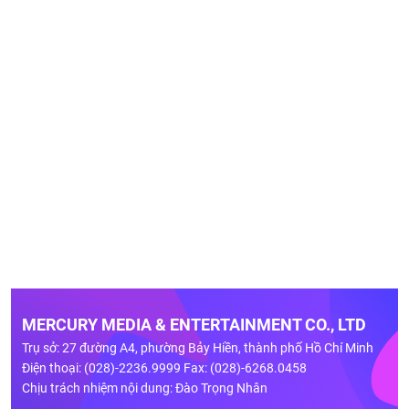
MERCURY MEDIA & ENTERTAINMENT CO., LTD
Trụ sở: 27 đường A4, phường Bảy Hiền, thành phố Hồ Chí Minh
Điện thoại: (028)-2236.9999 Fax: (028)-6268.0458
Chịu trách nhiệm nội dung: Đào Trọng Nhân