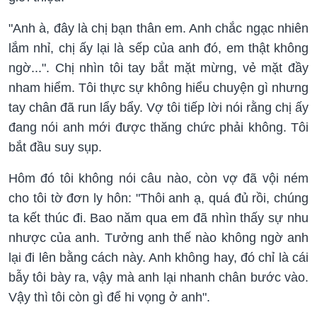
"Anh à, đây là chị bạn thân em. Anh chắc ngạc nhiên
lắm nhỉ, chị ấy lại là sếp của anh đó, em thật không
ngờ...". Chị nhìn tôi tay bắt mặt mừng, vẻ mặt đầy
nham hiểm. Tôi thực sự không hiểu chuyện gì nhưng
tay chân đã run lẩy bẩy. Vợ tôi tiếp lời nói rằng chị ấy
đang nói anh mới được thăng chức phải không. Tôi
bắt đầu suy sụp.
Hôm đó tôi không nói câu nào, còn vợ đã vội ném
cho tôi tờ đơn ly hôn: "Thôi anh ạ, quá đủ rồi, chúng
ta kết thúc đi. Bao năm qua em đã nhìn thấy sự nhu
nhược của anh. Tưởng anh thế nào không ngờ anh
lại đi lên bằng cách này. Anh không hay, đó chỉ là cái
bẫy tôi bày ra, vậy mà anh lại nhanh chân bước vào.
Vậy thì tôi còn gì để hi vọng ở anh".