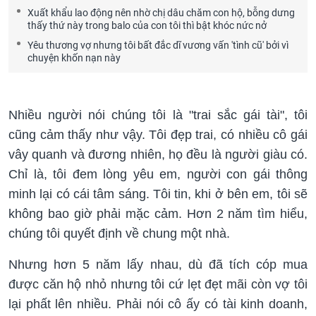
Xuất khẩu lao động nên nhờ chị dâu chăm con hộ, bỗng dưng
thấy thứ này trong balo của con tôi thì bật khóc nức nở
Yêu thương vợ nhưng tôi bất đắc dĩ vương vấn 'tình cũ' bởi vì
chuyện khốn nạn này
Nhiều người nói chúng tôi là "trai sắc gái tài", tôi
cũng cảm thấy như vậy. Tôi đẹp trai, có nhiều cô gái
vây quanh và đương nhiên, họ đều là người giàu có.
Chỉ là, tôi đem lòng yêu em, người con gái thông
minh lại có cái tâm sáng. Tôi tin, khi ở bên em, tôi sẽ
không bao giờ phải mặc cảm. Hơn 2 năm tìm hiểu,
chúng tôi quyết định về chung một nhà.
Nhưng hơn 5 năm lấy nhau, dù đã tích cóp mua
được căn hộ nhỏ nhưng tôi cứ lẹt đẹt mãi còn vợ tôi
lại phất lên nhiều. Phải nói cô ấy có tài kinh doanh,