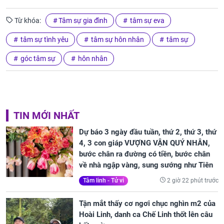
Từ khóa:
Tâm sự gia đình
tâm sự eva
tâm sự tình yêu
tâm sự hôn nhân
tâm sự
góc tâm sự
hôn nhân
TIN MỚI NHẤT
Dự báo 3 ngày đầu tuần, thứ 2, thứ 3, thứ
4, 3 con giáp VƯỢNG VẬN QUÝ NHÂN,
bước chân ra đường có tiền, bước chân
về nhà ngập vàng, sung sướng như Tiên
2 giờ 22 phút trước
Tâm linh - Tử vi
Tận mắt thấy cơ ngơi chục nghìn m2 của
Hoài Linh, danh ca Chế Linh thốt lên câu