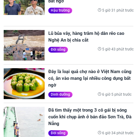
bất ngờ
5 giờ 31 phút trước
Hậu trường
Lũ bủa vây, hàng trăm hộ dân rẻo cao
Nghệ An bị chia cắt
5 giờ 43 phút trước
Đời sống
Đây là loại quả chợ nào ở Việt Nam cũng
có, ăn vào mang lại nhiều công dụng bất
ngờ
6 giờ 5 phút trước
Dinh dưỡng
Đã tìm thấy một trong 3 cô gái bị sóng
cuốn khi chụp ảnh ở bán đảo Sơn Trà, Đà
Nẵng
6 giờ 34 phút trước
Đời sống