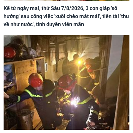
Kể từ ngày mai, thứ Sáu 7/8/2026, 3 con giáp 'số
hưởng' sau công việc 'xuôi chèo mát mái', tiền tài 'thu
về như nước', tình duyên viên mãn