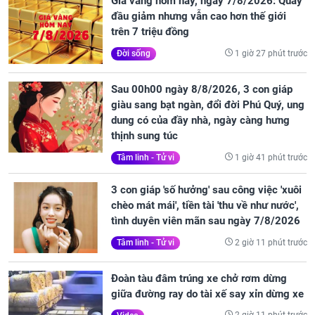
Giá vàng hôm nay, ngày 7/8/2026: Quay
đầu giảm nhưng vẫn cao hơn thế giới
trên 7 triệu đồng
1 giờ 27 phút trước
Đời sống
Sau 00h00 ngày 8/8/2026, 3 con giáp
giàu sang bạt ngàn, đổi đời Phú Quý, ung
dung có của đầy nhà, ngày càng hưng
thịnh sung túc
1 giờ 41 phút trước
Tâm linh - Tử vi
3 con giáp 'số hưởng' sau công việc 'xuôi
chèo mát mái', tiền tài 'thu về như nước',
tình duyên viên mãn sau ngày 7/8/2026
2 giờ 11 phút trước
Tâm linh - Tử vi
Đoàn tàu đâm trúng xe chở rơm dừng
giữa đường ray do tài xế say xỉn dừng xe