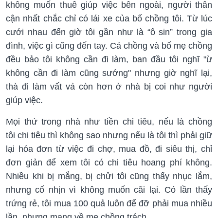
không muốn thuê giúp việc bên ngoài, người thân
cận nhất chắc chỉ có lái xe của bố chồng tôi. Từ lúc
cưới nhau đến giờ tôi gần như là “ô sin” trong gia
đình, việc gì cũng đến tay. Cả chồng và bố mẹ chồng
đều bảo tôi không cần đi làm, ban đầu tôi nghĩ "ừ
không cần đi làm cũng sướng" nhưng giờ nghĩ lại,
thà đi làm vất vả còn hơn ở nhà bị coi như người
giúp việc.
Mọi thứ trong nhà như tiền chi tiêu, nếu là chồng
tôi chi tiêu thì không sao nhưng nếu là tôi thì phải giữ
lại hóa đơn từ việc đi chợ, mua đồ, đi siêu thị, chỉ
đơn giản để xem tôi có chi tiêu hoang phí không.
Nhiều khi bị mắng, bị chửi tôi cũng thấy nhục lắm,
nhưng cố nhịn vì không muốn cãi lại. Có lần thấy
trứng rẻ, tôi mua 100 quả luôn để đỡ phải mua nhiều
lần, nhưng mang về mẹ chồng trách.