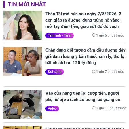
TIN MỚI NHẤT
Thần Tài mở cửa sau ngày 7/8/2026, 3
con giáp ra đường 'đụng trúng hố vàng',
mỏi tay đếm tiền, giàu nứt đố đổ vách
1 giờ 6 phút trước
Tâm linh - Tử vi
Chân dung đối tượng cầm đầu đường dây
giả danh lương y bán thuốc sinh lý, thu lợi
bất chính hơn 120 tỷ đồng
1 giờ 7 phút trước
Đời sống
Vào cửa hàng tiện lợi cướp tiền, người
phụ nữ bị xé rách áo trong lúc giằng co
1 giờ 11 phút trước
Video