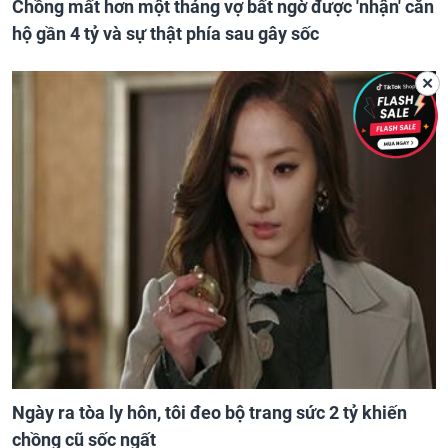
Chồng mất hơn một tháng vợ bất ngờ được 'nhận' căn
hộ gần 4 tỷ và sự thật phía sau gây sốc
✕
Ngày ra tòa ly hôn, tôi đeo bộ trang sức 2 tỷ khiến
chồng cũ sốc ngất