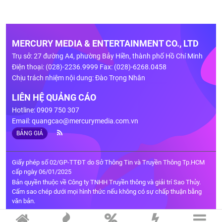
MERCURY MEDIA & ENTERTAINMENT CO., LTD
Trụ sở: 27 đường A4, phường Bảy Hiền, thành phố Hồ Chí Minh
Điện thoại: (028)-2236.9999 Fax: (028)-6268.0458
Chịu trách nhiệm nội dung: Đào Trọng Nhân
LIÊN HỆ QUẢNG CÁO
Hotline: 0909 750 307
Email:
quangcao@mercurymedia.com.vn
BẢNG GIÁ
Giấy phép số 02/GP-TTĐT do Sở Thông Tin và Truyền Thông Tp.HCM
cấp ngày 06/01/2025
Bản quyền thuộc về Công ty TNHH Truyền thông và giải trí Sao Thủy.
Cấm sao chép dưới mọi hình thức nếu không có sự chấp thuận bằng
văn bản.