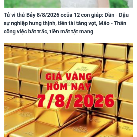
Tử vi thứ Bảy 8/8/2026 ocủa 12 con giáp: Dần - Dậu
sự nghiệp hưng thịnh, tiền tài tăng vọt, Mão - Thân
công việc bất trắc, tiền mất tật mang