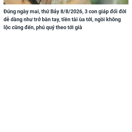
Đúng ngày mai, thứ Bảy 8/8/2026, 3 con giáp đổi đời
dễ dàng như trở bàn tay, tiền tài ùa tới, ngồi không
lộc cũng đến, phú quý theo tới già