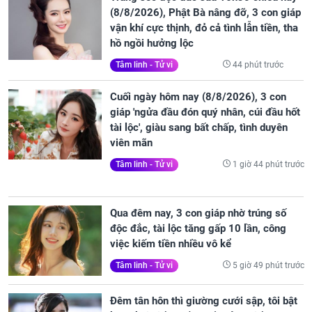
(8/8/2026), Phật Bà nâng đỡ, 3 con giáp
vận khí cực thịnh, đỏ cả tình lẫn tiền, tha
hồ ngồi hưởng lộc
44 phút trước
Tâm linh - Tử vi
Cuối ngày hôm nay (8/8/2026), 3 con
giáp 'ngửa đầu đón quý nhân, cúi đầu hốt
tài lộc', giàu sang bất chấp, tình duyên
viên mãn
1 giờ 44 phút trước
Tâm linh - Tử vi
Qua đêm nay, 3 con giáp nhờ trúng số
độc đắc, tài lộc tăng gấp 10 lần, công
việc kiếm tiền nhiều vô kể
5 giờ 49 phút trước
Tâm linh - Tử vi
Đêm tân hôn thì giường cưới sập, tôi bật