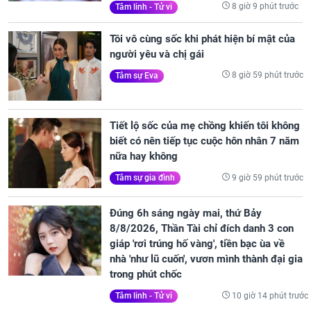
8 giờ 9 phút trước
Tâm linh - Tử vi
Tôi vô cùng sốc khi phát hiện bí mật của
người yêu và chị gái
8 giờ 59 phút trước
Tâm sự Eva
Tiết lộ sốc của mẹ chồng khiến tôi không
biết có nên tiếp tục cuộc hôn nhân 7 năm
nữa hay không
9 giờ 59 phút trước
Tâm sự gia đình
Đúng 6h sáng ngày mai, thứ Bảy
8/8/2026, Thần Tài chỉ đích danh 3 con
giáp 'rơi trúng hố vàng', tiền bạc ùa về
nhà 'như lũ cuốn', vươn mình thành đại gia
trong phút chốc
10 giờ 14 phút trước
Tâm linh - Tử vi