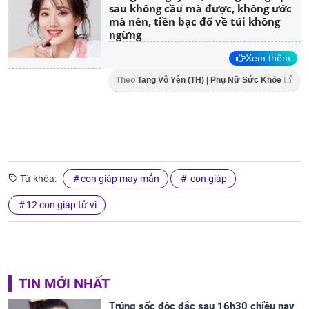
sau không cầu mà được, không ước
mà nên, tiền bạc đổ về túi không
ngừng
Xem thêm
Theo
Tang Vô Yên (TH) | Phụ Nữ Sức Khỏe
Từ khóa:
con giáp may mắn
con giáp
12 con giáp tử vi
TIN MỚI NHẤT
Trúng sốc độc đắc sau 16h30 chiều nay