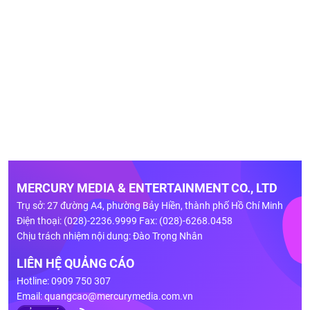
MERCURY MEDIA & ENTERTAINMENT CO., LTD
Trụ sở: 27 đường A4, phường Bảy Hiền, thành phố Hồ Chí Minh
Điện thoại: (028)-2236.9999 Fax: (028)-6268.0458
Chịu trách nhiệm nội dung: Đào Trọng Nhân
LIÊN HỆ QUẢNG CÁO
Hotline: 0909 750 307
Email:
quangcao@mercurymedia.com.vn