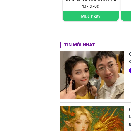
137,970đ
Mua ngay
TIN MỚI NHẤT
C