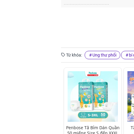
Từ khóa:
Ung thư phổi
bí
Penbose Tã Bỉm Dán Quần
T
50 miếng Size S đến XXXL