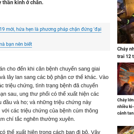
 thần kinh ở chân.
-19 mới, hứa hẹn là phương pháp chặn đứng 'đại
mà bạn nên biết
Cháy nh
trai 12
án cho đến khi căn bệnh chuyển sang giai
 và lây lan sang các bộ phận cơ thể khác. Vào
ác triệu chứng, tình trạng bệnh đã chuyển
ạn sau, ung thư phổi có thể xuất hiện các
Cháy lớn
u đầu và ho; và những triệu chứng này
nhiều ki-
 với các triệu chứng của bệnh cúm thông
cảnh tan
ậm chí tắc nghẽn thường xuyên.
có thể xuất hiện trong cách bạn đi bộ. Vậy