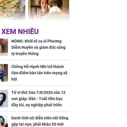
ờ loại rau chỉ
Vừa ly hôn, vợ cũ sinh
 XEM NHIỀU
 ở chợ lại có
đứa con giống mình
ng dụng tốt
như đúc nhưng bí mật
NÓNG: Khởi tố ca sĩ Phương
khỏe
phía sau gây sốc
Diễm Huyền và giám đốc công
ty truyền thông
Chồng Hồ Hạnh Nhi trở thành
tâm điểm bàn tán trên mạng xã
hội
Tử vi thứ Sáu 7/8/2026 của 12
ứ Sáu
con giáp: Dần - Tuất tiền bạc
 của 12 con
đầy túi, sự nghiệp phát triển
 - Tuất tiền
hưng thịnh, Mão - Thân tài lộc
túi, sự nghiệp
ảm đạm, mọi sự khó thành công
Danh tính nữ diễn viên nổi tiếng
ển hưng thịnh,
mỹ mãn
gặp tai nạn, phải khâu 50 mũi