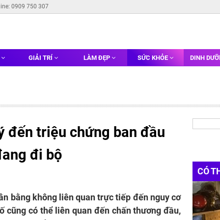
line: 0909 750 307
G
GIẢI TRÍ
LÀM ĐẸP
SỨC KHỎE
DINH DƯ
ý đến triệu chứng ban đầu
đang đi bộ
CÓ T
cân bằng không liên quan trực tiếp đến nguy cơ
số cũng có thể liên quan đến chấn thương đầu,