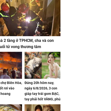
à 2 tầng ở TPHCM, cha và con
 tuổi tử vong thương tâm
 chợ Biên Hòa,
Đúng 20h hôm nay,
ốt rơi vào
ngày 6/8/2026, 3 con
 hoang
giáp tay trái gom BẠC,
tay phải hốt VÀNG, phú
quý ngập nhà, của cải
chất đầy kho