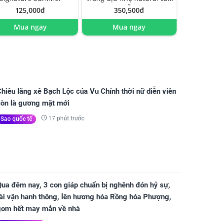
cấp
125,000đ
350,500đ
Mua ngay
Mua ngay
hiêu lăng xê Bạch Lộc của Vu Chính thời nữ diễn viên
còn là gương mặt mới
17 phút trước
Sao quốc tế
Qua đêm nay, 3 con giáp chuẩn bị nghênh đón hỷ sự,
tài vận hanh thông, lên hương hóa Rồng hóa Phượng,
gom hết may mắn về nhà