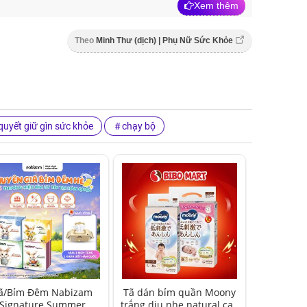
Xem thêm
Theo
Minh Thư (dịch) | Phụ Nữ Sức Khỏe
 quyết giữ gìn sức khỏe
chạy bộ
ã/Bỉm Đêm Nabizam
Tã dán bỉm quần Moony
Signature Summer
trắng dịu nhẹ natural cao